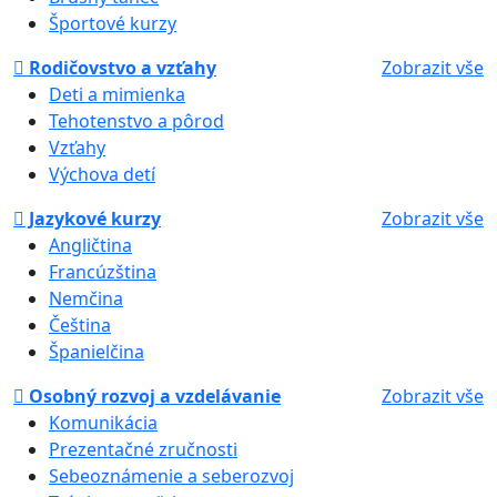
Športové kurzy
Rodičovstvo a vzťahy
Zobrazit vše
Deti a mimienka
Tehotenstvo a pôrod
Vzťahy
Výchova detí
Jazykové kurzy
Zobrazit vše
Angličtina
Francúzština
Nemčina
Čeština
Španielčina
Osobný rozvoj a vzdelávanie
Zobrazit vše
Komunikácia
Prezentačné zručnosti
Sebeoznámenie a seberozvoj