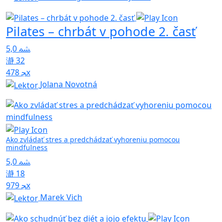
Pilates – chrbát v pohode 2. časť
5,0
32
478x
Jolana Novotná
Ako zvládať stres a predchádzať vyhoreniu pomocou
mindfulness
5,0
18
979x
Marek Vich