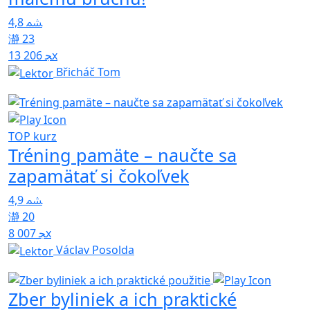
4,8
23
13 206x
Břicháč Tom
TOP kurz
Tréning pamäte – naučte sa
zapamätať si čokoľvek
4,9
20
8 007x
Václav Posolda
Zber byliniek a ich praktické