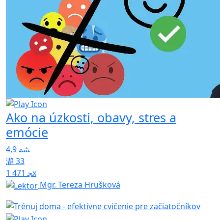
Ako na úzkosti, obavy, stres a
emócie
4,9
33
1 471x
Mgr. Tereza Hrušková