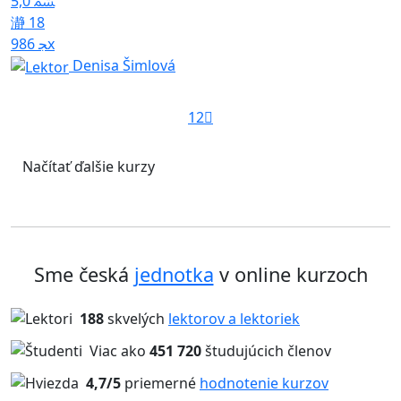
5,0
18
986x
Denisa Šimlová
1
2
Načítať ďalšie kurzy
Sme česká
jednotka
v online kurzoch
188
skvelých
lektorov a lektoriek
Viac ako
451 720
študujúcich členov
4,7/5
priemerné
hodnotenie kurzov