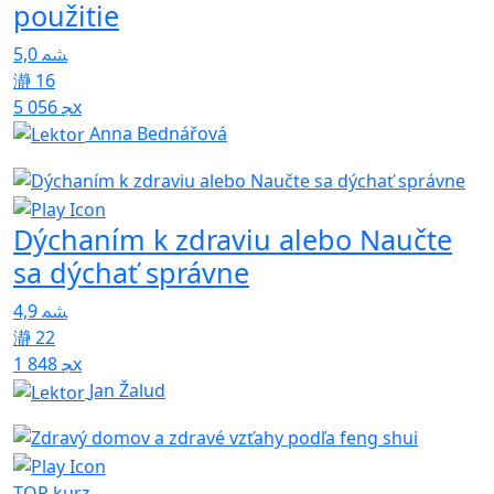
použitie
5,0
16
5 056x
Anna Bednářová
Dýchaním k zdraviu alebo Naučte
sa dýchať správne
4,9
22
1 848x
Jan Žalud
TOP kurz