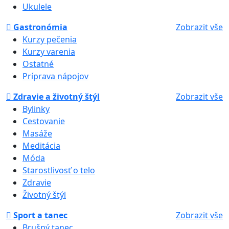
Ukulele
Gastronómia
Zobrazit vše
Kurzy pečenia
Kurzy varenia
Ostatné
Príprava nápojov
Zdravie a životný štýl
Zobrazit vše
Bylinky
Cestovanie
Masáže
Meditácia
Móda
Starostlivosť o telo
Zdravie
Životný štýl
Sport a tanec
Zobrazit vše
Brušný tanec