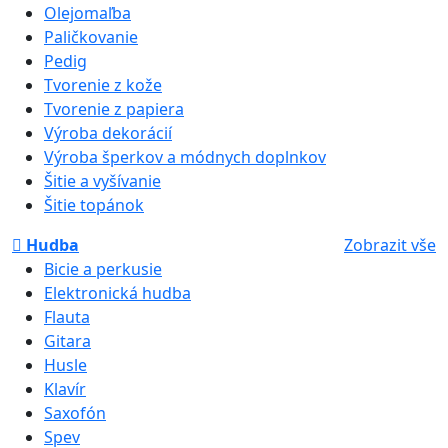
Olejomaľba
Paličkovanie
Pedig
Tvorenie z kože
Tvorenie z papiera
Výroba dekorácií
Výroba šperkov a módnych doplnkov
Šitie a vyšívanie
Šitie topánok
Hudba
Zobrazit vše
Bicie a perkusie
Elektronická hudba
Flauta
Gitara
Husle
Klavír
Saxofón
Spev