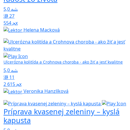
5,0
27
554x
Helena Macková
Ulcerózna kolitída a Crohnova choroba - ako žiť a jesť kvalitne
5,0
11
2 615x
Veronika Hanzlíková
Príprava kvasenej zeleniny – kyslá
kapusta