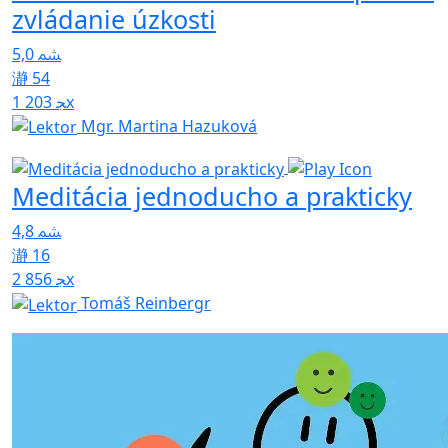
zvládanie úzkosti
5,0
54
1 203x
Mgr. Martina Hazuková
Meditácia jednoducho a prakticky
4,8
16
2 856x
Tomáš Reinbergr