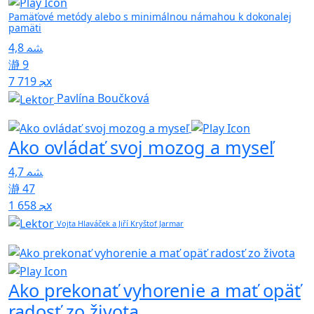
Pamäťové metódy alebo s minimálnou námahou k dokonalej
pamäti
4,8
9
7 719x
Pavlína Boučková
Ako ovládať svoj mozog a myseľ
4,7
47
1 658x
Vojta Hlaváček a Jiří Kryštof Jarmar
Ako prekonať vyhorenie a mať opäť
radosť zo života