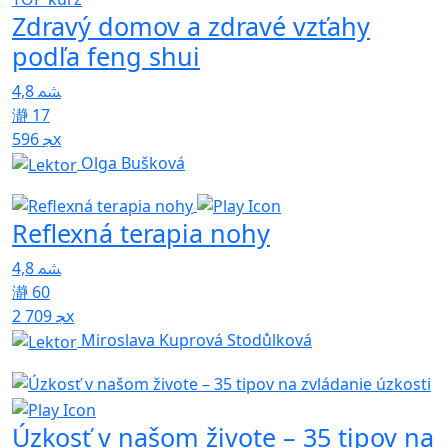
Zdravý domov a zdravé vzťahy
podľa feng shui
4,8
17
596x
Olga Bušková
Reflexná terapia nohy
4,8
60
2 709x
Miroslava Kuprová Stodůlková
Úzkosť v našom živote – 35 tipov na