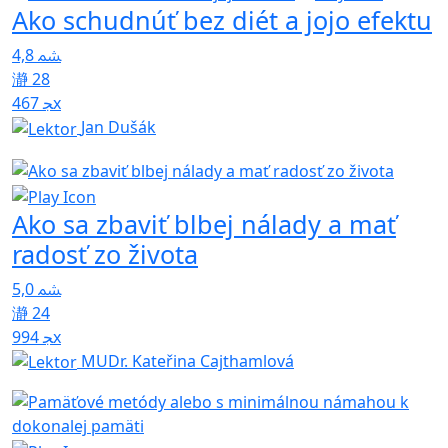
Ako schudnúť bez diét a jojo efektu
4,8
28
467x
Jan Dušák
Ako sa zbaviť blbej nálady a mať
radosť zo života
5,0
24
994x
MUDr. Kateřina Cajthamlová