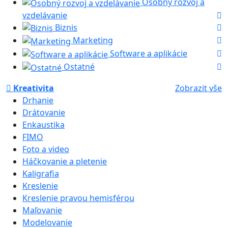
Osobný rozvoj a
vzdelávanie
Biznis
Marketing
Software a aplikácie
Ostatné
Kreativita
Zobrazit vše
Drhanie
Drátovanie
Enkaustika
FIMO
Foto a video
Háčkovanie a pletenie
Kaligrafia
Kreslenie
Kreslenie pravou hemisférou
Maľovanie
Modelovanie