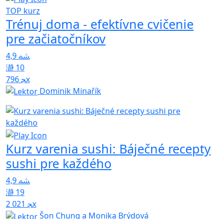
TOP kurz
Trénuj doma - efektívne cvičenie
pre začiatočníkov
4,9
10
796x
Dominik Minařík
Kurz varenia sushi: Báječné recepty
sushi pre každého
4,9
19
2 021x
Šon Chung a Monika Brýdová