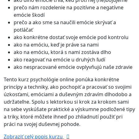
ako dlho emócie trvá, keď proti nej (ne)bojujeme
prečo nám rozdelenie na pozitívne a negatívne
emócie škodí
prečo a ako sme sa naučili emócie skrývať a
potláčať
ako konkrétne dostať svoje emócie pod kontrolu
ako na emóciu, keď je práve sa nami
ako na emóciu, ktorá s nami zostáva dlho
ako reagovať na emócie u druhých ľudí
ako nespracované emócie ovplyvňujú naše zdravie
Tento kurz psychológie online ponúka konkrétne
princípy a techniky, ako pochopiť a pracovať so svojimi
úzkosťami, emóciami a duševným zdravím dlhodobo a
udržateľne. Spolu s lektorkou si krok za krokom sami
na sebe vyskúšate praktické a výskumne podložené tipy
a triky, ktoré môžete ihneď po zhliadnutí použiť pri
práci na svojej duševnej pohode.
Zobraziť celý popis kurzu