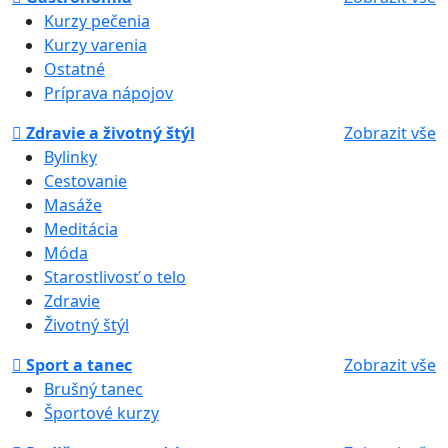
Kurzy pečenia
Kurzy varenia
Ostatné
Príprava nápojov
Zdravie a životný štýl
Zobrazit vše
Bylinky
Cestovanie
Masáže
Meditácia
Móda
Starostlivosť o telo
Zdravie
Životný štýl
Sport a tanec
Zobrazit vše
Brušný tanec
Športové kurzy