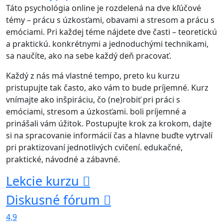
Táto psychológia online je rozdelená na dve kľúčové
témy – prácu s úzkosťami, obavami a stresom a prácu s
emóciami. Pri každej téme nájdete dve časti – teoretickú
a praktickú. konkrétnymi a jednoduchými technikami,
sa naučíte, ako na sebe každý deň pracovať.
Každý z nás má vlastné tempo, preto ku kurzu
pristupujte tak často, ako vám to bude príjemné. Kurz
vnímajte ako inšpiráciu, čo (ne)robiť pri práci s
emóciami, stresom a úzkosťami. boli príjemné a
prinášali vám úžitok. Postupujte krok za krokom, dajte
si na spracovanie informácií čas a hlavne buďte vytrvalí
pri praktizovaní jednotlivých cvičení. edukačné,
praktické, návodné a zábavné.
Lekcie kurzu
Diskusné fórum
4,9