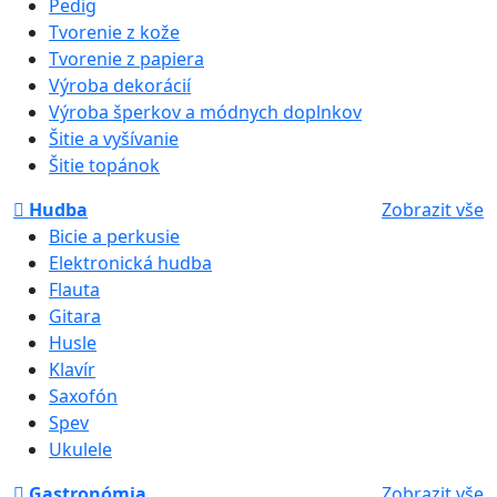
Pedig
Tvorenie z kože
Tvorenie z papiera
Výroba dekorácií
Výroba šperkov a módnych doplnkov
Šitie a vyšívanie
Šitie topánok
Hudba
Zobrazit vše
Bicie a perkusie
Elektronická hudba
Flauta
Gitara
Husle
Klavír
Saxofón
Spev
Ukulele
Gastronómia
Zobrazit vše