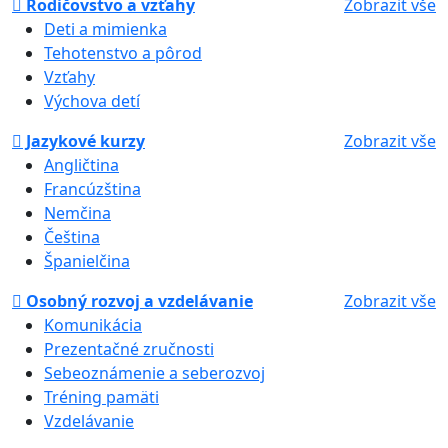
Rodičovstvo a vzťahy
Zobrazit vše
Deti a mimienka
Tehotenstvo a pôrod
Vzťahy
Výchova detí
Jazykové kurzy
Zobrazit vše
Angličtina
Francúzština
Nemčina
Čeština
Španielčina
Osobný rozvoj a vzdelávanie
Zobrazit vše
Komunikácia
Prezentačné zručnosti
Sebeoznámenie a seberozvoj
Tréning pamäti
Vzdelávanie