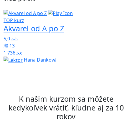
TOP kurz
T
Akvarel od A po Z
H
5,0
4
13
1 736x
Hana Danková
K našim kurzom sa môžete
kedykoľvek vrátiť, kľudne aj za 10
rokov