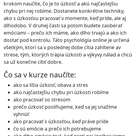
krokom naučíte, čo je to úzkosť a akú najčastejšiu
chybu pri nej robíme. Dostanete konkrétne techniky,
ako s úzkosťou pracovať v momente, keď príde, ale aj
dlhodobo. V druhej časti sa potom budete zaoberať
emóciami – prečo ich máme, ako dlho trvajú a ako ich
dostať pod kontrolu. Táto psychológia online je určená
všetkým, ktorí sa v poslednej dobe cítia zahltene av
strese, tým, ktorých trápia úzkosti a výkyvy nálad a chcú
sa už konečne cítiť dobre.
Čo sa v kurze naučíte:
ako sa líšia úzkosť, obava a stres
akú najčastejšiu chybu pri úzkosti robíme
ako pracovať so stresom
prečo úzkosť posilňujeme, keď sa jej snažíme
vyhnúť
ako pracovať s úzkosťou, keď práve príde
čo sú emócie a prečo ich potrebujeme