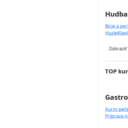
Hudba
Bicie a pe
Husle
Klaví
Zobraziť
TOP kur
Gastr
Kurzy peč
Príprava 