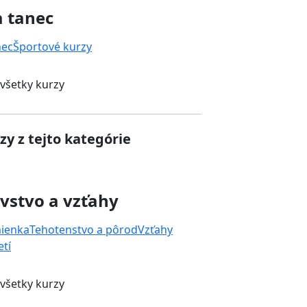
a tanec
nec
Športové kurzy
 všetky kurzy
zy z tejto kategórie
vstvo a vzťahy
mienka
Tehotenstvo a pôrod
Vzťahy
tí
 všetky kurzy