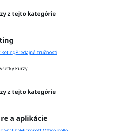
zy z tejto kategórie
ting
rketing
Predajné zručnosti
 všetky kurzy
zy z tejto kategórie
re a aplikácie
eo
Grafika
Microsoft Office
Trello