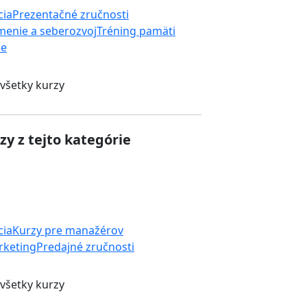
cia
Prezentačné zručnosti
enie a seberozvoj
Tréning pamäti
ie
 všetky kurzy
zy z tejto kategórie
cia
Kurzy pre manažérov
rketing
Predajné zručnosti
 všetky kurzy