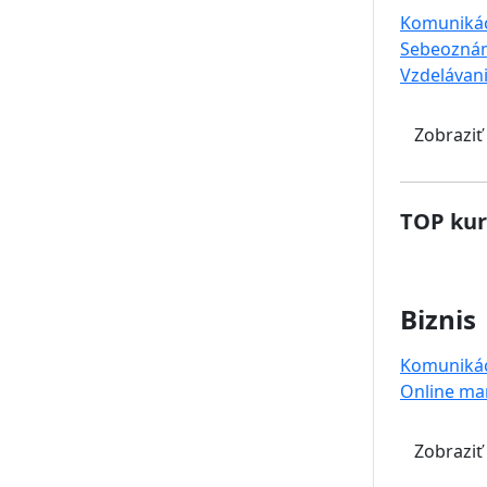
Komuniká
Sebeoznám
Vzdelávan
Zobraziť
TOP kur
Biznis
Komuniká
Online ma
Zobraziť