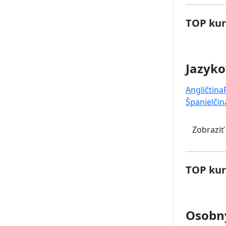
TOP kur
Jazyko
Angličtina
Španielčin
Zobraziť
TOP kur
Osobný