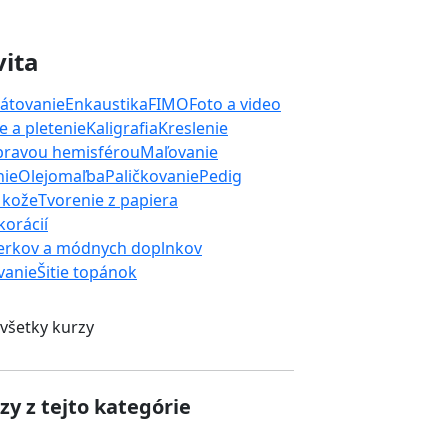
vita
átovanie
Enkaustika
FIMO
Foto a video
 a pletenie
Kaligrafia
Kreslenie
 pravou hemisférou
Maľovanie
nie
Olejomaľba
Paličkovanie
Pedig
 kože
Tvorenie z papiera
orácií
erkov a módnych doplnkov
ívanie
Šitie topánok
 všetky kurzy
zy z tejto kategórie