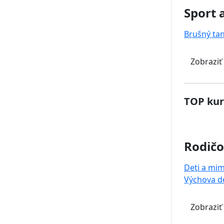
Sport 
Brušný ta
Zobraziť
TOP kur
Rodičo
Deti a mi
Výchova de
Zobraziť