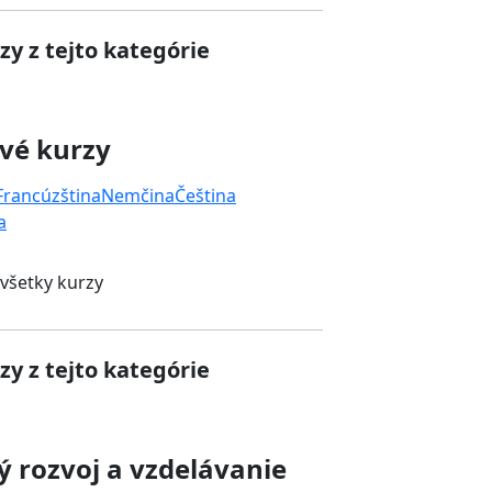
zy z tejto kategórie
vé kurzy
Francúzština
Nemčina
Čeština
a
 všetky kurzy
zy z tejto kategórie
 rozvoj a vzdelávanie