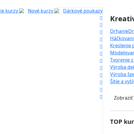
ie kurzy
Nové kurzy
Dárkové poukazy
Kreati
Drhanie
Dr
Háčkovanie
Kreslenie
Modelova
Tvorenie z
Výroba dek
Výroba šp
Šitie a vyš
Zobraziť
TOP kur