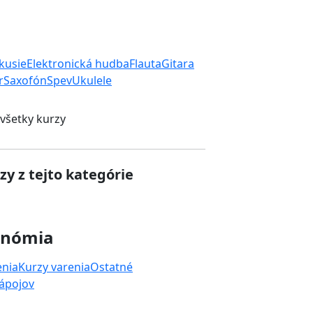
rkusie
Elektronická hudba
Flauta
Gitara
r
Saxofón
Spev
Ukulele
 všetky kurzy
zy z tejto kategórie
onómia
enia
Kurzy varenia
Ostatné
nápojov