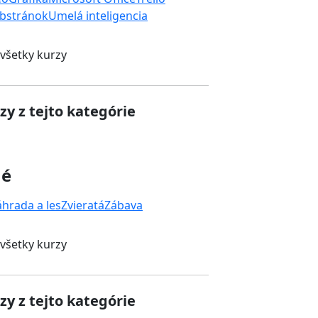
bstránok
Umelá inteligencia
 všetky kurzy
zy z tejto kategórie
né
áhrada a les
Zvieratá
Zábava
 všetky kurzy
zy z tejto kategórie