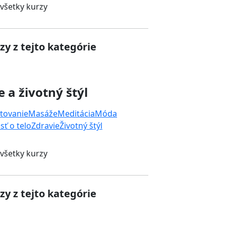
 všetky kurzy
zy z tejto kategórie
e a životný štýl
tovanie
Masáže
Meditácia
Móda
sť o telo
Zdravie
Životný štýl
 všetky kurzy
zy z tejto kategórie