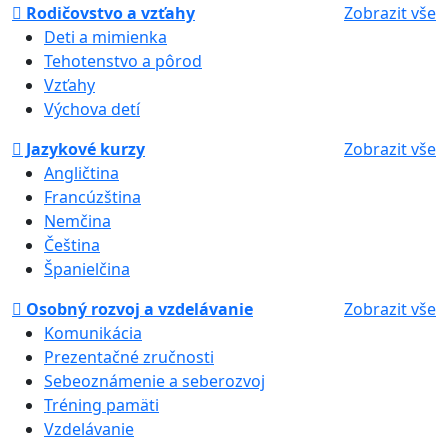
Rodičovstvo a vzťahy
Zobrazit vše
Deti a mimienka
Tehotenstvo a pôrod
Vzťahy
Výchova detí
Jazykové kurzy
Zobrazit vše
Angličtina
Francúzština
Nemčina
Čeština
Španielčina
Osobný rozvoj a vzdelávanie
Zobrazit vše
Komunikácia
Prezentačné zručnosti
Sebeoznámenie a seberozvoj
Tréning pamäti
Vzdelávanie