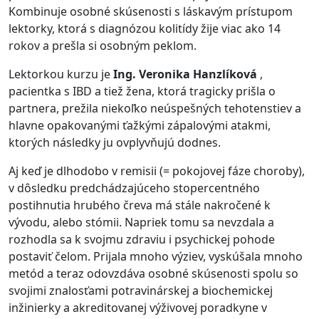
Kombinuje osobné skúsenosti s láskavým prístupom
lektorky, ktorá s diagnózou kolitídy žije viac ako 14
rokov a prešla si osobným peklom.
Lektorkou kurzu je
Ing. Veronika Hanzlíková
,
pacientka s IBD a tiež žena, ktorá tragicky prišla o
partnera, prežila niekoľko neúspešných tehotenstiev a
hlavne opakovanými ťažkými zápalovými atakmi,
ktorých následky ju ovplyvňujú dodnes.
Aj keď je dlhodobo v remisii (= pokojovej fáze choroby),
v dôsledku predchádzajúceho stopercentného
postihnutia hrubého čreva má stále nakročené k
vývodu, alebo stómii. Napriek tomu sa nevzdala a
rozhodla sa k svojmu zdraviu i psychickej pohode
postaviť čelom. Prijala mnoho výziev, vyskúšala mnoho
metód a teraz odovzdáva osobné skúsenosti spolu so
svojimi znalosťami potravinárskej a biochemickej
inžinierky a akreditovanej výživovej poradkyne v