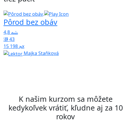
Pôrod bez obáv
Z
p
4,8
43
5
15 198x
Majka Staňková
K našim kurzom sa môžete
kedykoľvek vrátiť, kľudne aj za 10
rokov