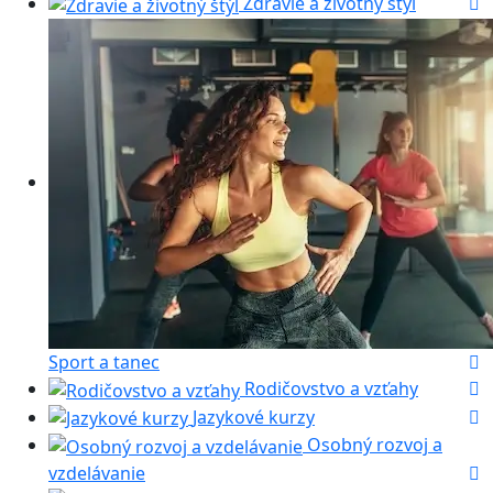
Zdravie a životný štýl
Sport a tanec
Rodičovstvo a vzťahy
Jazykové kurzy
Osobný rozvoj a
vzdelávanie