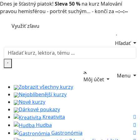
Dnes je šťastný piatok!
Sleva 50 %
na kurz Malování
pravou hemisférou - portrét suchým… - končí za
--:--:--
Využiť zľavu
Hľadať
Menu
Môj účet
Zobrazit všechny kurzy
Nejoblíbenější kurzy
Nové kurzy
Dárkové poukazy
Kreativita
Hudba
Gastronómia