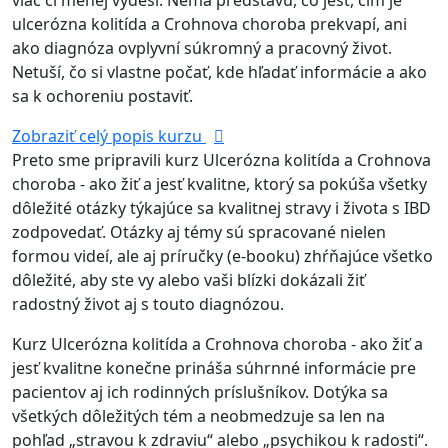
viac či menej vydesí. Nemá predstavu, čo jesť, čím je
ulcerózna kolitída a Crohnova choroba prekvapí, ani
ako diagnóza ovplyvní súkromný a pracovný život.
Netuší, čo si vlastne počať, kde hľadať informácie a ako
sa k ochoreniu postaviť.
Zobraziť celý popis kurzu
Preto sme pripravili kurz Ulcerózna kolitída a Crohnova
choroba - ako žiť a jesť kvalitne, ktorý sa pokúša všetky
dôležité otázky týkajúce sa kvalitnej stravy i života s IBD
zodpovedať. Otázky aj témy sú spracované nielen
formou videí, ale aj príručky (e-booku) zhŕňajúce všetko
dôležité, aby ste vy alebo vaši blízki dokázali žiť
radostný život aj s touto diagnózou.
Kurz Ulcerózna kolitída a Crohnova choroba - ako žiť a
jesť kvalitne konečne prináša súhrnné informácie pre
pacientov aj ich rodinných príslušníkov. Dotýka sa
všetkých dôležitých tém a neobmedzuje sa len na
pohľad „stravou k zdraviu“ alebo „psychikou k radosti“.