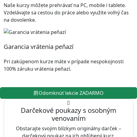
Naše kurzy môžete prehrávať na PC, mobile i tablete.
Vzdelávajte sa cestou do práce alebo využite voľný čas
na dovolenke.
Garancia vrátenia peňazí
Pri zakúpenom kurze máte v prípade nespokojnosti
100% záruku vrátenia peňazí.
Odomknúť lekcie ZADARMO
Darčekové poukazy s osobným
venovaním
Obstarajte svojim blízkym originálny darček –
darčekový poukaz na ich obľúbený kurz.