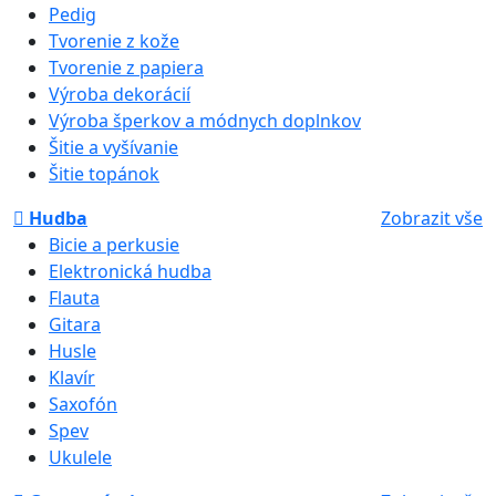
Pedig
Tvorenie z kože
Tvorenie z papiera
Výroba dekorácií
Výroba šperkov a módnych doplnkov
Šitie a vyšívanie
Šitie topánok
Hudba
Zobrazit vše
Bicie a perkusie
Elektronická hudba
Flauta
Gitara
Husle
Klavír
Saxofón
Spev
Ukulele