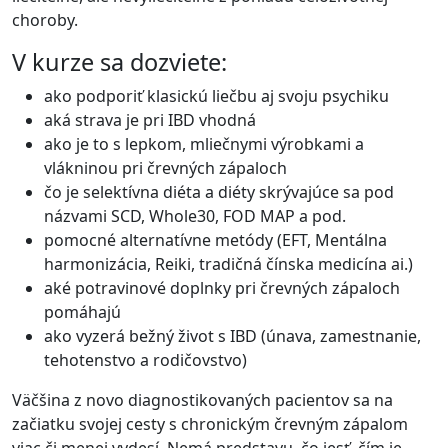
choroby.
V kurze sa dozviete:
ako podporiť klasickú liečbu aj svoju psychiku
aká strava je pri IBD vhodná
ako je to s lepkom, mliečnymi výrobkami a
vlákninou pri črevných zápaloch
čo je selektívna diéta a diéty skrývajúce sa pod
názvami SCD, Whole30, FOD MAP a pod.
pomocné alternatívne metódy (EFT, Mentálna
harmonizácia, Reiki, tradičná čínska medicína ai.)
aké potravinové doplnky pri črevných zápaloch
pomáhajú
ako vyzerá bežný život s IBD (únava, zamestnanie,
tehotenstvo a rodičovstvo)
Väčšina z novo diagnostikovaných pacientov sa na
začiatku svojej cesty s chronickým črevným zápalom