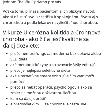
jednom "balíčku" priamo pre vás.
Vďaka tomu prináša pacientom a ich blízkym návod,
ako si nájsť tú svoju cestičku k spokojnému životu aj s
chronickou a podľa lekárov nevyliečiteľnou chorobou.
V kurze Ulcerózna kolitída a Crohnova
choroba - ako žiť a jesť kvalitne sa
ďalej dozviete:
prečo nemusí fungovať moderná bezlepková alebo
SCD diéta
aké metabolické typy a stravovacie štýly existujú
prečo je najlepšia selektívna diéta
aké alternatívne smery existujú a čím vám môžu
pomôcť
prečo sa nebáť operácií, psychológov a ako sa
zmieriť s možnou doživotnou liečbou
kam sa ďalej obrátiť
a predovšetkým…., že choroba je cesta, nie