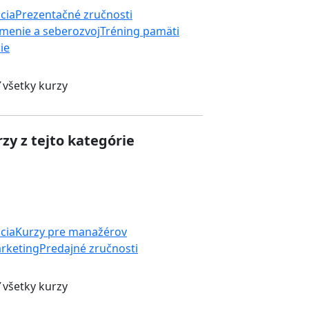
cia
Prezentačné zručnosti
menie a seberozvoj
Tréning pamäti
ie
 všetky kurzy
zy z tejto kategórie
cia
Kurzy pre manažérov
rketing
Predajné zručnosti
 všetky kurzy