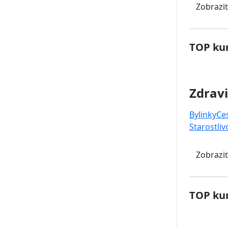
Zobraziť
TOP kur
Zdravi
Bylinky
Ce
Starostliv
Zobraziť
TOP kur