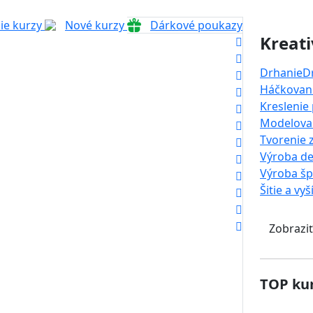
ie kurzy
Nové kurzy
Dárkové poukazy
Kreati
Drhanie
D
Háčkovani
Kreslenie
Modelova
Tvorenie 
Výroba de
Výroba š
Šitie a vyš
Zobraziť
TOP kur