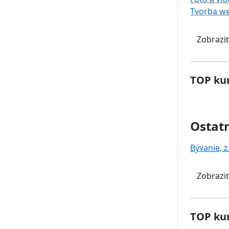
Tvorba w
Zobraziť
TOP kur
Ostat
Bývanie, z
Zobraziť
TOP kur