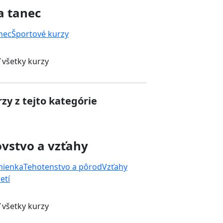
a tanec
nec
Športové kurzy
 všetky kurzy
zy z tejto kategórie
vstvo a vzťahy
mienka
Tehotenstvo a pôrod
Vzťahy
etí
 všetky kurzy