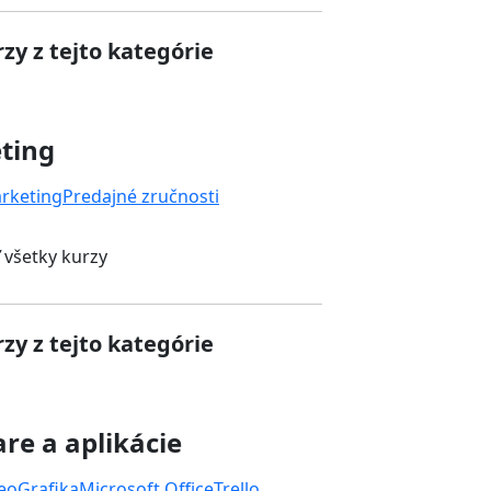
zy z tejto kategórie
ting
rketing
Predajné zručnosti
 všetky kurzy
zy z tejto kategórie
re a aplikácie
deo
Grafika
Microsoft Office
Trello