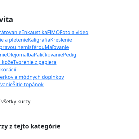
vita
rátovanie
Enkaustika
FIMO
Foto a video
e a pletenie
Kaligrafia
Kreslenie
 pravou hemisférou
Maľovanie
nie
Olejomaľba
Paličkovanie
Pedig
z kože
Tvorenie z papiera
korácií
perkov a módnych doplnkov
ívanie
Šitie topánok
 všetky kurzy
zy z tejto kategórie