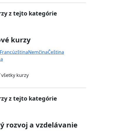
zy z tejto kategórie
ové kurzy
Francúzština
Nemčina
Čeština
na
 všetky kurzy
zy z tejto kategórie
 rozvoj a vzdelávanie