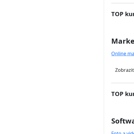
TOP kur
Marke
Online ma
Zobraziť
TOP kur
Softwa
Foto a vi