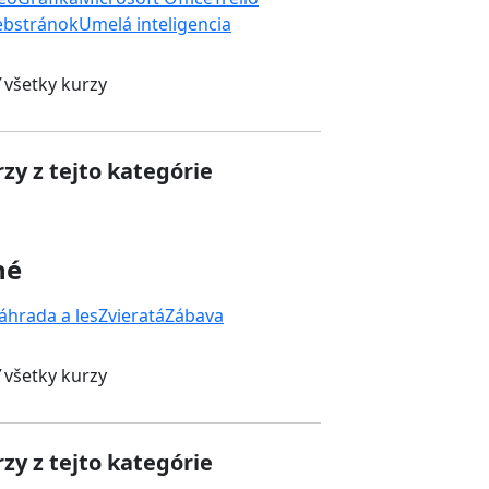
ebstránok
Umelá inteligencia
 všetky kurzy
zy z tejto kategórie
né
áhrada a les
Zvieratá
Zábava
 všetky kurzy
zy z tejto kategórie