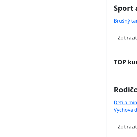
Sport 
Brušný ta
Zobraziť
TOP kur
Rodičo
Deti a mi
Výchova d
Zobraziť