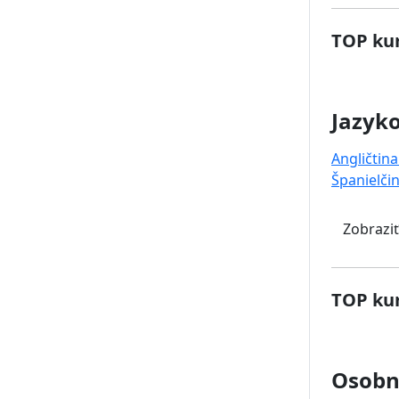
TOP kur
Jazyk
Angličtina
Španielči
Zobraziť
TOP kur
Osobný