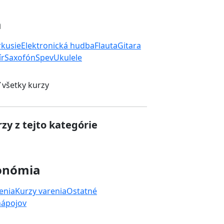
a
rkusie
Elektronická hudba
Flauta
Gitara
ír
Saxofón
Spev
Ukulele
 všetky kurzy
zy z tejto kategórie
onómia
enia
Kurzy varenia
Ostatné
nápojov