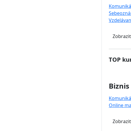
Komuniká
Sebeozná
Vzdelávan
Zobraziť
TOP kur
Biznis
Komuniká
Online ma
Zobraziť