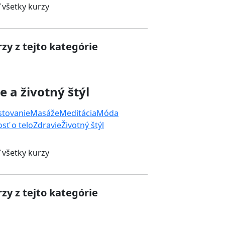
 všetky kurzy
zy z tejto kategórie
e a životný štýl
stovanie
Masáže
Meditácia
Móda
osť o telo
Zdravie
Životný štýl
 všetky kurzy
zy z tejto kategórie