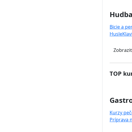
Hudb
Bicie a pe
Husle
Klav
Zobraziť
TOP kur
Gastr
Kurzy peč
Príprava 