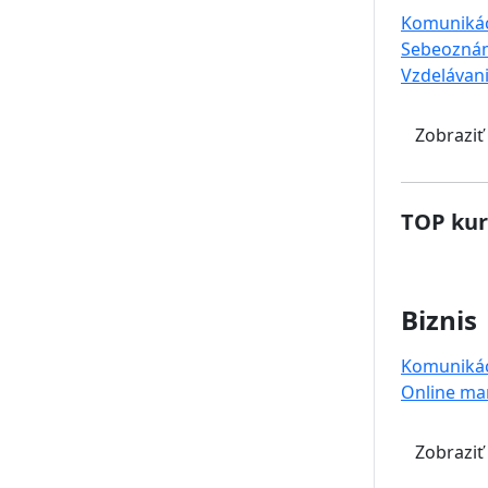
Komuniká
Sebeoznám
Vzdelávan
Zobraziť
TOP kur
Biznis
Komuniká
Online ma
Zobraziť