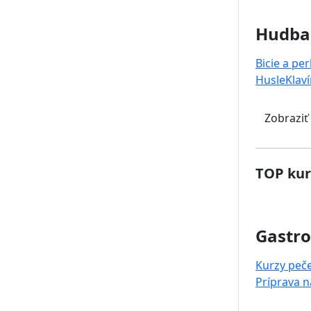
Hudba
Bicie a pe
Husle
Klaví
Zobraziť
TOP kur
Gastr
Kurzy peč
Príprava 