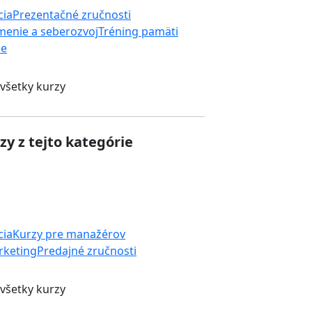
cia
Prezentačné zručnosti
enie a seberozvoj
Tréning pamäti
ie
 všetky kurzy
zy z tejto kategórie
cia
Kurzy pre manažérov
rketing
Predajné zručnosti
 všetky kurzy