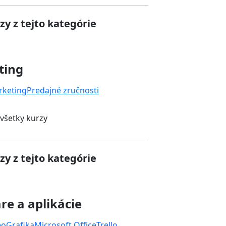
zy z tejto kategórie
ting
rketing
Predajné zručnosti
 všetky kurzy
zy z tejto kategórie
re a aplikácie
eo
Grafika
Microsoft Office
Trello