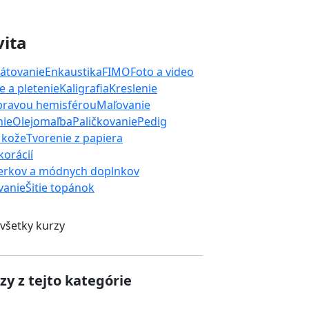
vita
átovanie
Enkaustika
FIMO
Foto a video
 a pletenie
Kaligrafia
Kreslenie
 pravou hemisférou
Maľovanie
nie
Olejomaľba
Paličkovanie
Pedig
 kože
Tvorenie z papiera
orácií
erkov a módnych doplnkov
ívanie
Šitie topánok
 všetky kurzy
zy z tejto kategórie