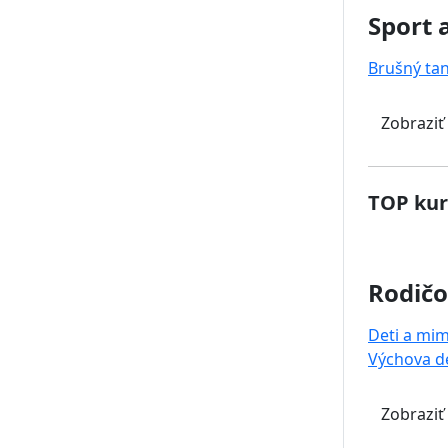
Sport 
Brušný ta
Zobraziť
TOP kur
Rodičo
Deti a mi
Výchova de
Zobraziť