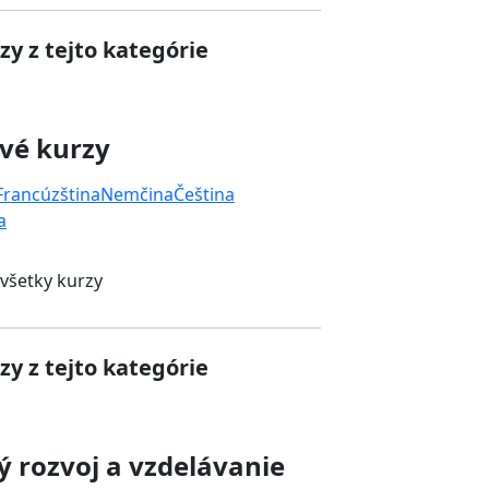
zy z tejto kategórie
vé kurzy
Francúzština
Nemčina
Čeština
a
 všetky kurzy
zy z tejto kategórie
 rozvoj a vzdelávanie