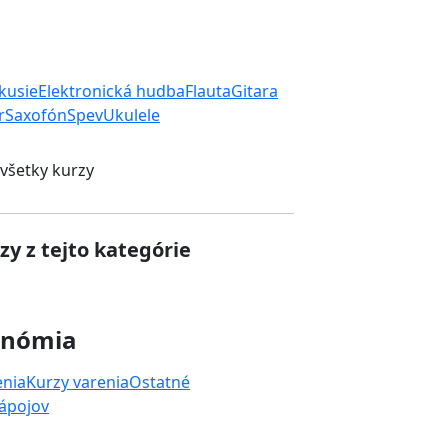
rkusie
Elektronická hudba
Flauta
Gitara
r
Saxofón
Spev
Ukulele
 všetky kurzy
zy z tejto kategórie
onómia
enia
Kurzy varenia
Ostatné
nápojov