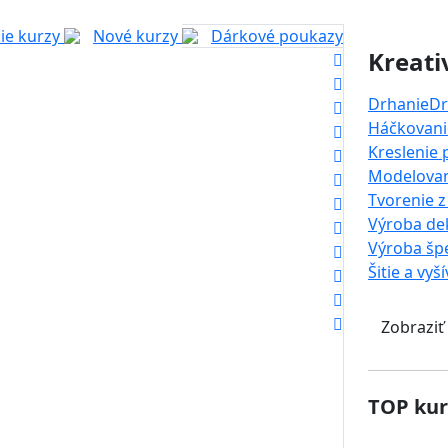
ie kurzy
Nové kurzy
Dárkové poukazy
Kreati
Drhanie
Dr
Háčkovanie
Kreslenie
Modelova
Tvorenie z
Výroba dek
Výroba šp
Šitie a vyš
Zobraziť
TOP kur