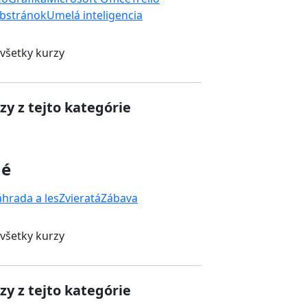
bstránok
Umelá inteligencia
 všetky kurzy
zy z tejto kategórie
né
áhrada a les
Zvieratá
Zábava
 všetky kurzy
zy z tejto kategórie