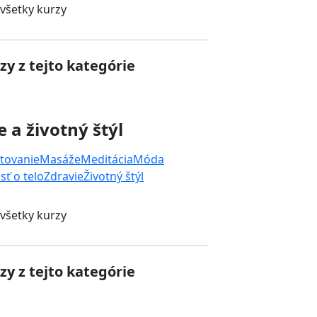
 všetky kurzy
zy z tejto kategórie
e a životný štýl
tovanie
Masáže
Meditácia
Móda
sť o telo
Zdravie
Životný štýl
 všetky kurzy
zy z tejto kategórie