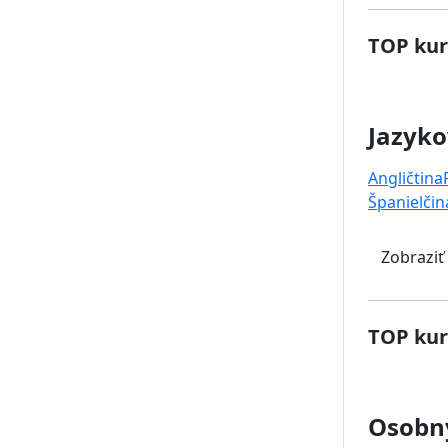
TOP kur
Jazyko
Angličtina
Španielčin
Zobraziť
TOP kur
Osobný