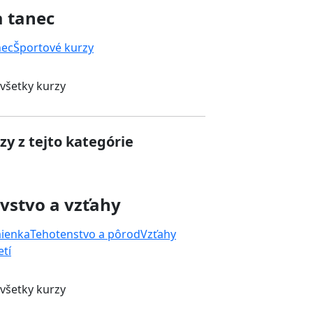
a tanec
nec
Športové kurzy
 všetky kurzy
zy z tejto kategórie
vstvo a vzťahy
mienka
Tehotenstvo a pôrod
Vzťahy
tí
 všetky kurzy