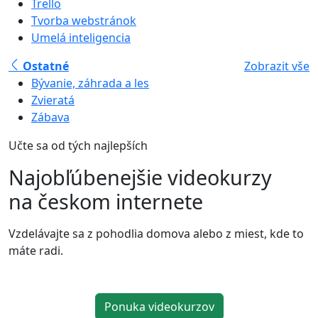
Trello
Tvorba webstránok
Umelá inteligencia
Ostatné
Zobrazit vše
Bývanie, záhrada a les
Zvieratá
Zábava
Učte sa od tých najlepších
Najobľúbenejšie videokurzy
na českom internete
Vzdelávajte sa z pohodlia domova alebo z miest, kde to
máte radi.
Ponuka videokurzov