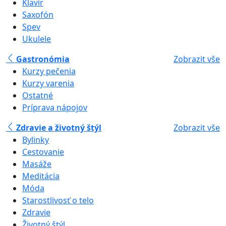
Klavír
Saxofón
Spev
Ukulele
Gastronómia
Zobrazit vše
Kurzy pečenia
Kurzy varenia
Ostatné
Príprava nápojov
Zdravie a životný štýl
Zobrazit vše
Bylinky
Cestovanie
Masáže
Meditácia
Móda
Starostlivosť o telo
Zdravie
Životný štýl