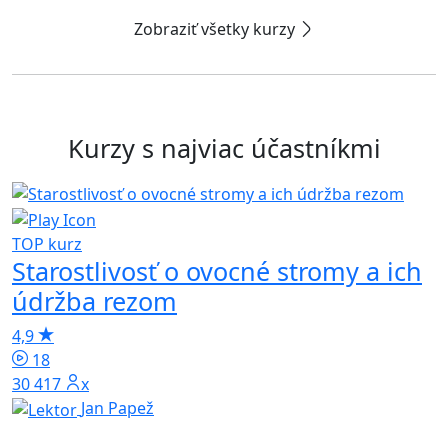
Zobraziť všetky kurzy
Kurzy s najviac účastníkmi
TOP kurz
Starostlivosť o ovocné stromy a ich
n
údržba rezom
4
4,9
18
30 417x
Jan Papež