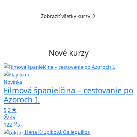
Zobraziť všetky kurzy
Nové kurzy
K
Novinka
Filmová španielčina – cestovanie po
Azoroch I.
5
5,0
49
122x
Hana Krupiková Galleguillos