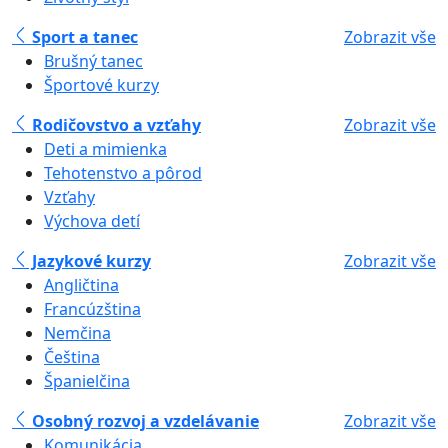
Sport a tanec
Zobrazit vše
Brušný tanec
Športové kurzy
Rodičovstvo a vzťahy
Zobrazit vše
Deti a mimienka
Tehotenstvo a pôrod
Vzťahy
Výchova detí
Jazykové kurzy
Zobrazit vše
Angličtina
Francúzština
Nemčina
Čeština
Španielčina
Osobný rozvoj a vzdelávanie
Zobrazit vše
Komunikácia