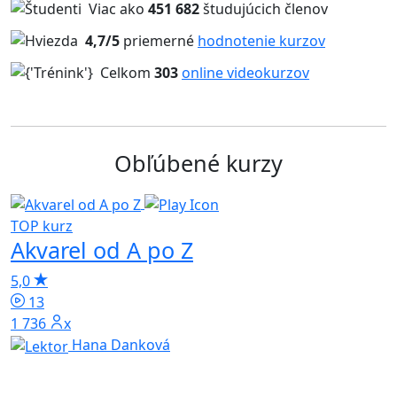
Viac ako
451 682
študujúcich členov
4,7/5
priemerné
hodnotenie kurzov
Celkom
303
online videokurzov
Obľúbené kurzy
TOP kurz
T
Akvarel od A po Z
H
5,0
4
13
1 736x
Hana Danková