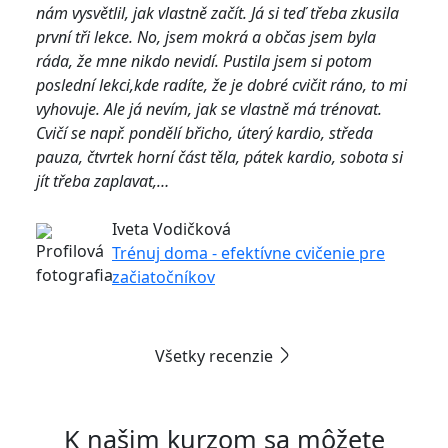
nám vysvětlil, jak vlastně začít. Já si teď třeba zkusila
první tři lekce. No, jsem mokrá a občas jsem byla
ráda, že mne nikdo nevidí. Pustila jsem si potom
poslední lekci,kde radíte, že je dobré cvičit ráno, to mi
vyhovuje. Ale já nevím, jak se vlastně má trénovat.
Cvičí se např. pondělí břicho, úterý kardio, středa
pauza, čtvrtek horní část těla, pátek kardio, sobota si
jít třeba zaplavat,…
Iveta Vodičková
Trénuj doma - efektívne cvičenie pre
začiatočníkov
Všetky recenzie
K našim kurzom sa môžete