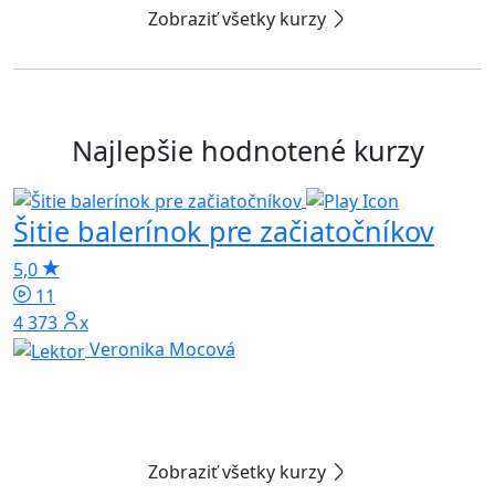
Zobraziť všetky kurzy
Najlepšie hodnotené kurzy
Šitie balerínok pre začiatočníkov
P
5,0
5
11
4 373x
Veronika Mocová
Zobraziť všetky kurzy