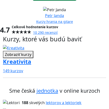
Petr Janda
Kurzy hrania na gitare
Celkové hodnotenie kurzov
4.7
10 290 recenzií
Kurzy, ktoré vás budú baviť
Zobraziť kurzy
Kreativita
149 kurzov
1
Sme česká
jednotka
v online kurzoch
188
skvelých
lektorov a lektoriek