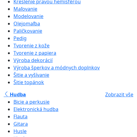
Kreslenie pravou hemisférou
Maľovanie
Modelovanie
Olejomaľba
Paličkovanie
Pedig
Tvorenie z kože
Tvorenie z papiera
Výroba dekorácií
Výroba šperkov a módnych doplnkov
Šitie a vyšívanie
Šitie topánok
Hudba
Zobrazit vše
Bicie a perkusie
Elektronická hudba
Flauta
Gitara
Husle