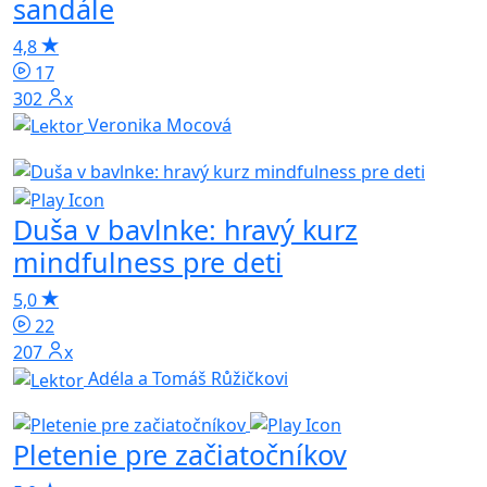
sandále
4,8
17
302x
Veronika Mocová
Duša v bavlnke: hravý kurz
mindfulness pre deti
5,0
22
207x
Adéla a Tomáš Růžičkovi
Pletenie pre začiatočníkov