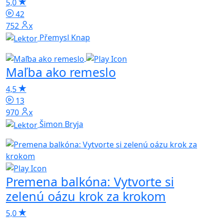
5,0
42
752x
Přemysl Knap
Maľba ako remeslo
4,5
13
970x
Šimon Bryja
Premena balkóna: Vytvorte si
zelenú oázu krok za krokom
5,0