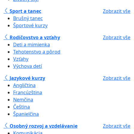
Sport a tanec
Zobrazit vše
Brušný tanec
Športové kurzy
Rodičovstvo a vzťahy
Zobrazit vše
Deti a mimienka
Tehotenstvo a pôrod
Vzťahy
Výchova detí
Jazykové kurzy
Zobrazit vše
Angličtina
Francúzština
Nemčina
Čeština
Španielčina
Osobný rozvoj a vzdelávanie
Zobrazit vše
Komunikácia