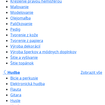
Kreslenie pravou hemisférou
Maľovanie
Modelovanie
Olejomaľba
Paličkovanie
Pedig
Tvorenie z kože
Tvorenie z papiera
Výroba dekorácií
Výroba šperkov a módnych doplnkov
Šitie a vyšívanie
Šitie topánok
Hudba
Zobrazit vše
Bicie a perkusie
Elektronická hudba
Flauta
Gitara
Husle