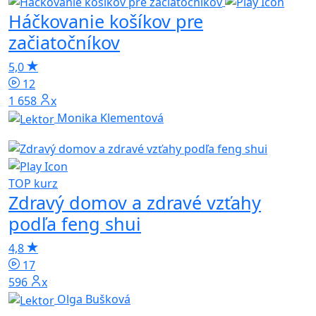
Háčkovanie košíkov pre
začiatočníkov
5,0
12
1 658x
Monika Klementová
TOP kurz
Zdravý domov a zdravé vzťahy
podľa feng shui
4,8
17
596x
Olga Bušková