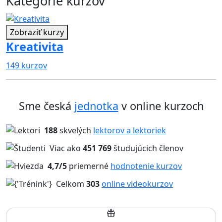
Kategórie kurzov
Zobraziť kurzy
Kreativita
149 kurzov
1
Sme česká
jednotka
v online kurzoch
188
skvelých
lektorov a lektoriek
Viac ako
451 769
študujúcich členov
4,7/5
priemerné
hodnotenie kurzov
Celkom
303
online videokurzov