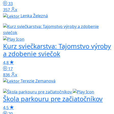
33
357x
Lenka Železná
Kurz sviečkarstva: Tajomstvo výroby
a zdobenie sviečok
4,8
17
836x
Terezie Zemanová
Škola parkouru pre začiatočníkov
4,5
20