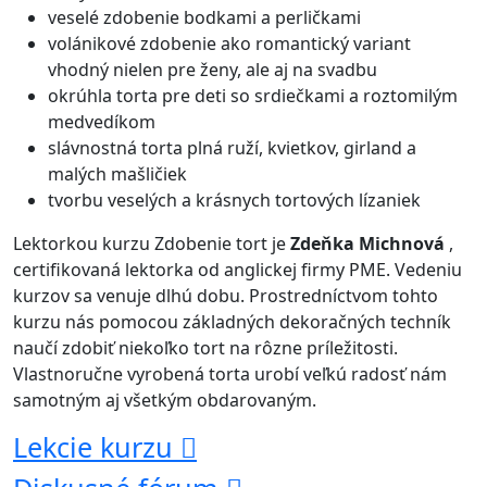
veselé zdobenie bodkami a perličkami
volánikové zdobenie ako romantický variant
vhodný nielen pre ženy, ale aj na svadbu
okrúhla torta pre deti so srdiečkami a roztomilým
medvedíkom
slávnostná torta plná ruží, kvietkov, girland a
malých mašličiek
tvorbu veselých a krásnych tortových lízaniek
Lektorkou kurzu Zdobenie tort je
Zdeňka Michnová
,
certifikovaná lektorka od anglickej firmy PME. Vedeniu
kurzov sa venuje dlhú dobu. Prostredníctvom tohto
kurzu nás pomocou základných dekoračných techník
naučí zdobiť niekoľko tort na rôzne príležitosti.
Vlastnoručne vyrobená torta urobí veľkú radosť nám
samotným aj všetkým obdarovaným.
Lekcie kurzu