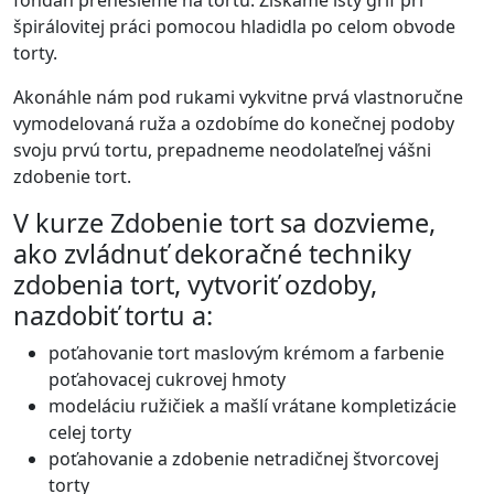
fondán prenesieme na tortu. Získame istý grif pri
špirálovitej práci pomocou hladidla po celom obvode
torty.
Akonáhle nám pod rukami vykvitne prvá vlastnoručne
vymodelovaná ruža a ozdobíme do konečnej podoby
svoju prvú tortu, prepadneme neodolateľnej vášni
zdobenie tort.
V kurze Zdobenie tort sa dozvieme,
ako zvládnuť dekoračné techniky
zdobenia tort, vytvoriť ozdoby,
nazdobiť tortu a:
poťahovanie tort maslovým krémom a farbenie
poťahovacej cukrovej hmoty
modeláciu ružičiek a mašlí vrátane kompletizácie
celej torty
poťahovanie a zdobenie netradičnej štvorcovej
torty