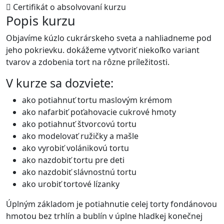
Certifikát o absolvovaní kurzu
Popis kurzu
Objavíme kúzlo cukrárskeho sveta a nahliadneme pod
jeho pokrievku. dokážeme vytvoriť niekoľko variant
tvarov a zdobenia tort na rôzne príležitosti.
V kurze sa dozviete:
ako potiahnuť tortu maslovým krémom
ako nafarbiť poťahovacie cukrové hmoty
ako potiahnuť štvorcovú tortu
ako modelovať ružičky a mašle
ako vyrobiť volánikovú tortu
ako nazdobiť tortu pre deti
ako nazdobiť slávnostnú tortu
ako urobiť tortové lízanky
Úplným základom je potiahnutie celej torty fondánovou
hmotou bez trhlín a bublín v úplne hladkej konečnej