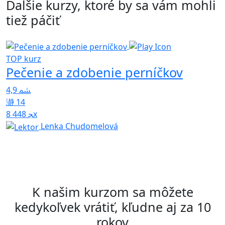
Ďalšie kurzy, ktoré by sa vám mohli
tiež páčiť
Z
TOP kurz
Pečenie a zdobenie perníčkov
p
4,9
5
14
8 448x
Lenka Chudomelová
K našim kurzom sa môžete
kedykoľvek vrátiť, kľudne aj za 10
rokov