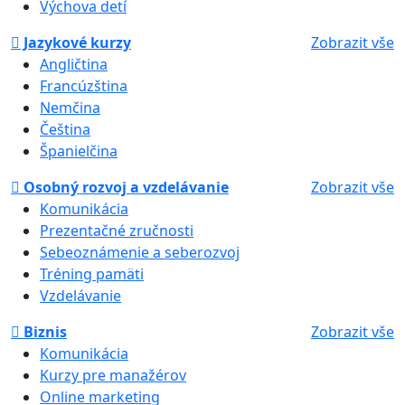
Výchova detí
Jazykové kurzy
Zobrazit vše
Angličtina
Francúzština
Nemčina
Čeština
Španielčina
Osobný rozvoj a vzdelávanie
Zobrazit vše
Komunikácia
Prezentačné zručnosti
Sebeoznámenie a seberozvoj
Tréning pamäti
Vzdelávanie
Biznis
Zobrazit vše
Komunikácia
Kurzy pre manažérov
Online marketing