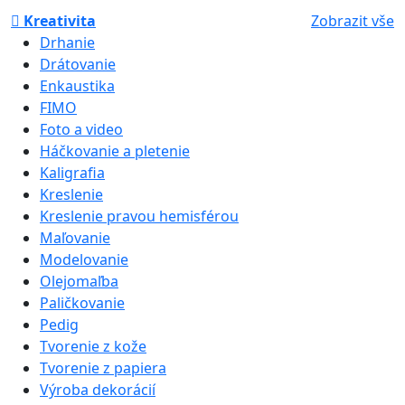
Kreativita
Zobrazit vše
Drhanie
Drátovanie
Enkaustika
FIMO
Foto a video
Háčkovanie a pletenie
Kaligrafia
Kreslenie
Kreslenie pravou hemisférou
Maľovanie
Modelovanie
Olejomaľba
Paličkovanie
Pedig
Tvorenie z kože
Tvorenie z papiera
Výroba dekorácií