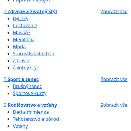
Zdravie a životný štýl
Zobrazit vše
Bylinky
Cestovanie
Masáže
Meditácia
Móda
Starostlivosť o telo
Zdravie
Životný štýl
Sport a tanec
Zobrazit vše
Brušný tanec
Športové kurzy
Rodičovstvo a vzťahy
Zobrazit vše
Deti a mimienka
Tehotenstvo a pôrod
Vzťahy