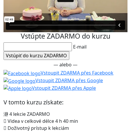
Vstúpte ZADARMO do kurzu
E-mail
— alebo —
Vstoupit ZDARMA přes Facebook
Vstoupit ZDARMA přes Google
Vstoupit ZDARMA přes Apple
V tomto kurzu získate:
4 lekcie ZADARMO
Videa v celkové délce 4 h 40 min
Doživotný prístup k lekciám