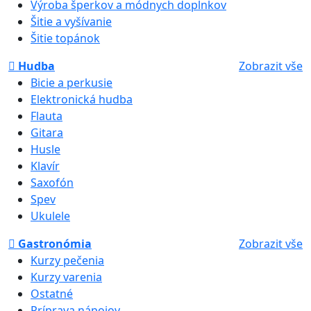
Výroba šperkov a módnych doplnkov
Šitie a vyšívanie
Šitie topánok
Hudba
Zobrazit vše
Bicie a perkusie
Elektronická hudba
Flauta
Gitara
Husle
Klavír
Saxofón
Spev
Ukulele
Gastronómia
Zobrazit vše
Kurzy pečenia
Kurzy varenia
Ostatné
Príprava nápojov