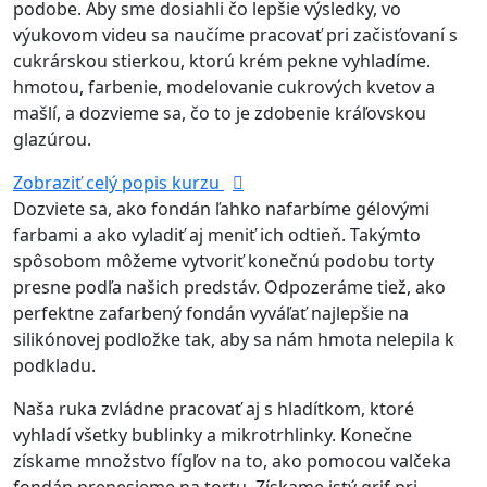
podobe. Aby sme dosiahli čo lepšie výsledky, vo
výukovom videu sa naučíme pracovať pri začisťovaní s
cukrárskou stierkou, ktorú krém pekne vyhladíme.
hmotou, farbenie, modelovanie cukrových kvetov a
mašlí, a dozvieme sa, čo to je zdobenie kráľovskou
glazúrou.
Zobraziť celý popis kurzu
Dozviete sa, ako fondán ľahko nafarbíme gélovými
farbami a ako vyladiť aj meniť ich odtieň. Takýmto
spôsobom môžeme vytvoriť konečnú podobu torty
presne podľa našich predstáv. Odpozeráme tiež, ako
perfektne zafarbený fondán vyváľať najlepšie na
silikónovej podložke tak, aby sa nám hmota nelepila k
podkladu.
Naša ruka zvládne pracovať aj s hladítkom, ktoré
vyhladí všetky bublinky a mikrotrhlinky. Konečne
získame množstvo fígľov na to, ako pomocou valčeka