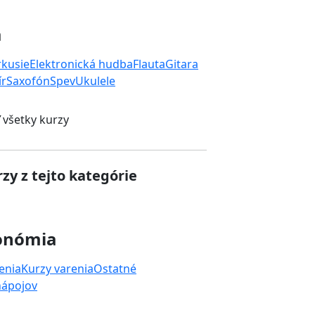
a
rkusie
Elektronická hudba
Flauta
Gitara
ír
Saxofón
Spev
Ukulele
 všetky kurzy
zy z tejto kategórie
onómia
enia
Kurzy varenia
Ostatné
nápojov