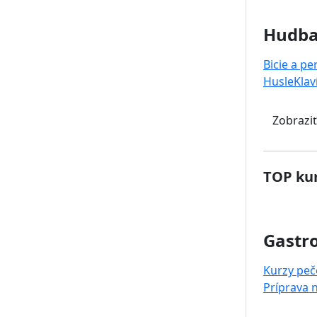
Hudb
Bicie a pe
Husle
Klav
Zobraziť
TOP kur
Gastr
Kurzy peč
Príprava 