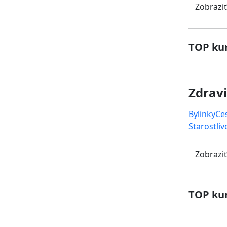
Zobraziť
TOP kur
Zdravi
Bylinky
Ce
Starostliv
Zobraziť
TOP kur