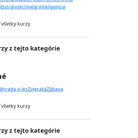
ebstránok
Umelá inteligencia
 všetky kurzy
zy z tejto kategórie
né
áhrada a les
Zvieratá
Zábava
 všetky kurzy
zy z tejto kategórie