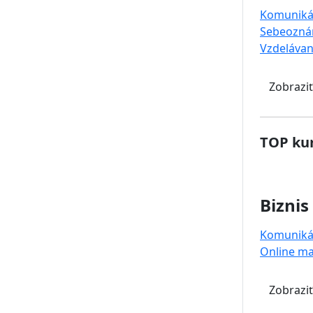
Komuniká
Sebeozná
Vzdelávan
Zobraziť
TOP kur
Biznis
Komuniká
Online ma
Zobraziť