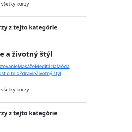
 všetky kurzy
zy z tejto kategórie
e a životný štýl
stovanie
Masáže
Meditácia
Móda
osť o telo
Zdravie
Životný štýl
 všetky kurzy
zy z tejto kategórie