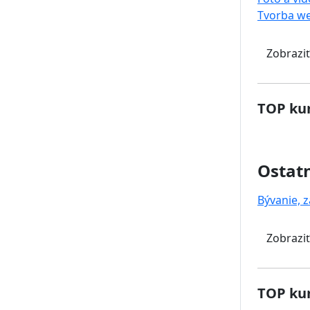
Tvorba w
Zobraziť
TOP kur
Ostat
Bývanie, z
Zobraziť
TOP kur