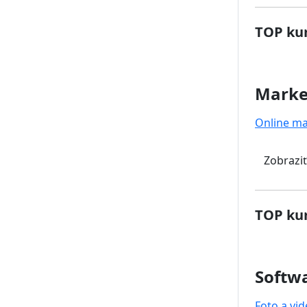
TOP kur
Marke
Online ma
Zobraziť
TOP kur
Softwa
Foto a vi