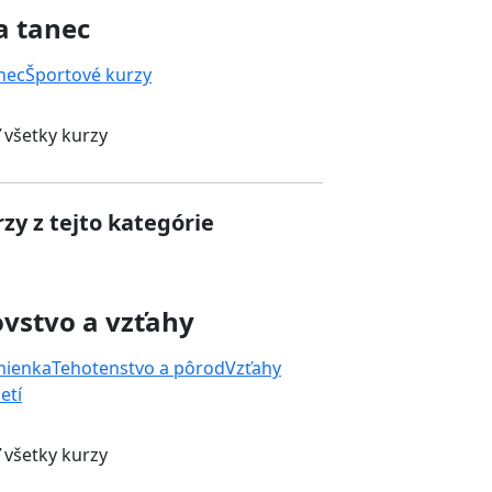
a tanec
nec
Športové kurzy
 všetky kurzy
zy z tejto kategórie
vstvo a vzťahy
mienka
Tehotenstvo a pôrod
Vzťahy
etí
 všetky kurzy