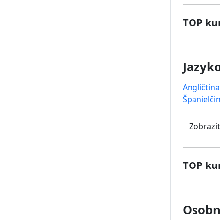
TOP kur
Jazyk
Angličtina
Španielči
Zobraziť
TOP kur
Osobný