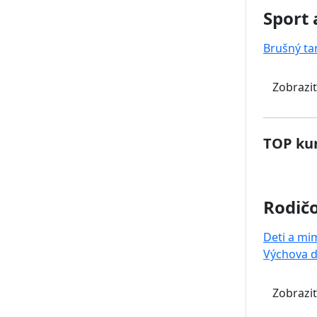
Sport 
Brušný ta
Zobraziť
TOP kur
Rodičo
Deti a mi
Výchova d
Zobraziť