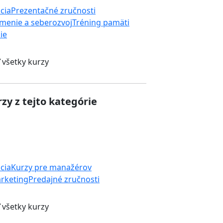
cia
Prezentačné zručnosti
menie a seberozvoj
Tréning pamäti
ie
 všetky kurzy
zy z tejto kategórie
cia
Kurzy pre manažérov
rketing
Predajné zručnosti
 všetky kurzy