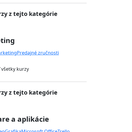
zy z tejto kategórie
ting
rketing
Predajné zručnosti
 všetky kurzy
zy z tejto kategórie
re a aplikácie
deo
Grafika
Microsoft Office
Trello