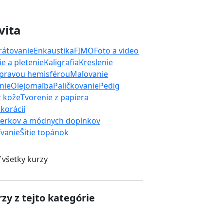
vita
rátovanie
Enkaustika
FIMO
Foto a video
e a pletenie
Kaligrafia
Kreslenie
 pravou hemisférou
Maľovanie
nie
Olejomaľba
Paličkovanie
Pedig
z kože
Tvorenie z papiera
korácií
perkov a módnych doplnkov
ívanie
Šitie topánok
 všetky kurzy
zy z tejto kategórie