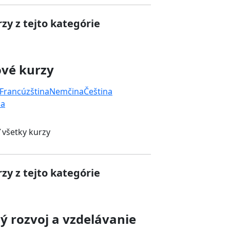
zy z tejto kategórie
ové kurzy
Francúzština
Nemčina
Čeština
na
 všetky kurzy
zy z tejto kategórie
 rozvoj a vzdelávanie