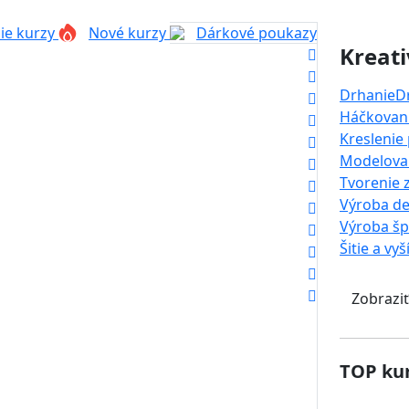
ie kurzy
Nové kurzy
Dárkové poukazy
Kreati
Drhanie
D
Háčkovani
Kreslenie
Modelova
Tvorenie 
Výroba de
Výroba š
Šitie a vyš
Zobraziť
TOP kur