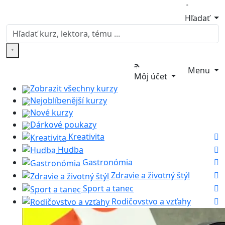
Hľadať
Menu
Môj účet
Zobrazit všechny kurzy
Nejoblíbenější kurzy
Nové kurzy
Dárkové poukazy
Kreativita
Hudba
Gastronómia
Zdravie a životný štýl
Sport a tanec
Rodičovstvo a vzťahy