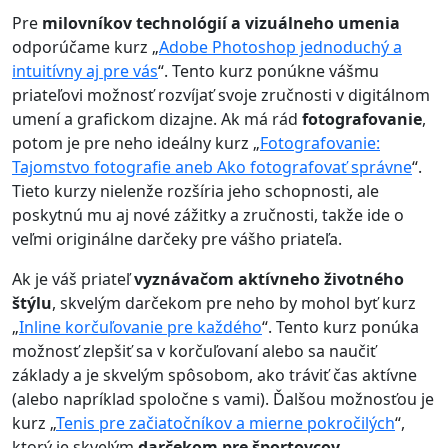
Pre
milovníkov technológií a vizuálneho umenia
odporúčame kurz „
Adobe Photoshop jednoduchý a
intuitívny aj pre vás
“. Tento kurz ponúkne vášmu
priateľovi možnosť rozvíjať svoje zručnosti v digitálnom
umení a grafickom dizajne. Ak má rád
fotografovanie
,
potom je pre neho ideálny kurz „
Fotografovanie:
Tajomstvo fotografie aneb Ako fotografovať správne
“.
Tieto kurzy nielenže rozšíria jeho schopnosti, ale
poskytnú mu aj nové zážitky a zručnosti, takže ide o
veľmi originálne darčeky pre vášho priateľa.
Ak je váš priateľ
vyznávačom aktívneho životného
štýlu
, skvelým darčekom pre neho by mohol byť kurz
„
Inline korčuľovanie pre každého
“. Tento kurz ponúka
možnosť zlepšiť sa v korčuľovaní alebo sa naučiť
základy a je skvelým spôsobom, ako tráviť čas aktívne
(alebo napríklad spoločne s vami). Ďalšou možnosťou je
kurz „
Tenis pre začiatočníkov a mierne pokročilých
“,
ktorý je skvelým
darčekom pre športovcov
.