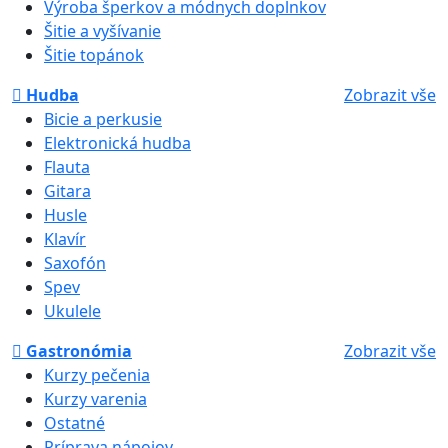
Výroba šperkov a módnych doplnkov
Šitie a vyšívanie
Šitie topánok
Hudba
Zobrazit vše
Bicie a perkusie
Elektronická hudba
Flauta
Gitara
Husle
Klavír
Saxofón
Spev
Ukulele
Gastronómia
Zobrazit vše
Kurzy pečenia
Kurzy varenia
Ostatné
Príprava nápojov