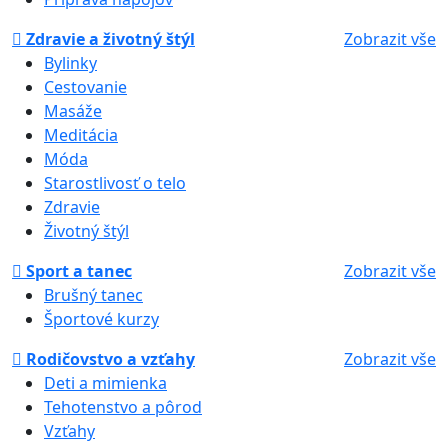
Zdravie a životný štýl
Zobrazit vše
Bylinky
Cestovanie
Masáže
Meditácia
Móda
Starostlivosť o telo
Zdravie
Životný štýl
Sport a tanec
Zobrazit vše
Brušný tanec
Športové kurzy
Rodičovstvo a vzťahy
Zobrazit vše
Deti a mimienka
Tehotenstvo a pôrod
Vzťahy