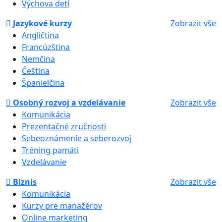
Výchova detí
Jazykové kurzy
Zobrazit vše
Angličtina
Francúzština
Nemčina
Čeština
Španielčina
Osobný rozvoj a vzdelávanie
Zobrazit vše
Komunikácia
Prezentačné zručnosti
Sebeoznámenie a seberozvoj
Tréning pamäti
Vzdelávanie
Biznis
Zobrazit vše
Komunikácia
Kurzy pre manažérov
Online marketing