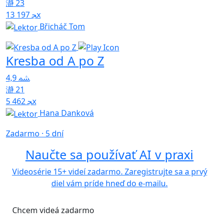
23
13 197x
Břicháč Tom
Kresba od A po Z
4,9
21
5 462x
Hana Danková
Zadarmo · 5 dní
Naučte sa používať AI v praxi
Videosérie 15+ videí zadarmo. Zaregistrujte sa a prvý
diel vám príde hneď do e-mailu.
Chcem videá zadarmo