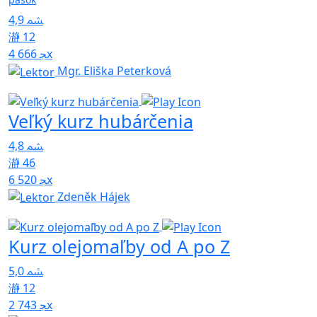
4,9
12
4 666x
Mgr. Eliška Peterková
Veľký kurz hubárčenia
4,8
46
6 520x
Zdeněk Hájek
Kurz olejomaľby od A po Z
5,0
12
2 743x