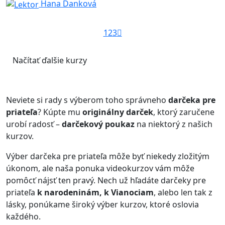
Hana Danková
1
2
3
Načítať ďalšie kurzy
Neviete si rady s výberom toho správneho
darčeka pre
priateľa
? Kúpte mu
originálny darček
, ktorý zaručene
urobí radosť –
darčekový poukaz
na niektorý z našich
kurzov.
Výber darčeka pre priateľa môže byť niekedy zložitým
úkonom, ale naša ponuka videokurzov vám môže
pomôcť nájsť ten pravý. Nech už hľadáte darčeky pre
priateľa
k narodeninám, k Vianociam
, alebo len tak z
lásky, ponúkame široký výber kurzov, ktoré oslovia
každého.