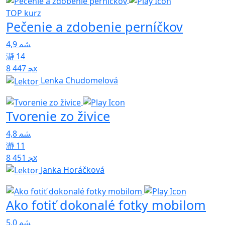
TOP kurz
Pečenie a zdobenie perníčkov
4,9
14
8 447x
Lenka Chudomelová
Tvorenie zo živice
4,8
11
8 451x
Janka Horáčková
Ako fotiť dokonalé fotky mobilom
5,0