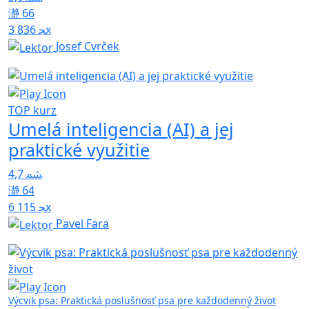
66
3 836x
Josef Cvrček
TOP kurz
Umelá inteligencia (AI) a jej
praktické využitie
4,7
64
6 115x
Pavel Fara
Výcvik psa: Praktická poslušnosť psa pre každodenný život