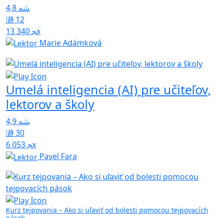
4,8
12
13 340x
Marie Adámková
Umelá inteligencia (AI) pre učiteľov,
lektorov a školy
4,9
30
6 053x
Pavel Fara
Kurz tejpovania – Ako si uľaviť od bolesti pomocou tejpovacích
pások