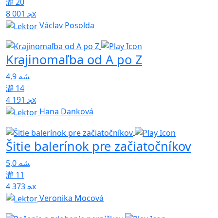
20
8 001x
Václav Posolda
Krajinomaľba od A po Z
4,9
14
4 191x
Hana Danková
Šitie balerínok pre začiatočníkov
5,0
11
4 373x
Veronika Mocová