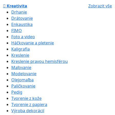
Kreativita
Zobrazit vše
Drhanie
Drátovanie
Enkaustika
FIMO
Foto a video
Háčkovanie a pletenie
Kaligrafia
Kreslenie
Kreslenie pravou hemisférou
Maľovanie
Modelovanie
Olejomaľba
Paličkovanie
Pedig
Tvorenie z kože
Tvorenie z papiera
Výroba dekorácií