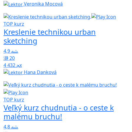
Veronika Mocová
TOP kurz
Kreslenie technikou urban
sketching
4,9
20
4 432x
Hana Danková
TOP kurz
Veľký kurz chudnutia - o ceste k
malému bruchu!
4,8