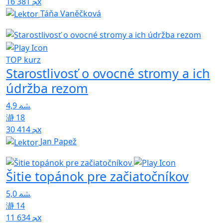
16 381x
Táňa Vaněčková
TOP kurz
Starostlivosť o ovocné stromy a ich
údržba rezom
4,9
18
30 414x
Jan Papež
Šitie topánok pre začiatočníkov
5,0
14
11 634x