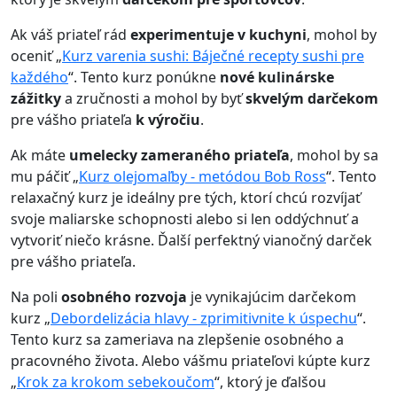
Ak váš priateľ rád
experimentuje v kuchyni
, mohol by
oceniť „
Kurz varenia sushi: Báječné recepty sushi pre
každého
“. Tento kurz ponúkne
nové kulinárske
zážitky
a zručnosti a mohol by byť
skvelým darčekom
pre vášho priateľa
k výročiu
.
Ak máte
umelecky zameraného priateľa
, mohol by sa
mu páčiť „
Kurz olejomaľby - metódou Bob Ross
“. Tento
relaxačný kurz je ideálny pre tých, ktorí chcú rozvíjať
svoje maliarske schopnosti alebo si len oddýchnuť a
vytvoriť niečo krásne. Ďalší perfektný vianočný darček
pre vášho priateľa.
Na poli
osobného rozvoja
je vynikajúcim darčekom
kurz „
Debordelizácia hlavy - zprimitivnite k úspechu
“.
Tento kurz sa zameriava na zlepšenie osobného a
pracovného života. Alebo vášmu priateľovi kúpte kurz
„
Krok za krokom sebekoučom
“, ktorý je ďalšou