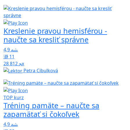
Kreslenie pravou hemisférou -
naučte sa kresliť správne
4,9
11
28 812x
Petra Cibulková
TOP kurz
Tréning pamäte – naučte sa
zapamätať si čokoľvek
4,9