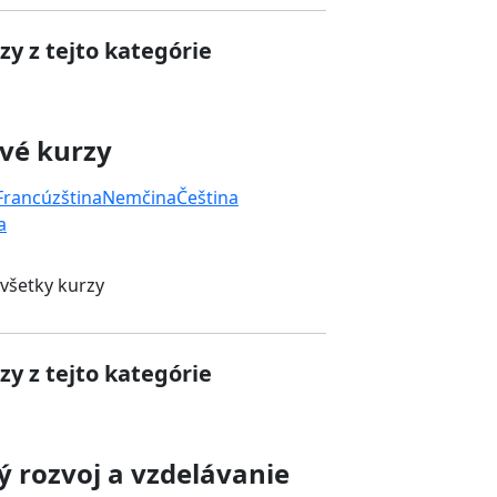
zy z tejto kategórie
vé kurzy
Francúzština
Nemčina
Čeština
a
 všetky kurzy
zy z tejto kategórie
 rozvoj a vzdelávanie