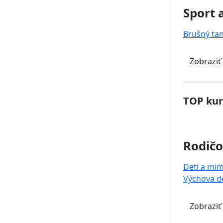
Sport 
Brušný ta
Zobraziť
TOP kur
Rodičo
Deti a mi
Výchova de
Zobraziť