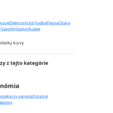
rkusie
Elektronická hudba
Flauta
Gitara
r
Saxofón
Spev
Ukulele
 všetky kurzy
zy z tejto kategórie
onómia
enia
Kurzy varenia
Ostatné
nápojov