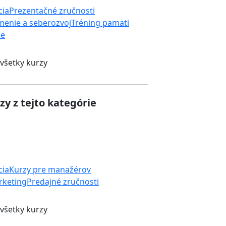
cia
Prezentačné zručnosti
enie a seberozvoj
Tréning pamäti
ie
 všetky kurzy
zy z tejto kategórie
cia
Kurzy pre manažérov
rketing
Predajné zručnosti
 všetky kurzy