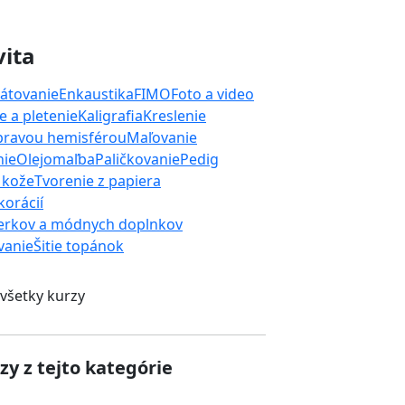
vita
átovanie
Enkaustika
FIMO
Foto a video
 a pletenie
Kaligrafia
Kreslenie
 pravou hemisférou
Maľovanie
nie
Olejomaľba
Paličkovanie
Pedig
 kože
Tvorenie z papiera
orácií
erkov a módnych doplnkov
ívanie
Šitie topánok
 všetky kurzy
zy z tejto kategórie