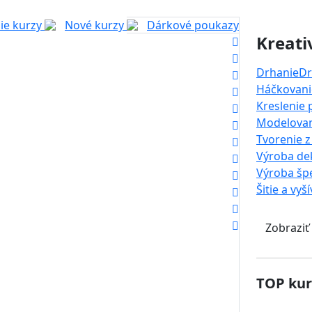
ie kurzy
Nové kurzy
Dárkové poukazy
Kreati
Drhanie
Dr
Háčkovanie
Kreslenie
Modelova
Tvorenie z
Výroba dek
Výroba šp
Šitie a vyš
Zobraziť
TOP kur