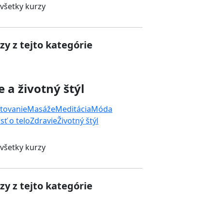
 všetky kurzy
zy z tejto kategórie
e a životný štýl
tovanie
Masáže
Meditácia
Móda
sť o telo
Zdravie
Životný štýl
 všetky kurzy
zy z tejto kategórie