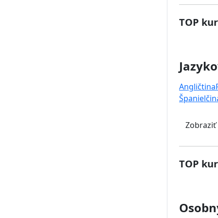
TOP kur
Jazyko
Angličtina
Španielčin
Zobraziť
TOP kur
Osobný