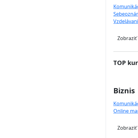
Komuniká
Sebeoznám
Vzdelávan
Zobraziť
TOP kur
Biznis
Komuniká
Online ma
Zobraziť