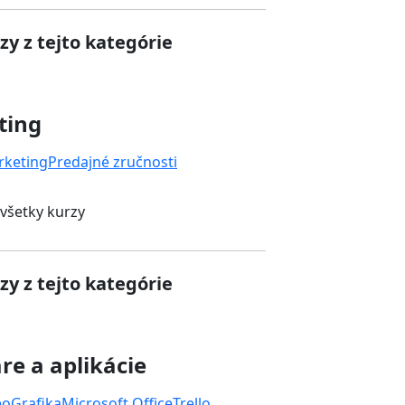
zy z tejto kategórie
ting
rketing
Predajné zručnosti
 všetky kurzy
zy z tejto kategórie
re a aplikácie
eo
Grafika
Microsoft Office
Trello