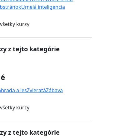
bstránok
Umelá inteligencia
 všetky kurzy
zy z tejto kategórie
né
áhrada a les
Zvieratá
Zábava
 všetky kurzy
zy z tejto kategórie