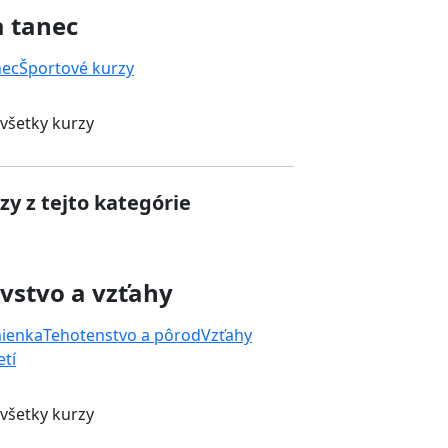
a tanec
nec
Športové kurzy
 všetky kurzy
zy z tejto kategórie
vstvo a vzťahy
mienka
Tehotenstvo a pôrod
Vzťahy
tí
 všetky kurzy