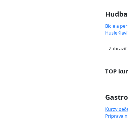
Hudba
Bicie a pe
Husle
Klaví
Zobraziť
TOP kur
Gastr
Kurzy peč
Príprava 