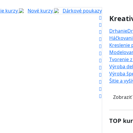
ie kurzy
Nové kurzy
Dárkové poukazy
Kreati
Drhanie
Dr
Háčkovanie
Kreslenie
Modelova
Tvorenie z
Výroba dek
Výroba šp
Šitie a vyš
Zobraziť
TOP kur