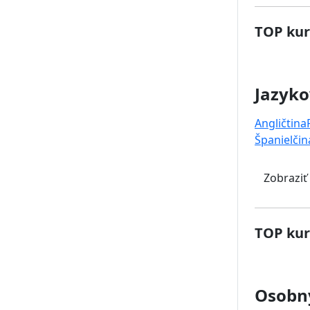
TOP kur
Jazyko
Angličtina
Španielčin
Zobraziť
TOP kur
Osobný