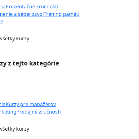
cia
Prezentačné zručnosti
enie a seberozvoj
Tréning pamäti
ie
 všetky kurzy
zy z tejto kategórie
cia
Kurzy pre manažérov
rketing
Predajné zručnosti
 všetky kurzy