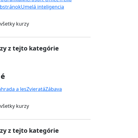
bstránok
Umelá inteligencia
 všetky kurzy
zy z tejto kategórie
né
áhrada a les
Zvieratá
Zábava
 všetky kurzy
zy z tejto kategórie