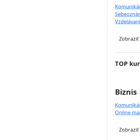
Komuniká
Sebeoznám
Vzdelávan
Zobraziť
TOP kur
Biznis
Komuniká
Online ma
Zobraziť