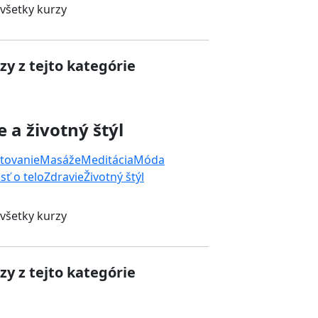
 všetky kurzy
zy z tejto kategórie
e a životný štýl
tovanie
Masáže
Meditácia
Móda
sť o telo
Zdravie
Životný štýl
 všetky kurzy
zy z tejto kategórie