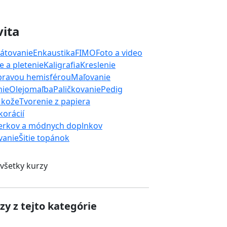
vita
átovanie
Enkaustika
FIMO
Foto a video
 a pletenie
Kaligrafia
Kreslenie
 pravou hemisférou
Maľovanie
nie
Olejomaľba
Paličkovanie
Pedig
 kože
Tvorenie z papiera
orácií
erkov a módnych doplnkov
ívanie
Šitie topánok
 všetky kurzy
zy z tejto kategórie