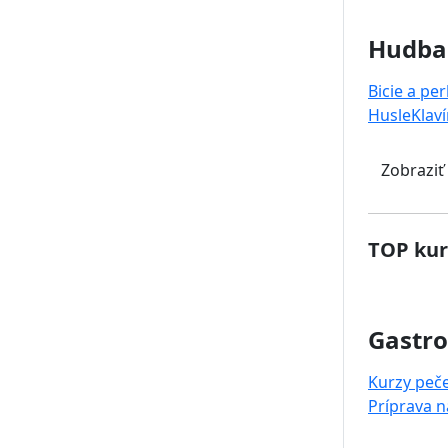
Hudba
Bicie a pe
Husle
Klaví
Zobraziť
TOP kur
Gastr
Kurzy peč
Príprava 