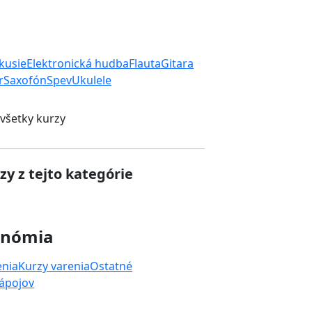
rkusie
Elektronická hudba
Flauta
Gitara
r
Saxofón
Spev
Ukulele
 všetky kurzy
zy z tejto kategórie
onómia
enia
Kurzy varenia
Ostatné
nápojov