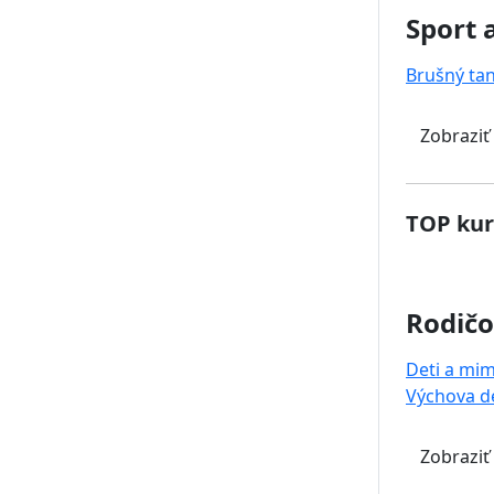
Sport 
Brušný ta
Zobraziť
TOP kur
Rodičo
Deti a mi
Výchova de
Zobraziť