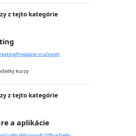
zy z tejto kategórie
ting
rketing
Predajné zručnosti
 všetky kurzy
zy z tejto kategórie
re a aplikácie
eo
Grafika
Microsoft Office
Trello