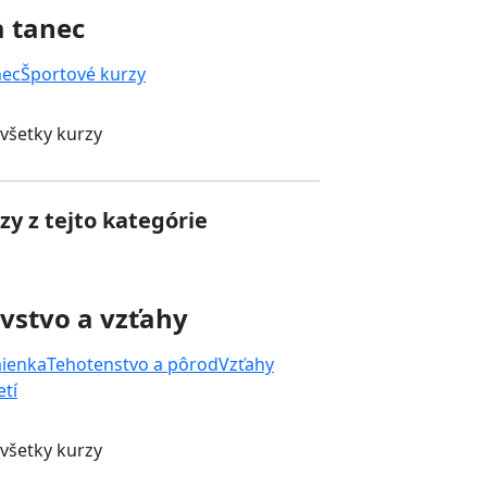
a tanec
nec
Športové kurzy
 všetky kurzy
zy z tejto kategórie
vstvo a vzťahy
mienka
Tehotenstvo a pôrod
Vzťahy
tí
 všetky kurzy