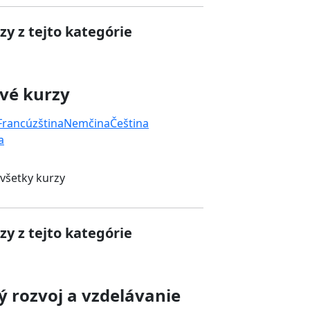
zy z tejto kategórie
vé kurzy
Francúzština
Nemčina
Čeština
a
 všetky kurzy
zy z tejto kategórie
 rozvoj a vzdelávanie