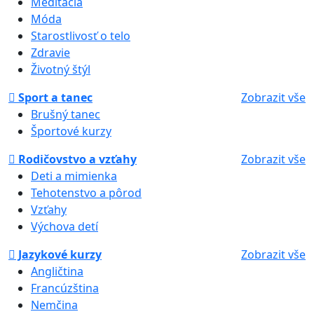
Meditácia
Móda
Starostlivosť o telo
Zdravie
Životný štýl
Sport a tanec
Zobrazit vše
Brušný tanec
Športové kurzy
Rodičovstvo a vzťahy
Zobrazit vše
Deti a mimienka
Tehotenstvo a pôrod
Vzťahy
Výchova detí
Jazykové kurzy
Zobrazit vše
Angličtina
Francúzština
Nemčina