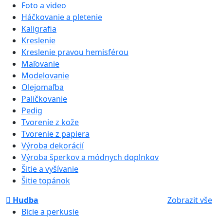
Foto a video
Háčkovanie a pletenie
Kaligrafia
Kreslenie
Kreslenie pravou hemisférou
Maľovanie
Modelovanie
Olejomaľba
Paličkovanie
Pedig
Tvorenie z kože
Tvorenie z papiera
Výroba dekorácií
Výroba šperkov a módnych doplnkov
Šitie a vyšívanie
Šitie topánok
Hudba
Zobrazit vše
Bicie a perkusie