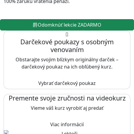
100% záruku vrátenia peňazí.
Odomknúť lekcie ZADARMO
Darčekové poukazy s osobným
venovaním
Obstarajte svojim blízkym originálny darček –
darčekový poukaz na ich obľúbený kurz.
Vybrať darčekový poukaz
Premente svoje zručnosti na videokurz
Vieme váš kurz vyrobiť aj predať
Viac informácií