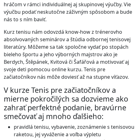
hráčom v rámci individuálnej aj skupinovej výučby. Vie
výučbu podať neskutočne záživným spôsobom a bude
nás to s ním baviť.
Kurz tenisu nám odovzdá know-how z trénerovho
absolvovaných seminárov a štúdia odbornej tenisovej
literatúry. Môžeme sa tak spoločne vydať po stopách
bieleho športu a jeho výborných majstrov ako je
Berdych, Štěpánek, Kvitová či Šafářová a motivovať aj
svoje deti pomocou online kurzu. Tenis pre
začiatočníkov nás môže doviesť až na stupne víťazov.
V kurze Tenis pre začiatočníkov a
mierne pokročilých sa dozvieme ako
zahrať perfektné podanie, bravúrne
smečovať aj mnoho ďalšieho:
pravidlá tenisu, vybavenie, zoznámenie s tenisovou
raketou, jej vyváženie a voľba výpletu