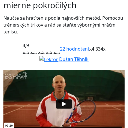
mierne pokročilých
Naučte sa hrať tenis podľa najnovších metód. Pomocou
trénerských trikov a rád sa staňte výbornými hráčmi
tenisu.
4,9
22
hodnotení
4 334x
Dušan Těhník