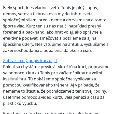
Biely šport dnes vládne svetu. Tenis je plný cupov,
gemov, setov a tiebreakov a my do tohto sveta
spoločnými silami prenikneme a dozvieme sa o tomto
športe viac. Kurz tenisu nás naučí napríklad presný
forehand a backhand, ako hrať volaj, ako správne a
efektívne podávať, smečovať a pozrieme sa aj na
špeciálne údery. Než vstúpime na antuku, vyskúšame si
zákernosť podania a odpálenia ďaleko za čiaru.
Zobraziť celý popis kurzu
Pokiaľ sa chystáme prvýkrát vkročiť na kurt, pripravíme
sa pomocou kurzu Tenis pre začiatočníkov na veľmi
kvalitnú hru. Tú dokážeme spoločne vypilovať za
pomocou kvalifikovaného trénera. Aj v prípade, že
nemáme to šťastie, že pochádzame z tenisovej rodiny,
ušetríme pomocou video kurzu veľa peňazí a času za
praktickú výučbu.
Kurz tenisu nás skvele pripraví na hru. Pochopíme