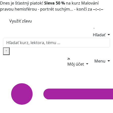
Dnes je šťastný piatok!
Sleva 50 %
na kurz Malování
pravou hemisférou - portrét suchým… - končí za
--:--:--
Využiť zľavu
Hľadať
Menu
Môj účet