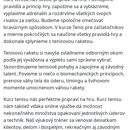
pravidlá a princíp hry, zapotíme sa a vybláznime,
vyplavíme adrenalín a rozdrvíme všetkých svojich
rivalov za sieťou. Budeme spoločne smečovať
bravúrnym spôsobom. V kurze Tenis pre začiatočníkov
a mierne pokročilých sa naučíme všetky pravidlá hry a
dokonale splynieme s tenisovou raketou.
Tenisovú raketu si navyše zvládneme odborným okom
podľa jej vyváženia a výpletu sami správne vybrať.
Skoordinujeme tenisové pohyby a zapojíme aj závodný
talent. Povieme si niečo o biomechanických princípoch,
prenose váhy tela do úderu, timingu a švihovom
momente umocnenom váhou rakety.
Kurz tenisu nás perfektne pripraví na hru. Kurz tenisu
nám taktiež vďaka online výučbe dá možnosť
nekonečného množstva opakovaní jednotlivých úderov
a techník. Náš výukový tréner sa venoval desiatkam
klientov, deťom i dospelým, rekreačným aj závodným