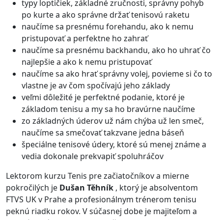
typy loptičiek, základné zručnosti, správny pohyb
po kurte a ako správne držať tenisovú raketu
naučíme sa presnému forehandu, ako k nemu
pristupovať a perfektne ho zahrať
naučíme sa presnému backhandu, ako ho uhrať čo
najlepšie a ako k nemu pristupovať
naučíme sa ako hrať správny volej, povieme si čo to
vlastne je av čom spočívajú jeho základy
veľmi dôležité je perfektné podanie, ktoré je
základom tenisu a my sa ho bravúrne naučíme
zo základných úderov už nám chýba už len smeč,
naučíme sa smečovať takzvane jedna báseň
špeciálne tenisové údery, ktoré sú menej známe a
vedia dokonale prekvapiť spoluhráčov
Lektorom kurzu Tenis pre začiatočníkov a mierne
pokročilých je
Dušan Těhník
, ktorý je absolventom
FTVS UK v Prahe a profesionálnym trénerom tenisu
peknú riadku rokov. V súčasnej dobe je majiteľom a