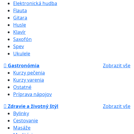
Elektronická hudba
Flauta
Gitara
Husle
Klavír
Saxofón
Spev
Ukulele
Gastronómia
Zobrazit vše
Kurzy pečenia
Kurzy varenia
Ostatné
Príprava nápojov
Zdravie a životný štýl
Zobrazit vše
Bylinky
Cestovanie
Masáže