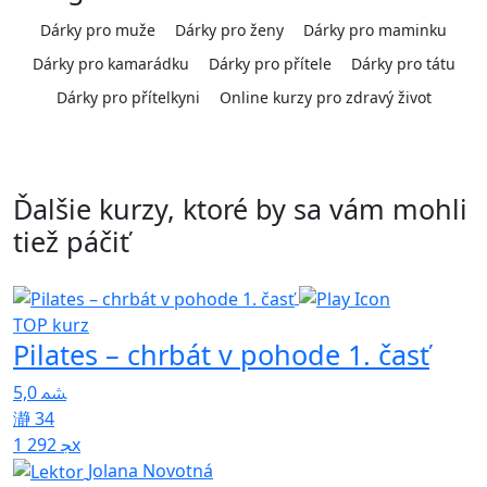
Dárky pro muže
Dárky pro ženy
Dárky pro maminku
Dárky pro kamarádku
Dárky pro přítele
Dárky pro tátu
Dárky pro přítelkyni
Online kurzy pro zdravý život
Ďalšie kurzy, ktoré by sa vám mohli
tiež páčiť
TOP kurz
Pilates – chrbát v pohode 1. časť
T
T
5,0
p
34
1 292x
4
Jolana Novotná