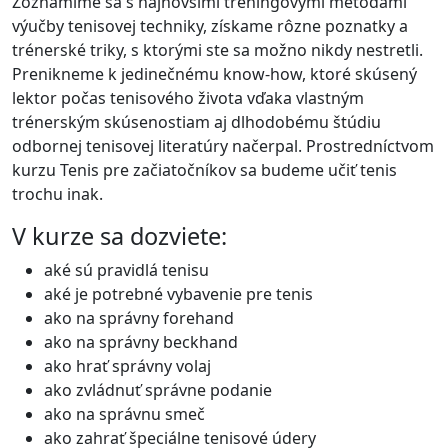
Zoznámime sa s najnovšími tréningovými metódami
výučby tenisovej techniky, získame rôzne poznatky a
trénerské triky, s ktorými ste sa možno nikdy nestretli.
Prenikneme k jedinečnému know-how, ktoré skúsený
lektor počas tenisového života vďaka vlastným
trénerským skúsenostiam aj dlhodobému štúdiu
odbornej tenisovej literatúry načerpal. Prostredníctvom
kurzu Tenis pre začiatočníkov sa budeme učiť tenis
trochu inak.
V kurze sa dozviete:
aké sú pravidlá tenisu
aké je potrebné vybavenie pre tenis
ako na správny forehand
ako na správny beckhand
ako hrať správny volaj
ako zvládnuť správne podanie
ako na správnu smeč
ako zahrať špeciálne tenisové údery