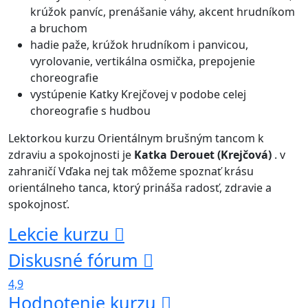
krúžok panvíc, prenášanie váhy, akcent hrudníkom
a bruchom
hadie paže, krúžok hrudníkom i panvicou,
vyrolovanie, vertikálna osmička, prepojenie
choreografie
vystúpenie Katky Krejčovej v podobe celej
choreografie s hudbou
Lektorkou kurzu Orientálnym brušným tancom k
zdraviu a spokojnosti je
Katka Derouet (Krejčová)
. v
zahraničí Vďaka nej tak môžeme spoznať krásu
orientálneho tanca, ktorý prináša radosť, zdravie a
spokojnosť.
Lekcie kurzu
Diskusné fórum
4,9
Hodnotenie kurzu