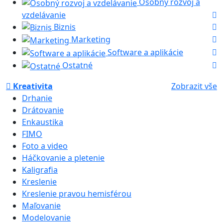
Osobný rozvoj a
vzdelávanie
Biznis
Marketing
Software a aplikácie
Ostatné
Kreativita
Zobrazit vše
Drhanie
Drátovanie
Enkaustika
FIMO
Foto a video
Háčkovanie a pletenie
Kaligrafia
Kreslenie
Kreslenie pravou hemisférou
Maľovanie
Modelovanie