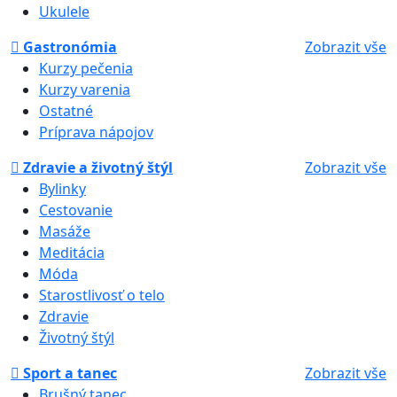
Ukulele
Gastronómia
Zobrazit vše
Kurzy pečenia
Kurzy varenia
Ostatné
Príprava nápojov
Zdravie a životný štýl
Zobrazit vše
Bylinky
Cestovanie
Masáže
Meditácia
Móda
Starostlivosť o telo
Zdravie
Životný štýl
Sport a tanec
Zobrazit vše
Brušný tanec