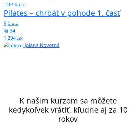
TOP kurz
Pilates – chrbát v pohode 1. časť
T
T
5,0
p
34
1 294x
4
Jolana Novotná
K našim kurzom sa môžete
kedykoľvek vrátiť, kľudne aj za 10
rokov