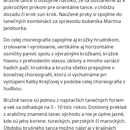
Brušné tance si osvojíme natoľko, že sa dostaneme až k
pokročilým prvkom pre orientálne tance. v chôdzu
dozadu či krok sun krok. Naučené prvky si spojíme do
tanečných kombinácií za sprievodu bubeníka Martina
Jandourka.
Do celej choreografie zapojíme aj krúžky hrudníkom,
zrolovanie i vyrolovanie, vertikálne aj horizontálne
osmičky panvíc spolu s vývratnými krúžkami, krúžok
hlavou s prehodením vlasov, úklony a mnoho variácií
hadích paží. hrudníka a brucha všetko prepojíme v
konečnej choreografii, ktorú si vychutnáme pri
vystúpení Katky Krejčovej v podobe celej choreografie s
hudbou.
Brušné tance sú jednou z najstarších tanečných foriem
a vek sa odhaduje na 5 - 10 tisíc rokov. Doslovný preklad
z arabčiny znamená tanec východu a nie je úplne jasné,
kde sú jeho korene. tureckých, perzských či marockých.
Obdobu brušného tanca možno nájsť aj v krajinách