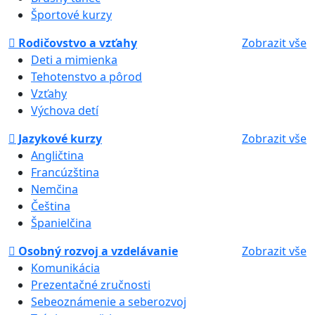
Športové kurzy
Rodičovstvo a vzťahy
Zobrazit vše
Deti a mimienka
Tehotenstvo a pôrod
Vzťahy
Výchova detí
Jazykové kurzy
Zobrazit vše
Angličtina
Francúzština
Nemčina
Čeština
Španielčina
Osobný rozvoj a vzdelávanie
Zobrazit vše
Komunikácia
Prezentačné zručnosti
Sebeoznámenie a seberozvoj