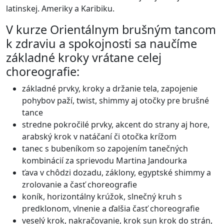
latinskej. Ameriky a Karibiku.
V kurze Orientálnym brušným tancom
k zdraviu a spokojnosti sa naučíme
základné kroky vrátane celej
choreografie:
základné prvky, kroky a držanie tela, zapojenie
pohybov paží, twist, shimmy aj otočky pre brušné
tance
stredne pokročilé prvky, akcent do strany aj hore,
arabský krok v natáčaní či otočka krížom
tanec s bubeníkom so zapojením tanečných
kombinácií za sprievodu Martina Jandourka
ťava v chôdzi dozadu, záklony, egyptské shimmy a
zrolovanie a časť choreografie
koník, horizontálny krúžok, slnečný kruh s
predklonom, vlnenie a ďalšia časť choreografie
veselý krok, nakračovanie, krok sun krok do strán,