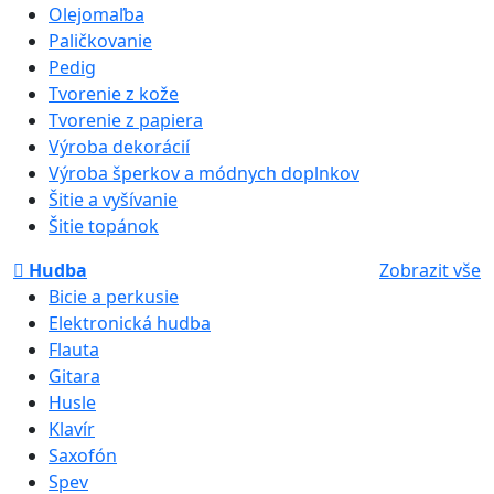
Olejomaľba
Paličkovanie
Pedig
Tvorenie z kože
Tvorenie z papiera
Výroba dekorácií
Výroba šperkov a módnych doplnkov
Šitie a vyšívanie
Šitie topánok
Hudba
Zobrazit vše
Bicie a perkusie
Elektronická hudba
Flauta
Gitara
Husle
Klavír
Saxofón
Spev