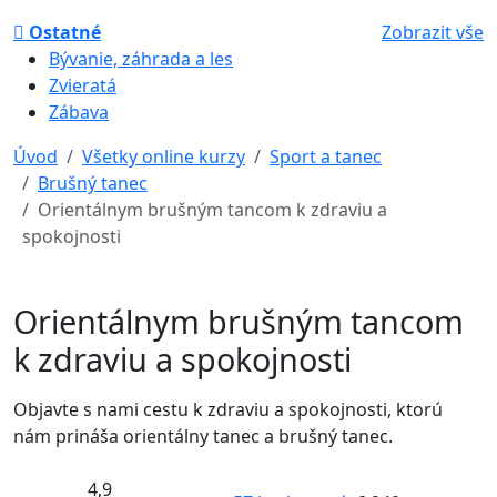
Ostatné
Zobrazit vše
Bývanie, záhrada a les
Zvieratá
Zábava
Úvod
Všetky online kurzy
Sport a tanec
Brušný tanec
Orientálnym brušným tancom k zdraviu a
spokojnosti
Orientálnym brušným tancom
k zdraviu a spokojnosti
Objavte s nami cestu k zdraviu a spokojnosti, ktorú
nám prináša orientálny tanec a brušný tanec.
4,9