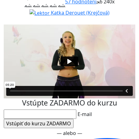
57
hodnotení
6 240x
Katka Derouet (Krejčová)
Vstúpte ZADARMO do kurzu
E-mail
— alebo —