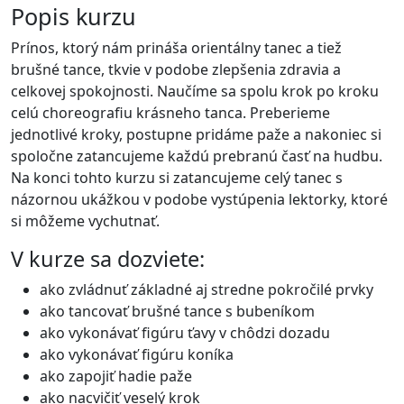
Popis kurzu
Prínos, ktorý nám prináša orientálny tanec a tiež
brušné tance, tkvie v podobe zlepšenia zdravia a
celkovej spokojnosti. Naučíme sa spolu krok po kroku
celú choreografiu krásneho tanca. Preberieme
jednotlivé kroky, postupne pridáme paže a nakoniec si
spoločne zatancujeme každú prebranú časť na hudbu.
Na konci tohto kurzu si zatancujeme celý tanec s
názornou ukážkou v podobe vystúpenia lektorky, ktoré
si môžeme vychutnať.
V kurze sa dozviete:
ako zvládnuť základné aj stredne pokročilé prvky
ako tancovať brušné tance s bubeníkom
ako vykonávať figúru ťavy v chôdzi dozadu
ako vykonávať figúru koníka
ako zapojiť hadie paže
ako nacvičiť veselý krok