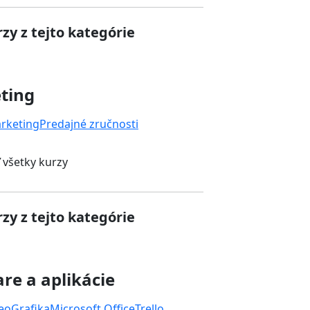
zy z tejto kategórie
ting
rketing
Predajné zručnosti
 všetky kurzy
zy z tejto kategórie
re a aplikácie
deo
Grafika
Microsoft Office
Trello