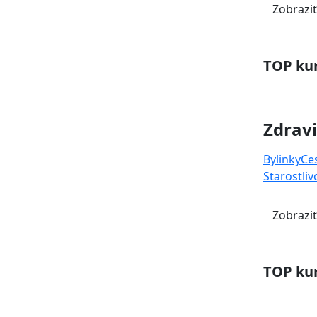
Zobraziť
TOP kur
Zdravi
Bylinky
Ce
Starostliv
Zobraziť
TOP kur