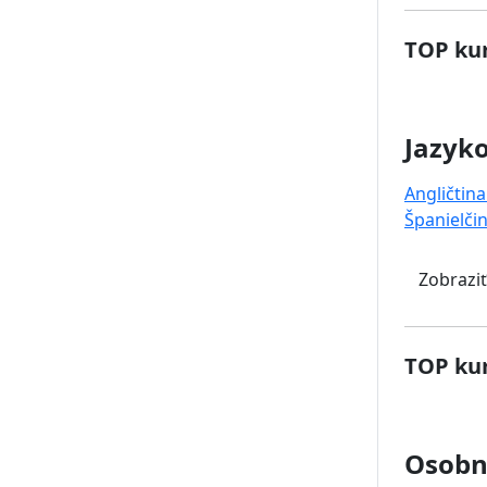
TOP kur
Jazyk
Angličtina
Španielči
Zobraziť
TOP kur
Osobný