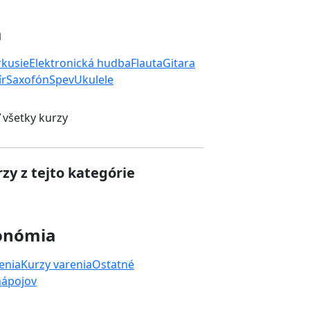
a
rkusie
Elektronická hudba
Flauta
Gitara
ír
Saxofón
Spev
Ukulele
 všetky kurzy
zy z tejto kategórie
onómia
enia
Kurzy varenia
Ostatné
nápojov