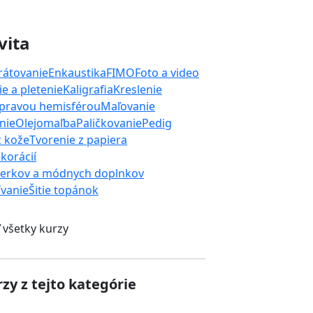
vita
rátovanie
Enkaustika
FIMO
Foto a video
e a pletenie
Kaligrafia
Kreslenie
 pravou hemisférou
Maľovanie
nie
Olejomaľba
Paličkovanie
Pedig
z kože
Tvorenie z papiera
korácií
perkov a módnych doplnkov
ívanie
Šitie topánok
 všetky kurzy
zy z tejto kategórie