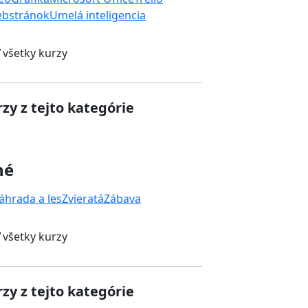
ebstránok
Umelá inteligencia
 všetky kurzy
zy z tejto kategórie
né
áhrada a les
Zvieratá
Zábava
 všetky kurzy
zy z tejto kategórie