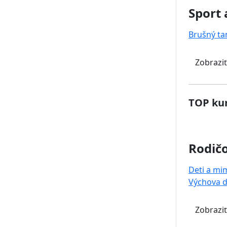
Sport 
Brušný ta
Zobraziť
TOP kur
Rodičo
Deti a mi
Výchova d
Zobraziť