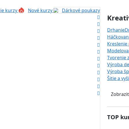
ie kurzy
Nové kurzy
Dárkové poukazy
Kreati
Drhanie
D
Háčkovani
Kreslenie
Modelova
Tvorenie 
Výroba de
Výroba š
Šitie a vyš
Zobraziť
TOP kur