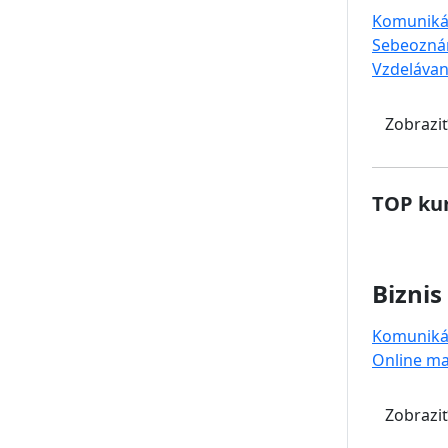
Komuniká
Sebeozná
Vzdelávan
Zobraziť
TOP kur
Biznis
Komuniká
Online ma
Zobraziť