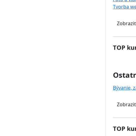
Tvorba w
Zobraziť
TOP kur
Ostat
Bývanie, z
Zobraziť
TOP kur