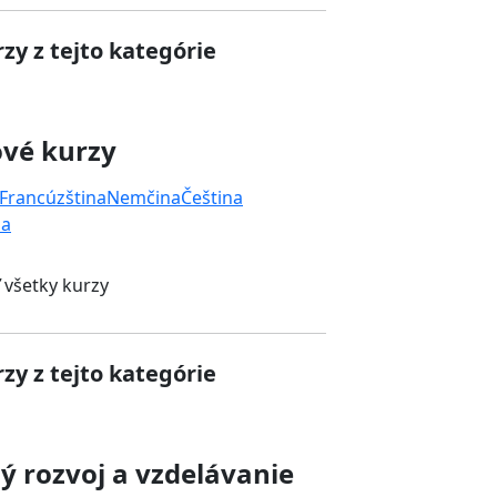
zy z tejto kategórie
ové kurzy
Francúzština
Nemčina
Čeština
na
 všetky kurzy
zy z tejto kategórie
 rozvoj a vzdelávanie