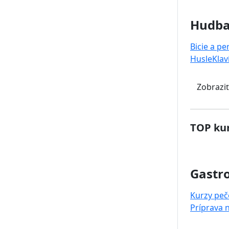
Hudb
Bicie a pe
Husle
Klav
Zobraziť
TOP kur
Gastr
Kurzy peč
Príprava 