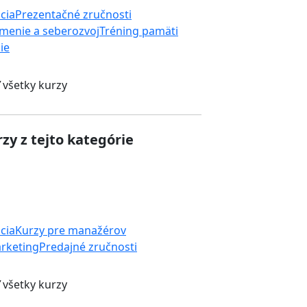
cia
Prezentačné zručnosti
menie a seberozvoj
Tréning pamäti
ie
 všetky kurzy
zy z tejto kategórie
cia
Kurzy pre manažérov
rketing
Predajné zručnosti
 všetky kurzy