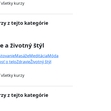
 všetky kurzy
zy z tejto kategórie
e a životný štýl
stovanie
Masáže
Meditácia
Móda
osť o telo
Zdravie
Životný štýl
 všetky kurzy
zy z tejto kategórie