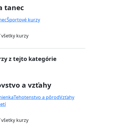
a tanec
nec
Športové kurzy
 všetky kurzy
zy z tejto kategórie
vstvo a vzťahy
mienka
Tehotenstvo a pôrod
Vzťahy
etí
 všetky kurzy