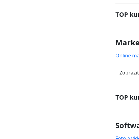
TOP kur
Marke
Online ma
Zobraziť
TOP kur
Softwa
Foto a vi