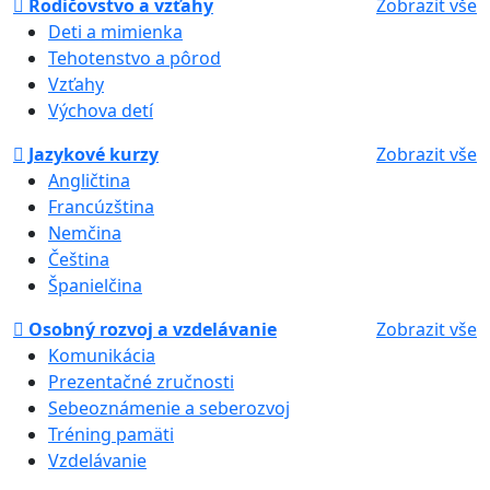
Rodičovstvo a vzťahy
Zobrazit vše
Deti a mimienka
Tehotenstvo a pôrod
Vzťahy
Výchova detí
Jazykové kurzy
Zobrazit vše
Angličtina
Francúzština
Nemčina
Čeština
Španielčina
Osobný rozvoj a vzdelávanie
Zobrazit vše
Komunikácia
Prezentačné zručnosti
Sebeoznámenie a seberozvoj
Tréning pamäti
Vzdelávanie