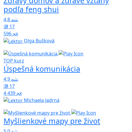
Zdravý domov a zdravé vzťahy
podľa feng shui
4,8
17
596x
Olga Bušková
TOP kurz
Úspešná komunikácia
4,9
17
4 439x
Michaela Jadrná
Myšlienkové mapy pre život
5,0