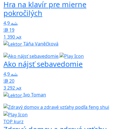
Hra na klavír pre mierne
pokročilých
4,9
19
1 390x
Táňa Vaněčková
Ako nájsť sebavedomie
4,9
20
3 292x
Ivo Toman
TOP kurz