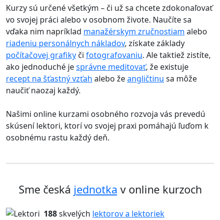
Kurzy sú určené všetkým – či už sa chcete zdokonaľovať
vo svojej práci alebo v osobnom živote. Naučíte sa
vďaka nim napríklad
manažérskym zručnostiam
alebo
riadeniu personálnych nákladov
, získate základy
počítačovej grafiky
či
fotografovaniu
. Ale taktiež zistíte,
ako jednoduché je
správne meditovať
, že existuje
recept na šťastný vzťah
alebo že
angličtinu
sa môže
naučiť naozaj každý.
Našimi online kurzami osobného rozvoja vás prevedú
skúsení lektori, ktorí vo svojej praxi pomáhajú ľuďom k
osobnému rastu každý deň.
Sme česká
jednotka
v online kurzoch
188
skvelých
lektorov a lektoriek