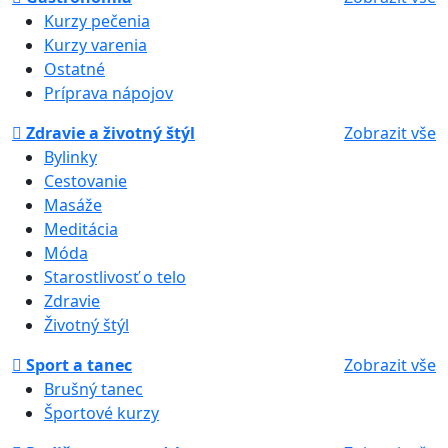
Kurzy pečenia
Kurzy varenia
Ostatné
Príprava nápojov
Zdravie a životný štýl
Zobrazit vše
Bylinky
Cestovanie
Masáže
Meditácia
Móda
Starostlivosť o telo
Zdravie
Životný štýl
Sport a tanec
Zobrazit vše
Brušný tanec
Športové kurzy