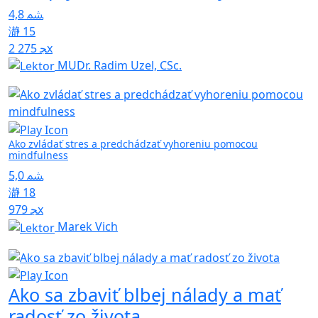
4,8
15
2 275x
MUDr. Radim Uzel, CSc.
Ako zvládať stres a predchádzať vyhoreniu pomocou
mindfulness
5,0
18
979x
Marek Vich
Ako sa zbaviť blbej nálady a mať
radosť zo života