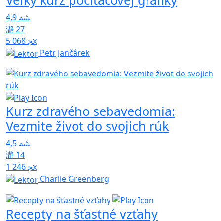
4,9
27
5 068x
Petr Jančárek
Kurz zdravého sebavedomia:
Vezmite život do svojich rúk
4,5
14
1 246x
Charlie Greenberg
Recepty na šťastné vzťahy