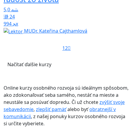
5,0
24
994x
MUDr. Kateřina Cajthamlová
1
2
Načítať ďalšie kurzy
Online kurzy osobného rozvoja sú ideálnym spôsobom,
ako zdokonaľovať seba samého, nestáť na mieste a
neustále sa posúvať dopredu. Či už chcete
zvýšiť svoje
sebavedomie
,
zlepšiť pamäť
alebo byť
obratnejší v
komunikácii
, z našej ponuky kurzov osobného rozvoja
si určite vyberiete.