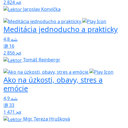
2 824x
Jaroslav Konvička
Meditácia jednoducho a prakticky
4,8
16
2 856x
Tomáš Reinbergr
Ako na úzkosti, obavy, stres a
emócie
4,9
33
1 471x
Mgr. Tereza Hrušková