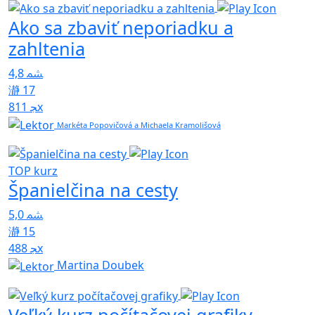
Ako sa zbaviť neporiadku a
zahltenia
4,8
17
811x
Markéta Popovičová a Michaela Kramolišová
TOP kurz
Španielčina na cesty
5,0
15
488x
Martina Doubek
Veľký kurz počítačovej grafiky