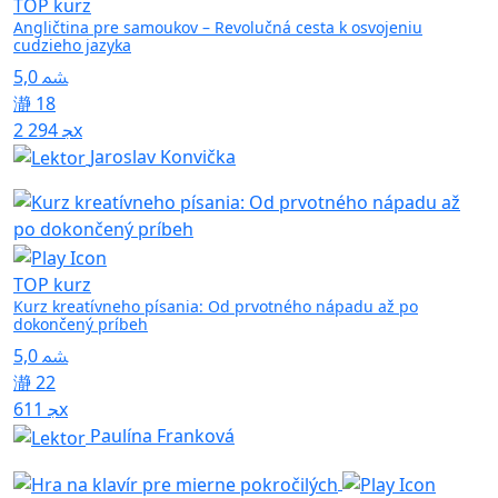
TOP kurz
Angličtina pre samoukov – Revolučná cesta k osvojeniu
cudzieho jazyka
5,0
18
2 294x
Jaroslav Konvička
TOP kurz
Kurz kreatívneho písania: Od prvotného nápadu až po
dokončený príbeh
5,0
22
611x
Paulína Franková