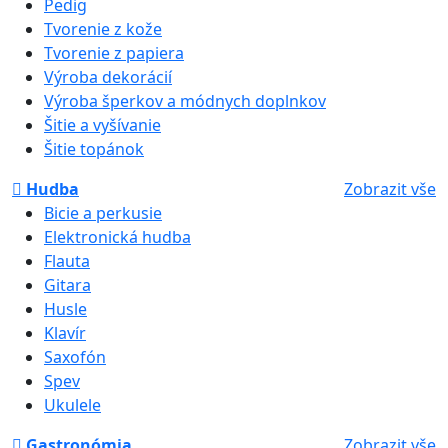
Pedig
Tvorenie z kože
Tvorenie z papiera
Výroba dekorácií
Výroba šperkov a módnych doplnkov
Šitie a vyšívanie
Šitie topánok
Hudba
Zobrazit vše
Bicie a perkusie
Elektronická hudba
Flauta
Gitara
Husle
Klavír
Saxofón
Spev
Ukulele
Gastronómia
Zobrazit vše