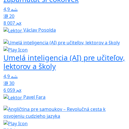
4,9
20
8 007x
Václav Posolda
Umelá inteligencia (AI) pre učiteľov,
lektorov a školy
4,9
30
6 059x
Pavel Fara