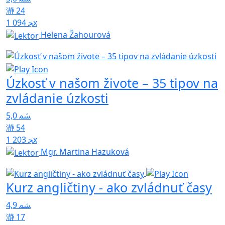
24
1 094x
Helena Žahourová
Úzkosť v našom živote – 35 tipov na
zvládanie úzkosti
5,0
54
1 203x
Mgr. Martina Hazuková
Kurz angličtiny - ako zvládnuť časy
4,9
17