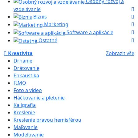
Osobný rozvoj a
vzdelávanie
Biznis
Marketing
Software a aplikácie
Ostatné
Kreativita
Zobrazit vše
Drhanie
Drátovanie
Enkaustika
FIMO
Foto a video
Háčkovanie a pletenie
Kaligrafia
Kreslenie
Kreslenie pravou hemisférou
Maľovanie
Modelovanie