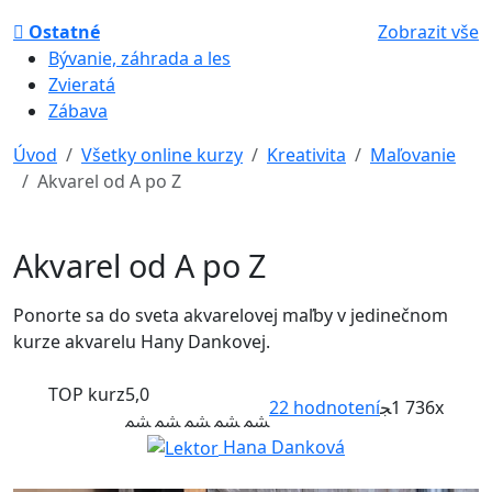
Ostatné
Zobrazit vše
Bývanie, záhrada a les
Zvieratá
Zábava
Úvod
Všetky online kurzy
Kreativita
Maľovanie
Akvarel od A po Z
Akvarel od A po Z
Ponorte sa do sveta akvarelovej maľby v jedinečnom
kurze akvarelu Hany Dankovej.
TOP kurz
5,0
22
hodnotení
1 736x
Hana Danková