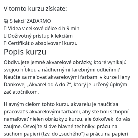
V tomto kurzu získate:
5 lekcií ZADARMO
Videa v celkové délce 4 h 9 min
Doživotný prístup k lekciám
Certifikát o absolvovaní kurzu
Popis kurzu
Obdivujete jemné akvarelové obrázky, ktoré vynikajú
svojou hĺbkou a nádhernými farebnými odtieňmi?
Naučte sa maľovať akvarelovými farbami v kurze Hany
Dankovej „Akvarel od A do Z“, ktorý je určený úplným
začiatočníkom.
Hlavným cieľom tohto kurzu akvarelu je naučiť sa
pracovať s akvarelovými farbami, aby ste boli schopní
namaľovať nielen obrázky z kurzu, ale čokoľvek, čo vás
zaujme. Osvojíte si dve hlavné techniky: prácu na
suchom papieri (tzv. do „suchého“) a prácu na papieri