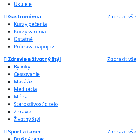
Ukulele
Gastronómia
Zobrazit vše
Kurzy pečenia
Kurzy varenia
Ostatné
Príprava nápojov
Zdravie a životný štýl
Zobrazit vše
Bylinky
Cestovanie
Masáže
Meditácia
Móda
Starostlivosť o telo
Zdravie
Životný štýl
Sport a tanec
Zobrazit vše
Brušný tanec