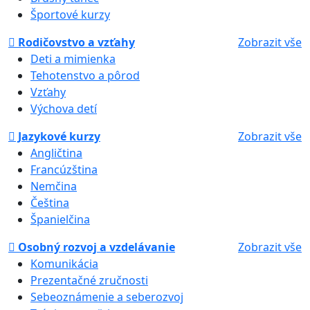
Športové kurzy
Rodičovstvo a vzťahy
Zobrazit vše
Deti a mimienka
Tehotenstvo a pôrod
Vzťahy
Výchova detí
Jazykové kurzy
Zobrazit vše
Angličtina
Francúzština
Nemčina
Čeština
Španielčina
Osobný rozvoj a vzdelávanie
Zobrazit vše
Komunikácia
Prezentačné zručnosti
Sebeoznámenie a seberozvoj