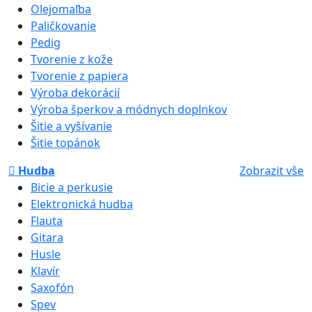
Olejomaľba
Paličkovanie
Pedig
Tvorenie z kože
Tvorenie z papiera
Výroba dekorácií
Výroba šperkov a módnych doplnkov
Šitie a vyšívanie
Šitie topánok
Hudba
Zobrazit vše
Bicie a perkusie
Elektronická hudba
Flauta
Gitara
Husle
Klavír
Saxofón
Spev