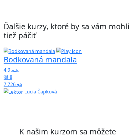
Ďalšie kurzy, ktoré by sa vám mohli
tiež páčiť
Bodkovaná mandala
4,9
K
P
8
7 726x
5
Lucia Čapková
K našim kurzom sa môžete