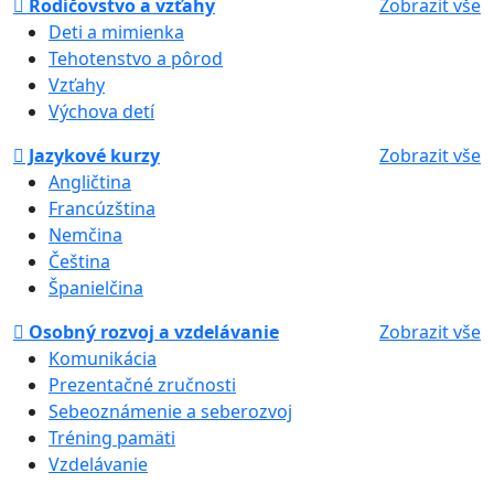
Rodičovstvo a vzťahy
Zobrazit vše
Deti a mimienka
Tehotenstvo a pôrod
Vzťahy
Výchova detí
Jazykové kurzy
Zobrazit vše
Angličtina
Francúzština
Nemčina
Čeština
Španielčina
Osobný rozvoj a vzdelávanie
Zobrazit vše
Komunikácia
Prezentačné zručnosti
Sebeoznámenie a seberozvoj
Tréning pamäti
Vzdelávanie