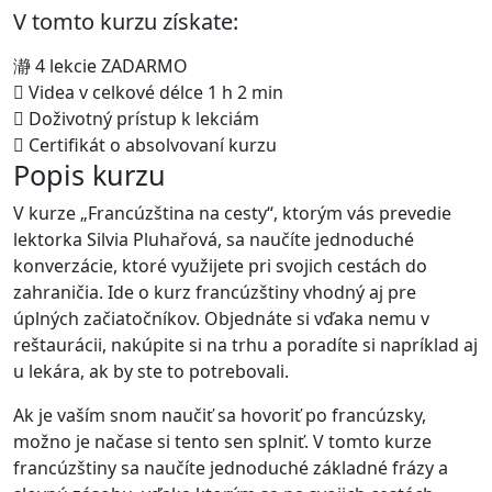
V tomto kurzu získate:
4 lekcie ZADARMO
Videa v celkové délce 1 h 2 min
Doživotný prístup k lekciám
Certifikát o absolvovaní kurzu
Popis kurzu
V kurze „Francúzština na cesty“, ktorým vás prevedie
lektorka Silvia Pluhařová, sa naučíte jednoduché
konverzácie, ktoré využijete pri svojich cestách do
zahraničia. Ide o kurz francúzštiny vhodný aj pre
úplných začiatočníkov. Objednáte si vďaka nemu v
reštaurácii, nakúpite si na trhu a poradíte si napríklad aj
u lekára, ak by ste to potrebovali.
Ak je vaším snom naučiť sa hovoriť po francúzsky,
možno je načase si tento sen splniť. V tomto kurze
francúzštiny sa naučíte jednoduché základné frázy a