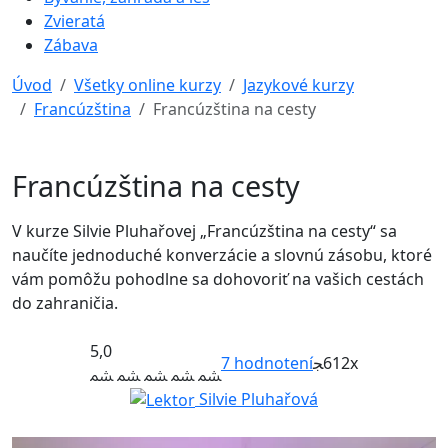
Zvieratá
Zábava
Úvod
Všetky online kurzy
Jazykové kurzy
Francúzština
Francúzština na cesty
Francúzština na cesty
V kurze Silvie Pluhařovej „Francúzština na cesty“ sa
naučíte jednoduché konverzácie a slovnú zásobu, ktoré
vám pomôžu pohodlne sa dohovoriť na vašich cestách
do zahraničia.
5,0
7
hodnotení
612x
Silvie Pluhařová