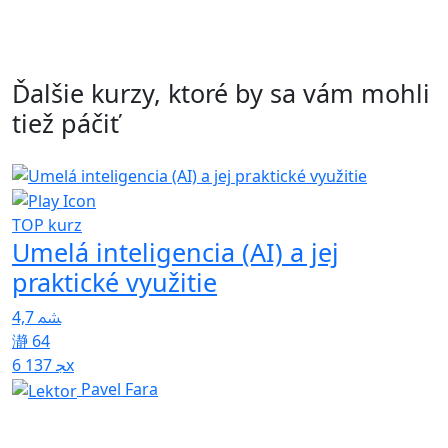
Ďalšie kurzy, ktoré by sa vám mohli
tiež páčiť
TOP kurz
Umelá inteligencia (AI) a jej
T
K
praktické využitie
d
5
4,7
64
6 137x
Pavel Fara