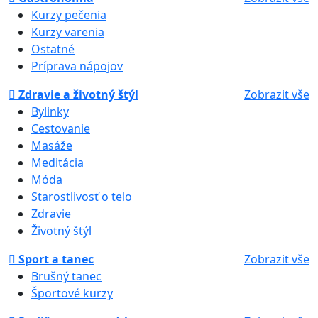
Kurzy pečenia
Kurzy varenia
Ostatné
Príprava nápojov
Zdravie a životný štýl
Zobrazit vše
Bylinky
Cestovanie
Masáže
Meditácia
Móda
Starostlivosť o telo
Zdravie
Životný štýl
Sport a tanec
Zobrazit vše
Brušný tanec
Športové kurzy