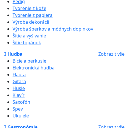
Pedig
Tvorenie z kože
Tvorenie z papiera
Výroba dekorácií
Výroba šperkov a módnych doplnkov
Šitie a vyšívanie
Šitie topánok
Hudba
Zobrazit vše
Bicie a perkusie
Elektronická hudba
Flauta
Gitara
Husle
Klavír
Saxofón
Spev
Ukulele
Gastronómia
Zobrazit vše