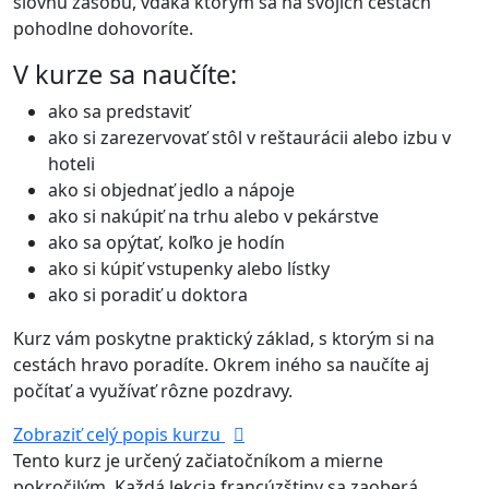
slovnú zásobu, vďaka ktorým sa na svojich cestách
pohodlne dohovoríte.
V kurze sa naučíte:
ako sa predstaviť
ako si zarezervovať stôl v reštaurácii alebo izbu v
hoteli
ako si objednať jedlo a nápoje
ako si nakúpiť na trhu alebo v pekárstve
ako sa opýtať, koľko je hodín
ako si kúpiť vstupenky alebo lístky
ako si poradiť u doktora
Kurz vám poskytne praktický základ, s ktorým si na
cestách hravo poradíte. Okrem iného sa naučíte aj
počítať a využívať rôzne pozdravy.
Zobraziť celý popis kurzu
Tento kurz je určený začiatočníkom a mierne
pokročilým. Každá lekcia francúzštiny sa zaoberá