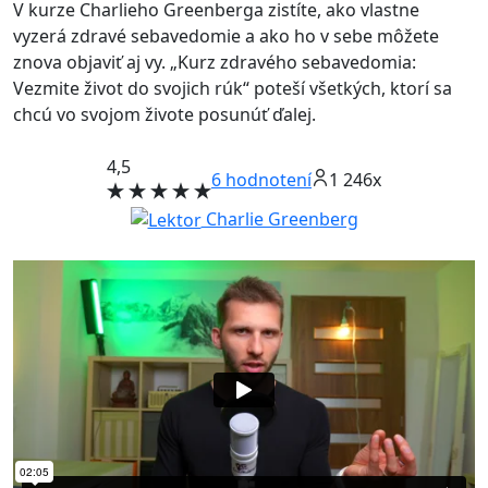
V kurze Charlieho Greenberga zistíte, ako vlastne
vyzerá zdravé sebavedomie a ako ho v sebe môžete
znova objaviť aj vy. „Kurz zdravého sebavedomia:
Vezmite život do svojich rúk“ poteší všetkých, ktorí sa
chcú vo svojom živote posunúť ďalej.
4,5
6
hodnotení
1 246x
Charlie Greenberg