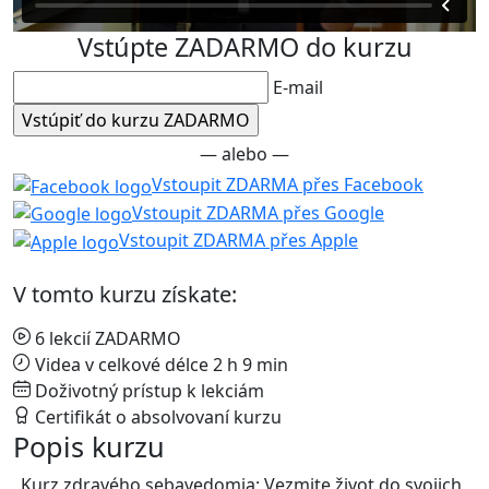
Vstúpte ZADARMO do kurzu
E-mail
— alebo —
Vstoupit ZDARMA přes Facebook
Vstoupit ZDARMA přes Google
Vstoupit ZDARMA přes Apple
V tomto kurzu získate:
6 lekcií ZADARMO
Videa v celkové délce 2 h 9 min
Doživotný prístup k lekciám
Certifikát o absolvovaní kurzu
Popis kurzu
„Kurz zdravého sebavedomia: Vezmite život do svojich