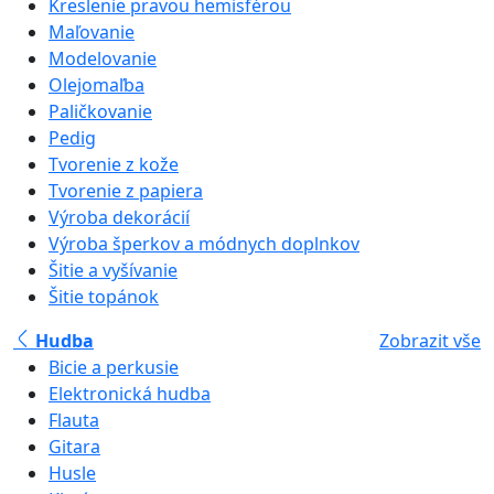
Kreslenie pravou hemisférou
Maľovanie
Modelovanie
Olejomaľba
Paličkovanie
Pedig
Tvorenie z kože
Tvorenie z papiera
Výroba dekorácií
Výroba šperkov a módnych doplnkov
Šitie a vyšívanie
Šitie topánok
Hudba
Zobrazit vše
Bicie a perkusie
Elektronická hudba
Flauta
Gitara
Husle