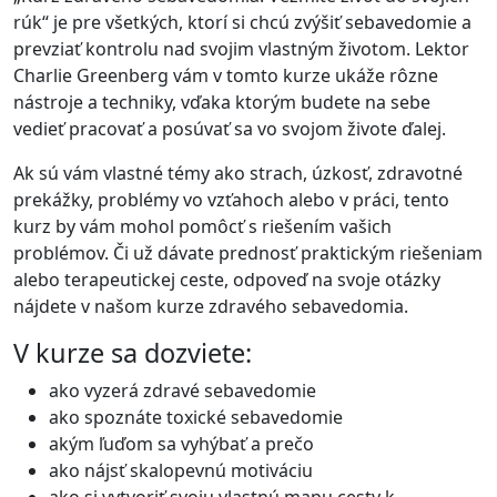
rúk“ je pre všetkých, ktorí si chcú zvýšiť sebavedomie a
prevziať kontrolu nad svojim vlastným životom. Lektor
Charlie Greenberg vám v tomto kurze ukáže rôzne
nástroje a techniky, vďaka ktorým budete na sebe
vedieť pracovať a posúvať sa vo svojom živote ďalej.
Ak sú vám vlastné témy ako strach, úzkosť, zdravotné
prekážky, problémy vo vzťahoch alebo v práci, tento
kurz by vám mohol pomôcť s riešením vašich
problémov. Či už dávate prednosť praktickým riešeniam
alebo terapeutickej ceste, odpoveď na svoje otázky
nájdete v našom kurze zdravého sebavedomia.
V kurze sa dozviete:
ako vyzerá zdravé sebavedomie
ako spoznáte toxické sebavedomie
akým ľuďom sa vyhýbať a prečo
ako nájsť skalopevnú motiváciu