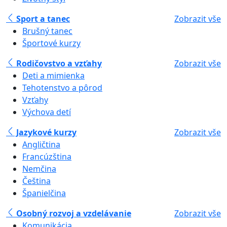
Sport a tanec
Zobrazit vše
Brušný tanec
Športové kurzy
Rodičovstvo a vzťahy
Zobrazit vše
Deti a mimienka
Tehotenstvo a pôrod
Vzťahy
Výchova detí
Jazykové kurzy
Zobrazit vše
Angličtina
Francúzština
Nemčina
Čeština
Španielčina
Osobný rozvoj a vzdelávanie
Zobrazit vše
Komunikácia