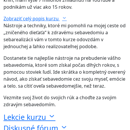
kníh, mám vyše 7 miliónov zhliadnutí na YouTube a
podnikám už viac ako 15 rokov.
Zobraziť celý popis kurzu
Nástroje a techniky, ktoré mi pomohli na mojej ceste od
„zničeného dieťaťa“ k zdravému sebavedomiu a
sebarealizácii vám v tomto kurze odovzdám v
jednouchej a ľahko realizovateľnej podobe.
Dostanete tie najlepšie nástroje na prebudenie vášho
sebavedomia, ktoré som získal počas dlhých rokov, s
pomocou stoviek ľudí. Ide skrátka o kompletný overený
návod, ako získať sebavedomie cez svoju myseľ, emócie
a telo. sa cítiť oveľa sebavedomejšie, než teraz.
Vezmite svoj život do svojich rúk a choďte za svojim
zdravým sebavedomím.
Lekcie kurzu
Diskusné fórum