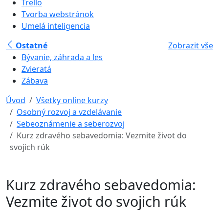
Trello
Tvorba webstránok
Umelá inteligencia
Ostatné
Zobrazit vše
Bývanie, záhrada a les
Zvieratá
Zábava
Úvod
Všetky online kurzy
Osobný rozvoj a vzdelávanie
Sebeoznámenie a seberozvoj
Kurz zdravého sebavedomia: Vezmite život do
svojich rúk
Kurz zdravého sebavedomia:
Vezmite život do svojich rúk