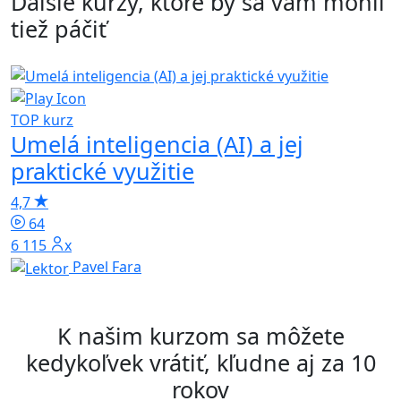
Ďalšie kurzy, ktoré by sa vám mohli
tiež páčiť
TOP kurz
Umelá inteligencia (AI) a jej
T
K
praktické využitie
d
5
4,7
64
6 115x
Pavel Fara
K našim kurzom sa môžete
kedykoľvek vrátiť, kľudne aj za 10
rokov