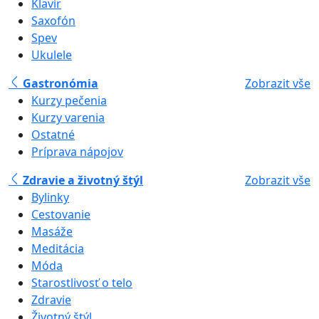
Klavír
Saxofón
Spev
Ukulele
Gastronómia
Zobrazit vše
Kurzy pečenia
Kurzy varenia
Ostatné
Príprava nápojov
Zdravie a životný štýl
Zobrazit vše
Bylinky
Cestovanie
Masáže
Meditácia
Móda
Starostlivosť o telo
Zdravie
Životný štýl