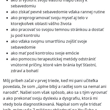
ako si vytvoriť svoju vlastnú mapu cesty k
sebavedomiu
ako získať pevné sebavedomie vďaka rannej rutine
ako preprogramovať svoju myseľ aj telo v
ktorejkoľvek oblasti vášho života
ako pracovať so svojou temnou stránkou a dostať
ju pod kontrolu
ako vďaka svojmu smartfónu zvýšiť svoje
sebavedomie
ako mať pod kontrolou svoje emócie
ako pomocou terapeutickej metódy odstrániť
vnútorné príčiny, ktoré vám bránia byť šťastní,
zdraví a bohatí
Môj príbeh začal v prvej triede, keď mi pani učiteľka
povedala, že som „úplne blbý a radšej som sa nemal ani
narodiť“. Našiel som však spôsob, ako sa s tým vyrovnať
a ako prekonať svoju dyslexiu a dysgrafiu, ktorá mi
vtedy bola diagnostikovaná. Napísal som vyše tridsať