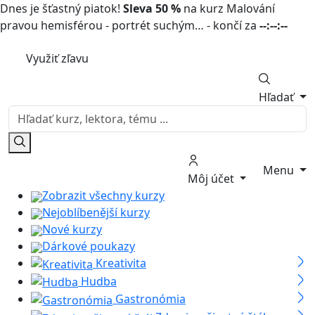
Dnes je šťastný piatok!
Sleva 50 %
na kurz Malování
pravou hemisférou - portrét suchým… - končí za
--:--:--
Využiť zľavu
Hľadať
Menu
Môj účet
Zobrazit všechny kurzy
Nejoblíbenější kurzy
Nové kurzy
Dárkové poukazy
Kreativita
Hudba
Gastronómia