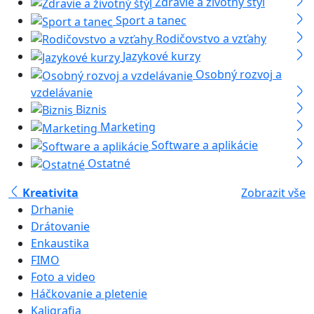
Zdravie a životný štýl
Sport a tanec
Rodičovstvo a vzťahy
Jazykové kurzy
Osobný rozvoj a
vzdelávanie
Biznis
Marketing
Software a aplikácie
Ostatné
Kreativita
Zobrazit vše
Drhanie
Drátovanie
Enkaustika
FIMO
Foto a video
Háčkovanie a pletenie
Kaligrafia