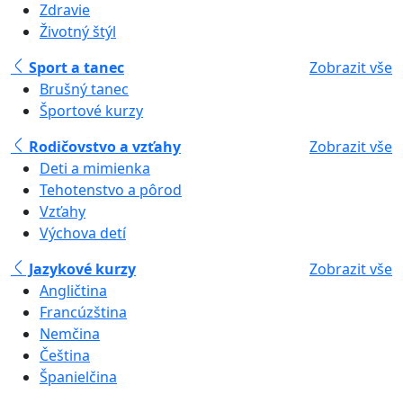
Zdravie
Životný štýl
Sport a tanec
Zobrazit vše
Brušný tanec
Športové kurzy
Rodičovstvo a vzťahy
Zobrazit vše
Deti a mimienka
Tehotenstvo a pôrod
Vzťahy
Výchova detí
Jazykové kurzy
Zobrazit vše
Angličtina
Francúzština
Nemčina
Čeština
Španielčina