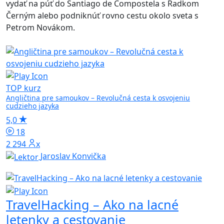
vydať na púť do Santiago de Compostela s Radkom
Černým alebo podniknúť rovno cestu okolo sveta s
Petrom Novákom.
TOP kurz
Angličtina pre samoukov – Revolučná cesta k osvojeniu
cudzieho jazyka
5,0
18
2 294x
Jaroslav Konvička
TravelHacking – Ako na lacné
letenky a cestovanie