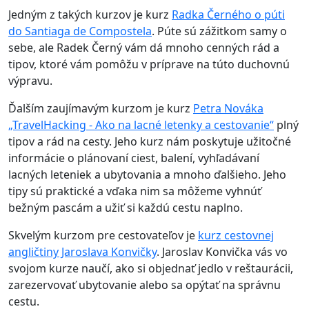
Jedným z takých kurzov je kurz
Radka Černého o púti
do Santiaga de Compostela
. Púte sú zážitkom samy o
sebe, ale Radek Černý vám dá mnoho cenných rád a
tipov, ktoré vám pomôžu v príprave na túto duchovnú
výpravu.
Ďalším zaujímavým kurzom je kurz
Petra Nováka
„TravelHacking - Ako na lacné letenky a cestovanie“
plný
tipov a rád na cesty. Jeho kurz nám poskytuje užitočné
informácie o plánovaní ciest, balení, vyhľadávaní
lacných leteniek a ubytovania a mnoho ďalšieho. Jeho
tipy sú praktické a vďaka nim sa môžeme vyhnúť
bežným pascám a užiť si každú cestu naplno.
Skvelým kurzom pre cestovateľov je
kurz cestovnej
angličtiny Jaroslava Konvičky
. Jaroslav Konvička vás vo
svojom kurze naučí, ako si objednať jedlo v reštaurácii,
zarezervovať ubytovanie alebo sa opýtať na správnu
cestu.