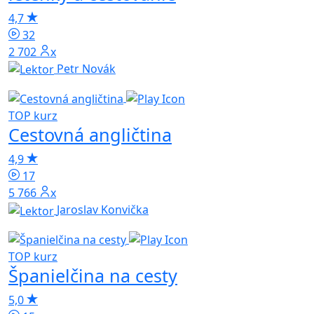
4,7
32
2 702x
Petr Novák
TOP kurz
Cestovná angličtina
4,9
17
5 766x
Jaroslav Konvička
TOP kurz
Španielčina na cesty
5,0