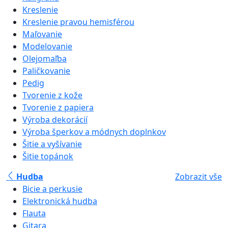
Kreslenie
Kreslenie pravou hemisférou
Maľovanie
Modelovanie
Olejomaľba
Paličkovanie
Pedig
Tvorenie z kože
Tvorenie z papiera
Výroba dekorácií
Výroba šperkov a módnych doplnkov
Šitie a vyšívanie
Šitie topánok
Hudba
Zobrazit vše
Bicie a perkusie
Elektronická hudba
Flauta
Gitara