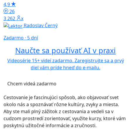
4,9
26
3 262x
Radoslav Černý
Zadarmo · 5 dní
Naučte sa používať AI v praxi
Videosérie 15+ videí zadarmo. Zaregistrujte sa a prvý
diel vám príde hneď do e-mailu.
Chcem videá zadarmo
Cestovanie je fascinujúci spôsob, ako objavovať svet
okolo nás a spoznávať rôzne kultúry, zvyky a miesta.
Aby ste mali plný zážitok z cestovania a vedeli sa v
cudzom prostredí zorientovať, využite kurzy, ktoré vám
poskytnú užitočné informácie a zručnosti.