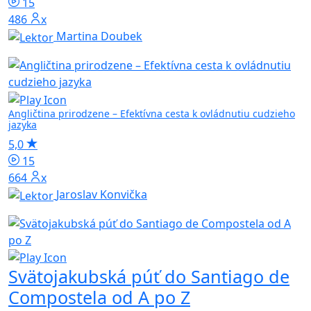
15
486x
Martina Doubek
Angličtina prirodzene – Efektívna cesta k ovládnutiu cudzieho
jazyka
5,0
15
664x
Jaroslav Konvička
Svätojakubská púť do Santiago de
Compostela od A po Z