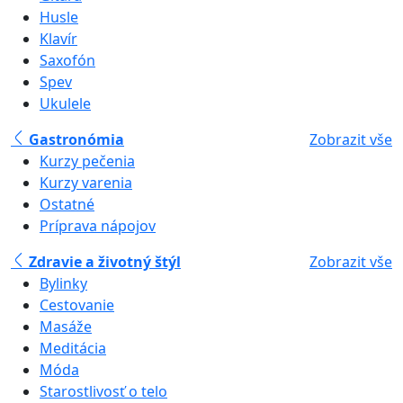
Husle
Klavír
Saxofón
Spev
Ukulele
Gastronómia
Zobrazit vše
Kurzy pečenia
Kurzy varenia
Ostatné
Príprava nápojov
Zdravie a životný štýl
Zobrazit vše
Bylinky
Cestovanie
Masáže
Meditácia
Móda
Starostlivosť o telo