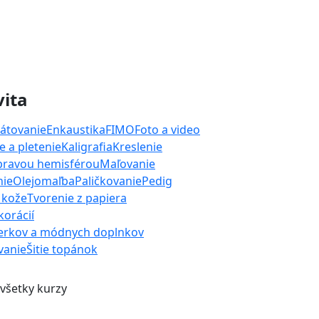
vita
átovanie
Enkaustika
FIMO
Foto a video
 a pletenie
Kaligrafia
Kreslenie
 pravou hemisférou
Maľovanie
nie
Olejomaľba
Paličkovanie
Pedig
 kože
Tvorenie z papiera
orácií
erkov a módnych doplnkov
ívanie
Šitie topánok
 všetky kurzy