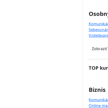
Osobný
Komuniká
Sebeoznám
Vzdelávan
Zobraziť
TOP kur
Biznis
Komuniká
Online ma