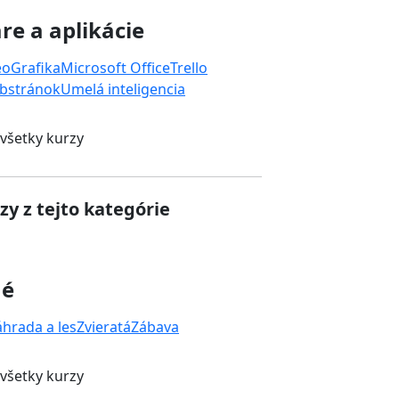
re a aplikácie
eo
Grafika
Microsoft Office
Trello
bstránok
Umelá inteligencia
 všetky kurzy
zy z tejto kategórie
né
áhrada a les
Zvieratá
Zábava
 všetky kurzy