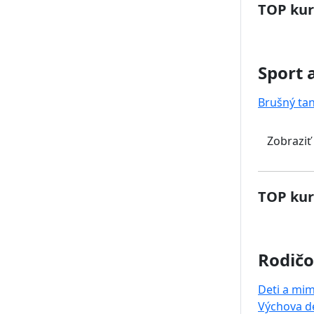
TOP kur
Sport 
Brušný ta
Zobraziť
TOP kur
Rodičo
Deti a mi
Výchova de