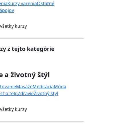
enia
Kurzy varenia
Ostatné
nápojov
 všetky kurzy
zy z tejto kategórie
e a životný štýl
tovanie
Masáže
Meditácia
Móda
sť o telo
Zdravie
Životný štýl
 všetky kurzy