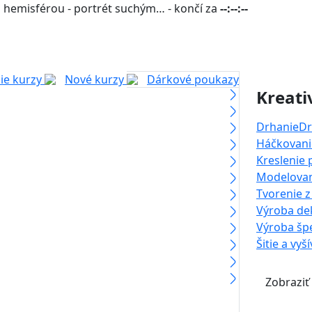
 hemisférou - portrét suchým… - končí za
--:--:--
ie kurzy
Nové kurzy
Dárkové poukazy
Kreati
Drhanie
Dr
Háčkovanie
Kreslenie
Modelova
Tvorenie z
Výroba dek
Výroba šp
Šitie a vyš
Zobraziť