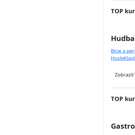
TOP kur
Hudba
Bicie a pe
Husle
Klaví
Zobraziť
TOP kur
Gastr