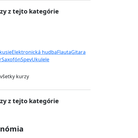
zy z tejto kategórie
rkusie
Elektronická hudba
Flauta
Gitara
r
Saxofón
Spev
Ukulele
 všetky kurzy
zy z tejto kategórie
onómia