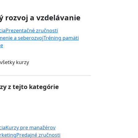
 rozvoj a vzdelávanie
cia
Prezentačné zručnosti
enie a seberozvoj
Tréning pamäti
ie
 všetky kurzy
zy z tejto kategórie
cia
Kurzy pre manažérov
rketing
Predajné zručnosti