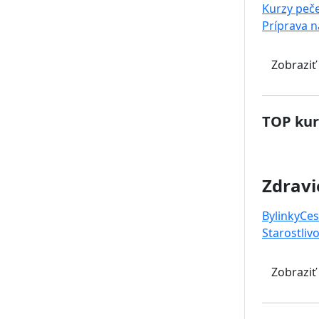
Kurzy peč
Príprava 
Zobraziť
TOP kur
Zdravi
Bylinky
Ces
Starostlivo
Zobraziť