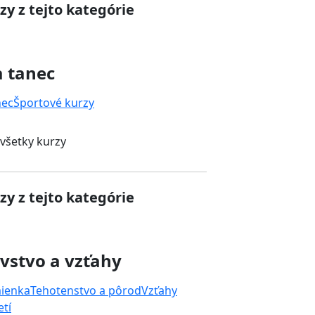
zy z tejto kategórie
a tanec
nec
Športové kurzy
 všetky kurzy
zy z tejto kategórie
vstvo a vzťahy
mienka
Tehotenstvo a pôrod
Vzťahy
tí