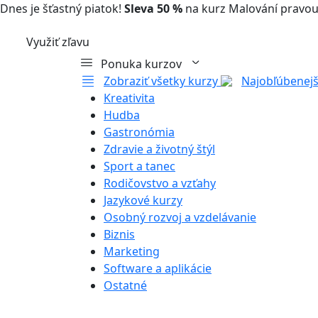
Dnes je šťastný piatok!
Sleva 50 %
na kurz Malování pravou
Využiť zľavu
Ponuka kurzov
Zobraziť všetky kurzy
Najobľúbenejš
Kreativita
Hudba
Gastronómia
Zdravie a životný štýl
Sport a tanec
Rodičovstvo a vzťahy
Jazykové kurzy
Osobný rozvoj a vzdelávanie
Biznis
Marketing
Software a aplikácie
Ostatné