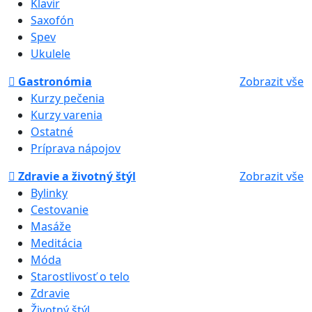
Klavír
Saxofón
Spev
Ukulele
Gastronómia
Zobrazit vše
Kurzy pečenia
Kurzy varenia
Ostatné
Príprava nápojov
Zdravie a životný štýl
Zobrazit vše
Bylinky
Cestovanie
Masáže
Meditácia
Móda
Starostlivosť o telo
Zdravie
Životný štýl