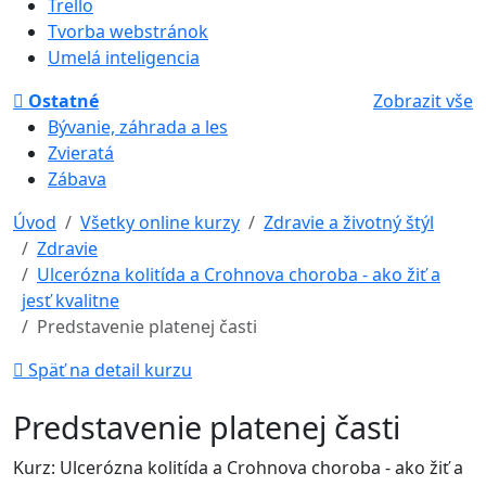
Trello
Tvorba webstránok
Umelá inteligencia
Ostatné
Zobrazit vše
Bývanie, záhrada a les
Zvieratá
Zábava
Úvod
Všetky online kurzy
Zdravie a životný štýl
Zdravie
Ulcerózna kolitída a Crohnova choroba - ako žiť a
jesť kvalitne
Predstavenie platenej časti
Späť na detail kurzu
Predstavenie platenej časti
Kurz: Ulcerózna kolitída a Crohnova choroba - ako žiť a