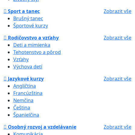
Sport a tanec
Zobrazit vše
Brušný tanec
Športové kurzy
Rodičovstvo a vzťahy
Zobrazit vše
Deti a mimienka
Tehotenstvo a pôrod
Vzťahy
Výchova detí
Jazykové kurzy
Zobrazit vše
Angličtina
Francúzština
Nemčina
Čeština
Španielčina
Osobný rozvoj a vzdelávanie
Zobrazit vše
Komunikácia