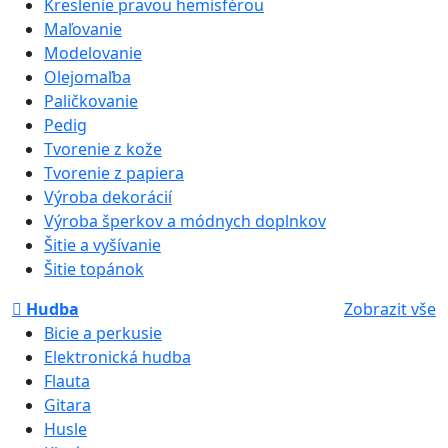
Kreslenie pravou hemisférou
Maľovanie
Modelovanie
Olejomaľba
Paličkovanie
Pedig
Tvorenie z kože
Tvorenie z papiera
Výroba dekorácií
Výroba šperkov a módnych doplnkov
Šitie a vyšívanie
Šitie topánok
Hudba
Zobrazit vše
Bicie a perkusie
Elektronická hudba
Flauta
Gitara
Husle