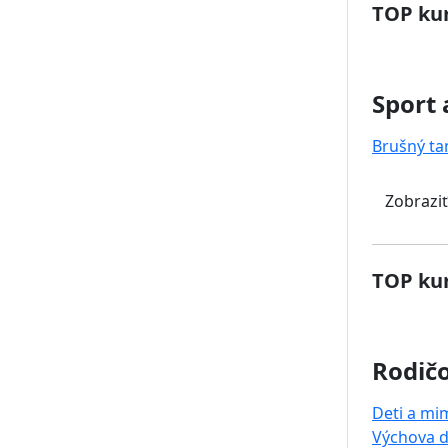
TOP kur
Sport 
Brušný ta
Zobraziť
TOP kur
Rodičo
Deti a mi
Výchova d