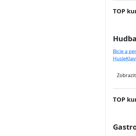
TOP kur
Hudb
Bicie a pe
Husle
Klav
Zobraziť
TOP kur
Gastr