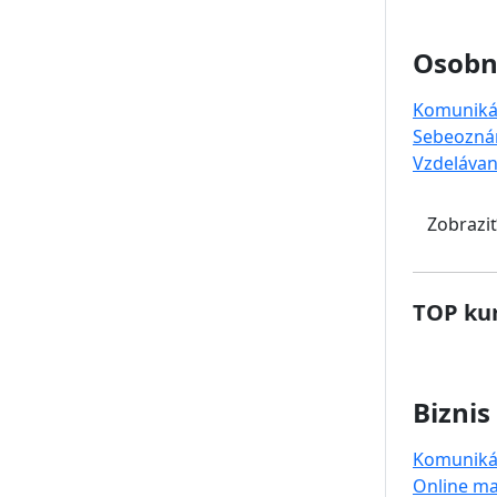
Osobný
Komuniká
Sebeozná
Vzdelávan
Zobraziť
TOP kur
Biznis
Komuniká
Online ma