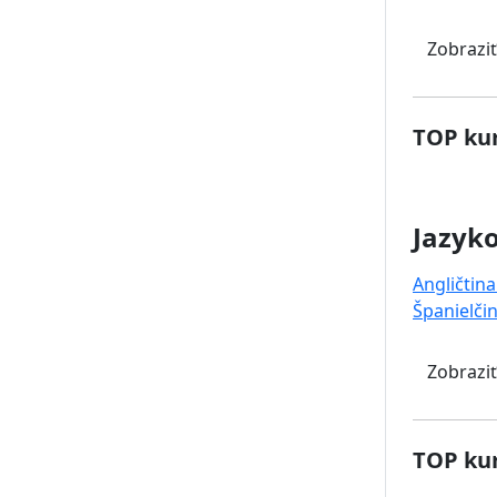
Zobraziť
TOP kur
Jazyk
Angličtina
Španielči
Zobraziť
TOP kur