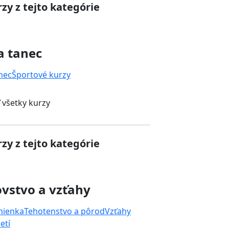
zy z tejto kategórie
a tanec
nec
Športové kurzy
 všetky kurzy
zy z tejto kategórie
vstvo a vzťahy
mienka
Tehotenstvo a pôrod
Vzťahy
etí