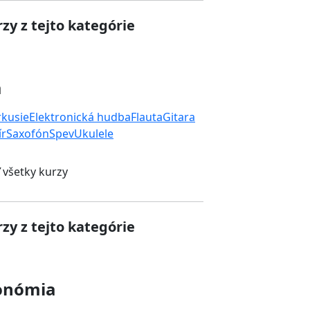
zy z tejto kategórie
a
rkusie
Elektronická hudba
Flauta
Gitara
ír
Saxofón
Spev
Ukulele
 všetky kurzy
zy z tejto kategórie
onómia