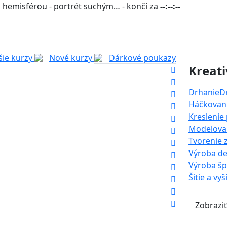
 hemisférou - portrét suchým… - končí za
--:--:--
šie kurzy
Nové kurzy
Dárkové poukazy
Kreati
Drhanie
D
Háčkovani
Kreslenie
Modelova
Tvorenie 
Výroba de
Výroba š
Šitie a vyš
Zobraziť