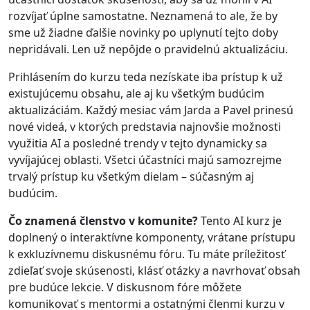
rozvíjať úplne samostatne. Neznamená to ale, že by
sme už žiadne ďalšie novinky po uplynutí tejto doby
nepridávali. Len už nepôjde o pravidelnú aktualizáciu.
Prihlásením do kurzu teda nezískate iba prístup k už
existujúcemu obsahu, ale aj ku všetkým budúcim
aktualizáciám. Každý mesiac vám Jarda a Pavel prinesú
nové videá, v ktorých predstavia najnovšie možnosti
využitia AI a posledné trendy v tejto dynamicky sa
vyvíjajúcej oblasti. Všetci účastníci majú samozrejme
trvalý prístup ku všetkým dielam – súčasným aj
budúcim.
Čo znamená členstvo v komunite?
Tento AI kurz je
doplnený o interaktívne komponenty, vrátane prístupu
k exkluzívnemu diskusnému fóru. Tu máte príležitosť
zdieľať svoje skúsenosti, klásť otázky a navrhovať obsah
pre budúce lekcie. V diskusnom fóre môžete
komunikovať s mentormi a ostatnými členmi kurzu v