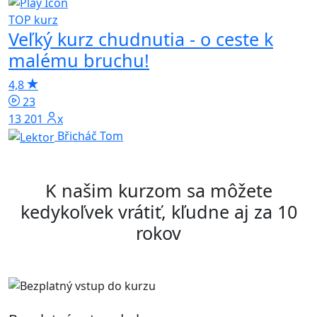
TOP kurz
T
Veľký kurz chudnutia - o ceste k
malému bruchu!
4,8
4
23
13 201x
Břicháč Tom
K našim kurzom sa môžete
kedykoľvek vrátiť, kľudne aj za 10
rokov