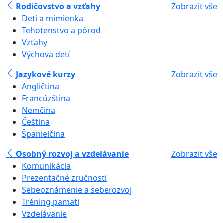
Rodičovstvo a vzťahy
Zobrazit vše
Deti a mimienka
Tehotenstvo a pôrod
Vzťahy
Výchova detí
Jazykové kurzy
Zobrazit vše
Angličtina
Francúzština
Nemčina
Čeština
Španielčina
Osobný rozvoj a vzdelávanie
Zobrazit vše
Komunikácia
Prezentačné zručnosti
Sebeoznámenie a seberozvoj
Tréning pamäti
Vzdelávanie