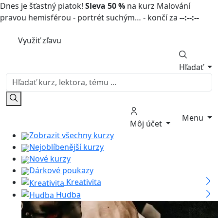
Dnes je šťastný piatok!
Sleva 50 %
na kurz Malování
pravou hemisférou - portrét suchým… - končí za
--:--:--
Využiť zľavu
Hľadať
Menu
Môj účet
Zobrazit všechny kurzy
Nejoblíbenější kurzy
Nové kurzy
Dárkové poukazy
Kreativita
Hudba