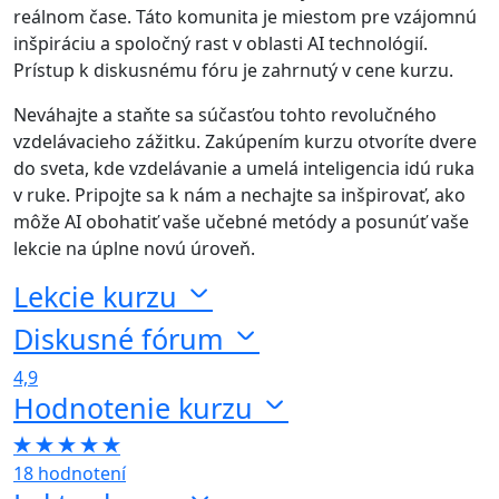
reálnom čase. Táto komunita je miestom pre vzájomnú
inšpiráciu a spoločný rast v oblasti AI technológií.
Prístup k diskusnému fóru je zahrnutý v cene kurzu.
Neváhajte a staňte sa súčasťou tohto revolučného
vzdelávacieho zážitku. Zakúpením kurzu otvoríte dvere
do sveta, kde vzdelávanie a umelá inteligencia idú ruka
v ruke. Pripojte sa k nám a nechajte sa inšpirovať, ako
môže AI obohatiť vaše učebné metódy a posunúť vaše
lekcie na úplne novú úroveň.
Lekcie kurzu
Diskusné fórum
4,9
Hodnotenie kurzu
18 hodnotení