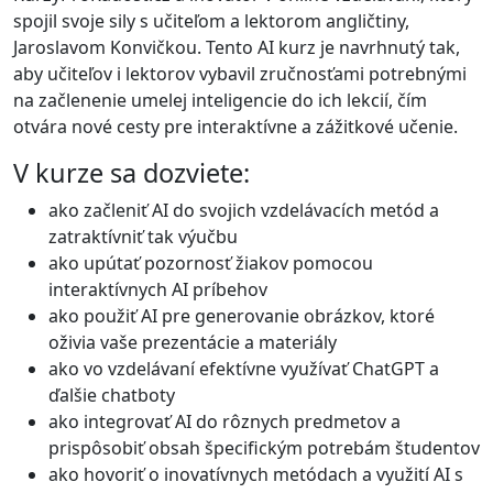
spojil svoje sily s učiteľom a lektorom angličtiny,
Jaroslavom Konvičkou. Tento AI kurz je navrhnutý tak,
aby učiteľov i lektorov vybavil zručnosťami potrebnými
na začlenenie umelej inteligencie do ich lekcií, čím
otvára nové cesty pre interaktívne a zážitkové učenie.
V kurze sa dozviete:
ako začleniť AI do svojich vzdelávacích metód a
zatraktívniť tak výučbu
ako upútať pozornosť žiakov pomocou
interaktívnych AI príbehov
ako použiť AI pre generovanie obrázkov, ktoré
oživia vaše prezentácie a materiály
ako vo vzdelávaní efektívne využívať ChatGPT a
ďalšie chatboty
ako integrovať AI do rôznych predmetov a
prispôsobiť obsah špecifickým potrebám študentov
ako hovoriť o inovatívnych metódach a využití AI s