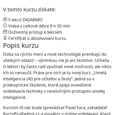
V tomto kurzu získate:
5 lekcií ZADARMO
Videa v celkové délce 8 h 50 min
Doživotný prístup k lekciám
Certifikát o absolvovaní kurzu
Popis kurzu
Doba sa rýchlo mení a nové technológie prenikajú do
všetkých oblastí – výnimkou nie je ani školstvo. Učitelia
či lektori by často radi využívali nové možnosti, ale nikto
ich to nenaučil. Práve pre nich je tu nový kurz „Umelá
inteligencia (AI) pre učiteľov a školy“. Jedná sa o
priekopnícke školenie, ktoré spája osvedčené
vzdelávacie techniky s revolučnými prístupmi umelej
inteligencie.
Kurzom AI vás bude sprevádzať Pavel Fara, zakladateľ
KurzyProRadost.cz a inovátor v online vzdelávaní, ktorý