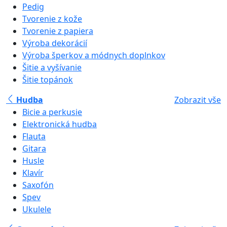
Pedig
Tvorenie z kože
Tvorenie z papiera
Výroba dekorácií
Výroba šperkov a módnych doplnkov
Šitie a vyšívanie
Šitie topánok
Hudba
Zobrazit vše
Bicie a perkusie
Elektronická hudba
Flauta
Gitara
Husle
Klavír
Saxofón
Spev
Ukulele