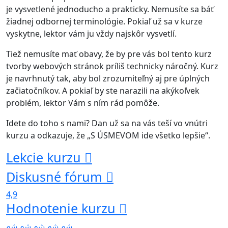
je vysvetlené jednoducho a prakticky. Nemusíte sa báť
žiadnej odbornej terminológie. Pokiaľ už sa v kurze
vyskytne, lektor vám ju vždy najskôr vysvetlí.
Tiež nemusíte mať obavy, že by pre vás bol tento kurz
tvorby webových stránok príliš technicky náročný. Kurz
je navrhnutý tak, aby bol zrozumiteľný aj pre úplných
začiatočníkov. A pokiaľ by ste narazili na akýkoľvek
problém, lektor Vám s ním rád pomôže.
Idete do toho s nami? Dan už sa na vás teší vo vnútri
kurzu a odkazuje, že „S ÚSMEVOM ide všetko lepšie“.
Lekcie kurzu
Diskusné fórum
4,9
Hodnotenie kurzu