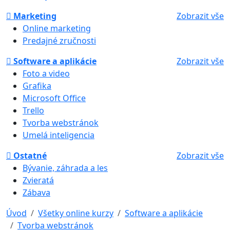
Marketing
Zobrazit vše
Online marketing
Predajné zručnosti
Software a aplikácie
Zobrazit vše
Foto a video
Grafika
Microsoft Office
Trello
Tvorba webstránok
Umelá inteligencia
Ostatné
Zobrazit vše
Bývanie, záhrada a les
Zvieratá
Zábava
Úvod
Všetky online kurzy
Software a aplikácie
Tvorba webstránok