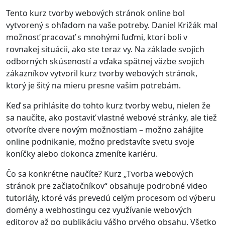
Tento kurz tvorby webových stránok online bol
vytvorený s ohľadom na vaše potreby. Daniel Križák mal
možnosť pracovať s mnohými ľuďmi, ktorí boli v
rovnakej situácii, ako ste teraz vy. Na základe svojich
odborných skúseností a vďaka spätnej väzbe svojich
zákazníkov vytvoril kurz tvorby webových stránok,
ktorý je šitý na mieru presne vašim potrebám.
Keď sa prihlásite do tohto kurz tvorby webu, nielen že
sa naučíte, ako postaviť vlastné webové stránky, ale tiež
otvoríte dvere novým možnostiam – možno zahájite
online podnikanie, možno predstavíte svetu svoje
koníčky alebo dokonca zmeníte kariéru.
Čo sa konkrétne naučíte? Kurz „Tvorba webových
stránok pre začiatočníkov“ obsahuje podrobné video
tutoriály, ktoré vás prevedú celým procesom od výberu
domény a webhostingu cez využívanie webových
editorov až po publikáciu vášho prvého obsahu. Všetko