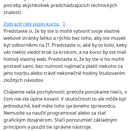
potreby akýchkoľvek predchádzajúcich technických
znalostí.
Zobraziť celý popis kurzu
Predstavte si, že by ste si mohli vytvoriť svoje vlastné
webové stránky ľahko a rýchlo bez toho, aby ste museli
byť odborníkmi na IT. Predstavte si, aké by to bolo, keby
vás niekto viedol krok za krokom, a na konci by ste mali
hotový vlastný web. Predstavte si, že by ste si ho mohli
postaviť sami, bez nutnosti najímať a platiť niekoho za
jeho tvorbu alebo tráviť nekonečné hodiny študovaním
zložitých návodov.
Chápeme vaše pochybnosti, pretože ponúkame niečo, v
čom nie ste úplne kovaní. V skutočnosti to ale môže byť
jednoduché, keď máte toho správneho sprievodcu.
Nemusíte sa naučiť programovať alebo sa stať
grafickým dizajnérom. Stačí porozumieť základným
princípom a použiť tie správne nástroje.