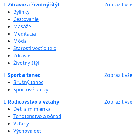
Zdravie a životný štýl
Zobrazit vše
Bylinky
Cestovanie
Masáže
Meditácia
Móda
Starostlivosť o telo
Zdravie
Životný štýl
Sport a tanec
Zobrazit vše
Brušný tanec
Športové kurzy
Rodičovstvo a vzťahy
Zobrazit vše
Deti a mimienka
Tehotenstvo a pôrod
Vzťahy
Výchova detí