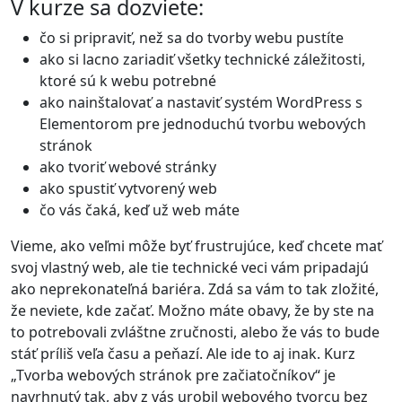
V kurze sa dozviete:
čo si pripraviť, než sa do tvorby webu pustíte
ako si lacno zariadiť všetky technické záležitosti,
ktoré sú k webu potrebné
ako nainštalovať a nastaviť systém WordPress s
Elementorom pre jednoduchú tvorbu webových
stránok
ako tvoriť webové stránky
ako spustiť vytvorený web
čo vás čaká, keď už web máte
Vieme, ako veľmi môže byť frustrujúce, keď chcete mať
svoj vlastný web, ale tie technické veci vám pripadajú
ako neprekonateľná bariéra. Zdá sa vám to tak zložité,
že neviete, kde začať. Možno máte obavy, že by ste na
to potrebovali zvláštne zručnosti, alebo že vás to bude
stáť príliš veľa času a peňazí. Ale ide to aj inak. Kurz
„Tvorba webových stránok pre začiatočníkov“ je
navrhnutý tak, aby z vás urobil webového tvorcu bez