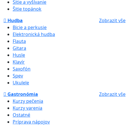
Šitie a vyšívanie
Šitie topánok
Hudba
Zobrazit vše
Bicie a perkusie
Elektronická hudba
Flauta
Gitara
Husle
Klavír
Saxofón
Spev
Ukulele
Gastronómia
Zobrazit vše
Kurzy pečenia
Kurzy varenia
Ostatné
Príprava nápojov