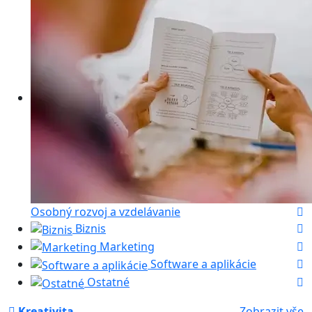
Osobný rozvoj a vzdelávanie
Biznis
Marketing
Software a aplikácie
Ostatné
Kreativita
Zobrazit vše