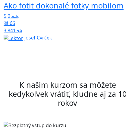
Ako fotiť dokonalé fotky mobilom
T
5,0
U
66
p
3 841x
Josef Cvrček
4
K našim kurzom sa môžete
kedykoľvek vrátiť, kľudne aj za 10
rokov