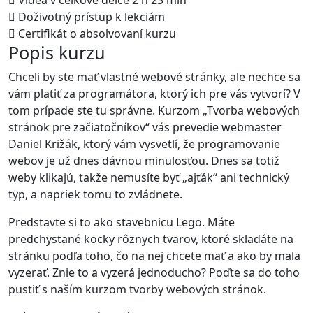
Videa v celkové délce 2 h 23 min
Doživotný prístup k lekciám
Certifikát o absolvovaní kurzu
Popis kurzu
Chceli by ste mať vlastné webové stránky, ale nechce sa
vám platiť za programátora, ktorý ich pre vás vytvorí? V
tom prípade ste tu správne. Kurzom „Tvorba webových
stránok pre začiatočníkov“ vás prevedie webmaster
Daniel Križák, ktorý vám vysvetlí, že programovanie
webov je už dnes dávnou minulosťou. Dnes sa totiž
weby klikajú, takže nemusíte byť „ajťák“ ani technický
typ, a napriek tomu to zvládnete.
Predstavte si to ako stavebnicu Lego. Máte
predchystané kocky rôznych tvarov, ktoré skladáte na
stránku podľa toho, čo na nej chcete mať a ako by mala
vyzerať. Znie to a vyzerá jednoducho? Poďte sa do toho
pustiť s naším kurzom tvorby webových stránok.