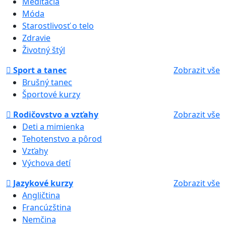
Meditácia
Móda
Starostlivosť o telo
Zdravie
Životný štýl
Sport a tanec
Zobrazit vše
Brušný tanec
Športové kurzy
Rodičovstvo a vzťahy
Zobrazit vše
Deti a mimienka
Tehotenstvo a pôrod
Vzťahy
Výchova detí
Jazykové kurzy
Zobrazit vše
Angličtina
Francúzština
Nemčina