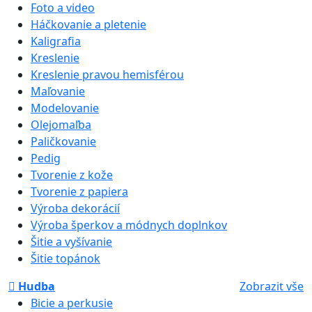
Foto a video
Háčkovanie a pletenie
Kaligrafia
Kreslenie
Kreslenie pravou hemisférou
Maľovanie
Modelovanie
Olejomaľba
Paličkovanie
Pedig
Tvorenie z kože
Tvorenie z papiera
Výroba dekorácií
Výroba šperkov a módnych doplnkov
Šitie a vyšívanie
Šitie topánok
Hudba
Zobrazit vše
Bicie a perkusie