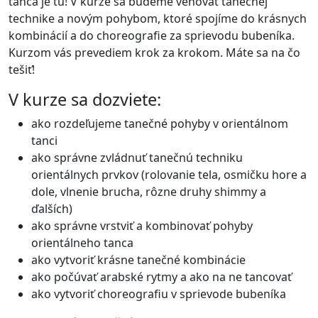
tanca je tu! V kurze sa budeme venovať tanečnej
technike a novým pohybom, ktoré spojíme do krásnych
kombinácií a do choreografie za sprievodu bubeníka.
Kurzom vás prevediem krok za krokom. Máte sa na čo
tešiť!
V kurze sa dozviete:
ako rozdeľujeme tanečné pohyby v orientálnom
tanci
ako správne zvládnuť tanečnú techniku
orientálnych prvkov (rolovanie tela, osmičku hore a
dole, vlnenie brucha, rôzne druhy shimmy a
ďalších)
ako správne vrstviť a kombinovať pohyby
orientálneho tanca
ako vytvoriť krásne tanečné kombinácie
ako počúvať arabské rytmy a ako na ne tancovať
ako vytvoriť choreografiu v sprievode bubeníka