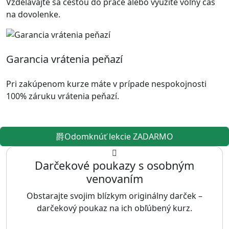
Vzdelávajte sa cestou do práce alebo využite voľný čas
na dovolenke.
Garancia vrátenia peňazí
Pri zakúpenom kurze máte v prípade nespokojnosti
100% záruku vrátenia peňazí.
Odomknúť lekcie ZADARMO
Darčekové poukazy s osobným
venovaním
Obstarajte svojim blízkym originálny darček –
darčekový poukaz na ich obľúbený kurz.