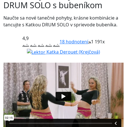
DRUM SOLO s bubeníkom
Naučte sa nové tanečné pohyby, krásne kombinácie a
tancujte s Katkou DRUM SOLO v sprievode bubeníka.
4,9
18
hodnotení
1 191x
Katka Derouet (Krejčová)