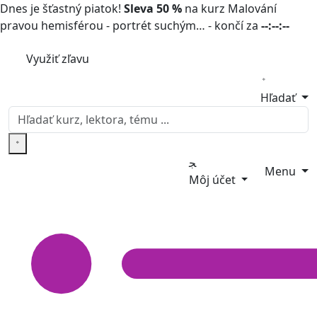
Dnes je šťastný piatok!
Sleva 50 %
na kurz Malování
pravou hemisférou - portrét suchým… - končí za
--:--:--
Využiť zľavu
Hľadať
Menu
Môj účet