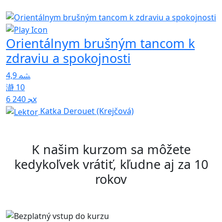
Orientálnym brušným tancom k
O
zdraviu a spokojnosti
4
4,9
10
6 240x
Katka Derouet (Krejčová)
K našim kurzom sa môžete
kedykoľvek vrátiť, kľudne aj za 10
rokov