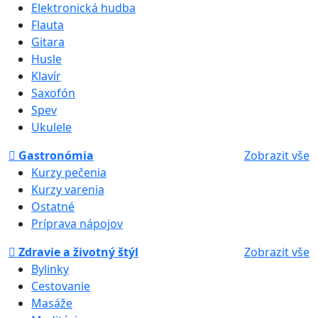
Elektronická hudba
Flauta
Gitara
Husle
Klavír
Saxofón
Spev
Ukulele
Gastronómia
Zobrazit vše
Kurzy pečenia
Kurzy varenia
Ostatné
Príprava nápojov
Zdravie a životný štýl
Zobrazit vše
Bylinky
Cestovanie
Masáže