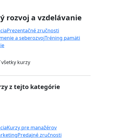
 rozvoj a vzdelávanie
cia
Prezentačné zručnosti
menie a seberozvoj
Tréning pamäti
ie
 všetky kurzy
zy z tejto kategórie
cia
Kurzy pre manažérov
rketing
Predajné zručnosti