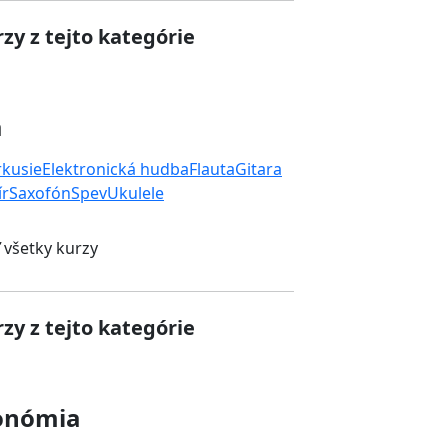
zy z tejto kategórie
a
rkusie
Elektronická hudba
Flauta
Gitara
ír
Saxofón
Spev
Ukulele
 všetky kurzy
zy z tejto kategórie
onómia