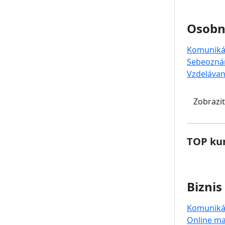
Osobný
Komuniká
Sebeozná
Vzdelávan
Zobraziť
TOP kur
Biznis
Komuniká
Online ma