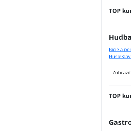
TOP kur
Hudb
Bicie a pe
Husle
Klav
Zobraziť
TOP kur
Gastr