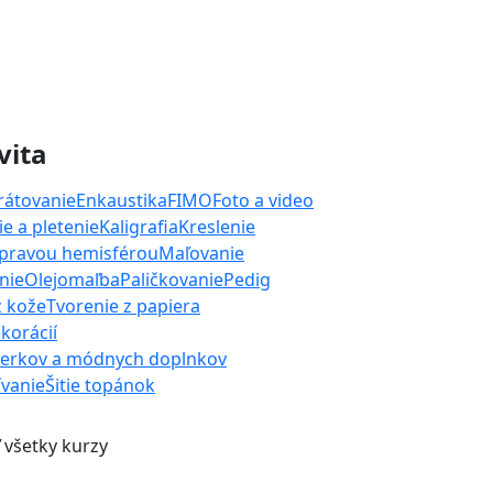
vita
rátovanie
Enkaustika
FIMO
Foto a video
e a pletenie
Kaligrafia
Kreslenie
 pravou hemisférou
Maľovanie
nie
Olejomaľba
Paličkovanie
Pedig
z kože
Tvorenie z papiera
korácií
perkov a módnych doplnkov
ívanie
Šitie topánok
 všetky kurzy