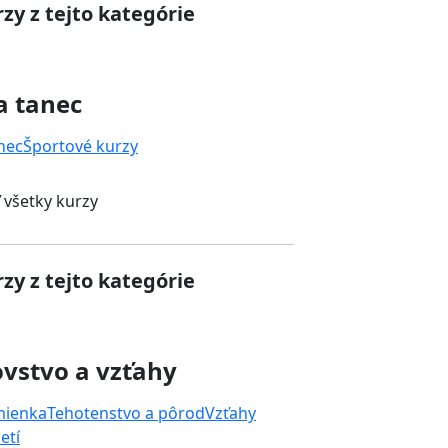
zy z tejto kategórie
a tanec
nec
Športové kurzy
 všetky kurzy
zy z tejto kategórie
vstvo a vzťahy
mienka
Tehotenstvo a pôrod
Vzťahy
etí