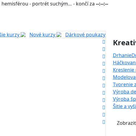
 hemisférou - portrét suchým… - končí za
--:--:--
šie kurzy
Nové kurzy
Dárkové poukazy
Kreati
Drhanie
D
Háčkovani
Kreslenie
Modelova
Tvorenie 
Výroba de
Výroba š
Šitie a vyš
Zobraziť