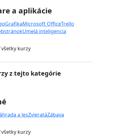
re a aplikácie
deo
Grafika
Microsoft Office
Trello
ebstránok
Umelá inteligencia
 všetky kurzy
zy z tejto kategórie
né
áhrada a les
Zvieratá
Zábava
 všetky kurzy