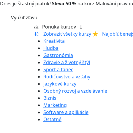
Dnes je šťastný piatok!
Sleva 50 %
na kurz Malování pravou
Využiť zľavu
Ponuka kurzov
Zobraziť všetky kurzy
Najobľúbenej
Kreativita
Hudba
Gastronómia
Zdravie a životný štýl
Sport a tanec
Rodičovstvo a vzťahy
Jazykové kurzy
Osobný rozvoj a vzdelávanie
Biznis
Marketing
Software a aplikácie
Ostatné