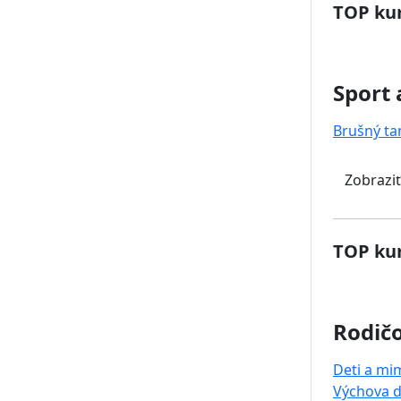
TOP kur
Sport 
Brušný ta
Zobraziť
TOP kur
Rodičo
Deti a mi
Výchova d