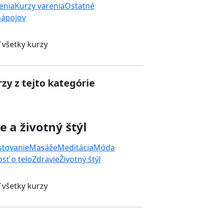
enia
Kurzy varenia
Ostatné
nápojov
 všetky kurzy
zy z tejto kategórie
e a životný štýl
stovanie
Masáže
Meditácia
Móda
osť o telo
Zdravie
Životný štýl
 všetky kurzy