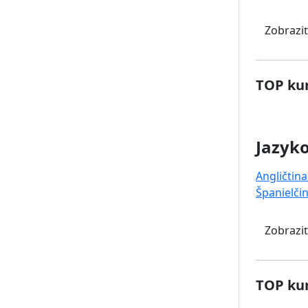
Zobraziť
TOP kur
Jazyk
Angličtina
Španielči
Zobraziť
TOP kur