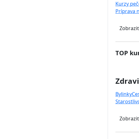
Kurzy peč
Príprava 
Zobraziť
TOP kur
Zdravi
Bylinky
Ce
Starostliv
Zobraziť