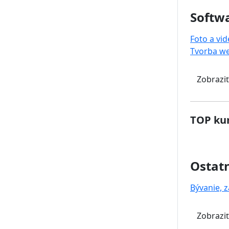
Softwa
Foto a vi
Tvorba w
Zobraziť
TOP kur
Ostat
Bývanie, z
Zobraziť