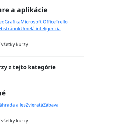
re a aplikácie
deo
Grafika
Microsoft Office
Trello
ebstránok
Umelá inteligencia
 všetky kurzy
zy z tejto kategórie
né
áhrada a les
Zvieratá
Zábava
 všetky kurzy