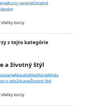
enia
Kurzy varenia
Ostatné
nápojov
 všetky kurzy
zy z tejto kategórie
e a životný štýl
stovanie
Masáže
Meditácia
Móda
osť o telo
Zdravie
Životný štýl
 všetky kurzy