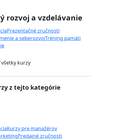
 rozvoj a vzdelávanie
cia
Prezentačné zručnosti
menie a seberozvoj
Tréning pamäti
ie
 všetky kurzy
zy z tejto kategórie
cia
Kurzy pre manažérov
rketing
Predajné zručnosti