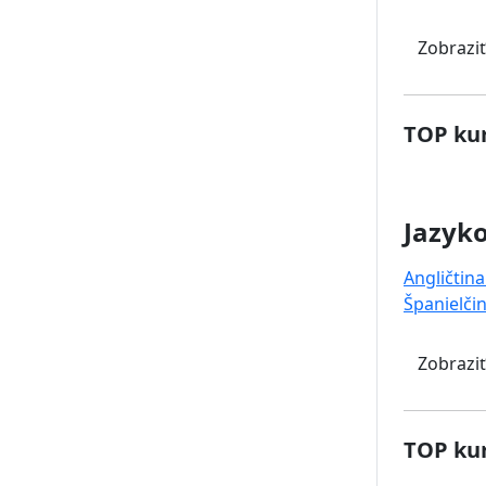
Zobraziť
TOP kur
Jazyk
Angličtina
Španielči
Zobraziť
TOP kur