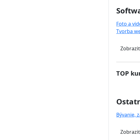
Softwa
Foto a vi
Tvorba w
Zobraziť
TOP kur
Ostat
Bývanie, z
Zobraziť