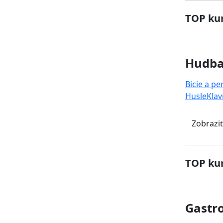
TOP kur
Hudb
Bicie a pe
Husle
Klav
Zobraziť
TOP kur
Gastr