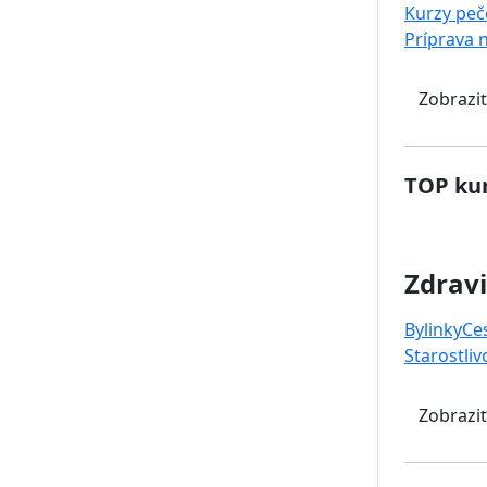
Kurzy peč
Príprava 
Zobraziť
TOP kur
Zdravi
Bylinky
Ce
Starostliv
Zobraziť