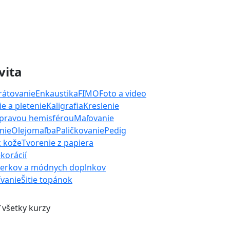
vita
rátovanie
Enkaustika
FIMO
Foto a video
e a pletenie
Kaligrafia
Kreslenie
 pravou hemisférou
Maľovanie
nie
Olejomaľba
Paličkovanie
Pedig
z kože
Tvorenie z papiera
korácií
perkov a módnych doplnkov
ívanie
Šitie topánok
 všetky kurzy