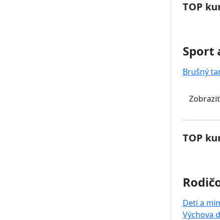
TOP kur
Sport 
Brušný ta
Zobraziť
TOP kur
Rodičo
Deti a mi
Výchova d