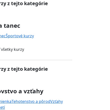
zy z tejto kategórie
a tanec
nec
Športové kurzy
 všetky kurzy
zy z tejto kategórie
vstvo a vzťahy
mienka
Tehotenstvo a pôrod
Vzťahy
etí