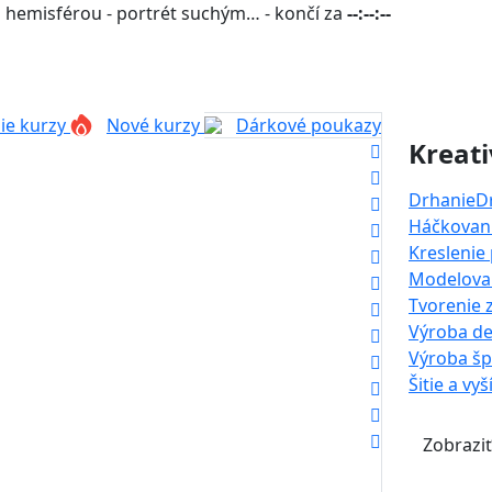
 hemisférou - portrét suchým… - končí za
--:--:--
ie kurzy
Nové kurzy
Dárkové poukazy
Kreati
Drhanie
D
Háčkovani
Kreslenie
Modelova
Tvorenie 
Výroba de
Výroba š
Šitie a vyš
Zobraziť