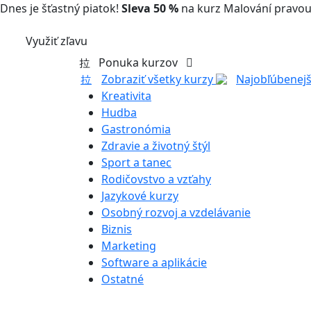
Dnes je šťastný piatok!
Sleva 50 %
na kurz Malování pravou
Využiť zľavu
Ponuka kurzov
Zobraziť všetky kurzy
Najobľúbenejš
Kreativita
Hudba
Gastronómia
Zdravie a životný štýl
Sport a tanec
Rodičovstvo a vzťahy
Jazykové kurzy
Osobný rozvoj a vzdelávanie
Biznis
Marketing
Software a aplikácie
Ostatné