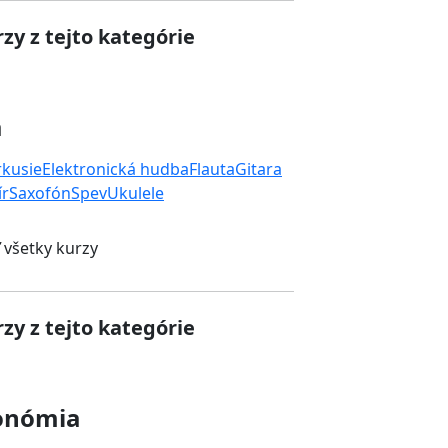
zy z tejto kategórie
a
rkusie
Elektronická hudba
Flauta
Gitara
ír
Saxofón
Spev
Ukulele
 všetky kurzy
zy z tejto kategórie
onómia