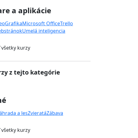
re a aplikácie
deo
Grafika
Microsoft Office
Trello
ebstránok
Umelá inteligencia
 všetky kurzy
zy z tejto kategórie
né
áhrada a les
Zvieratá
Zábava
 všetky kurzy