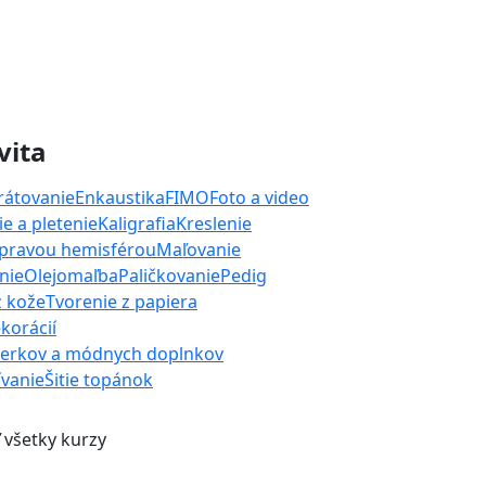
vita
rátovanie
Enkaustika
FIMO
Foto a video
e a pletenie
Kaligrafia
Kreslenie
 pravou hemisférou
Maľovanie
nie
Olejomaľba
Paličkovanie
Pedig
z kože
Tvorenie z papiera
korácií
perkov a módnych doplnkov
ívanie
Šitie topánok
 všetky kurzy