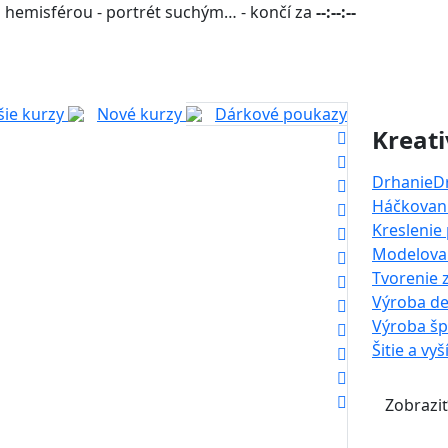
 hemisférou - portrét suchým… - končí za
--:--:--
šie kurzy
Nové kurzy
Dárkové poukazy
Kreati
Drhanie
D
Háčkovani
Kreslenie
Modelova
Tvorenie 
Výroba de
Výroba š
Šitie a vyš
Zobraziť