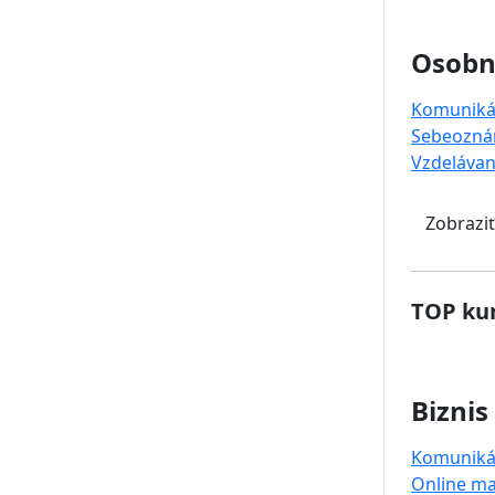
Osobný
Komuniká
Sebeozná
Vzdelávan
Zobraziť
TOP kur
Biznis
Komuniká
Online ma