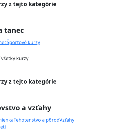
zy z tejto kategórie
a tanec
nec
Športové kurzy
 všetky kurzy
zy z tejto kategórie
vstvo a vzťahy
mienka
Tehotenstvo a pôrod
Vzťahy
etí