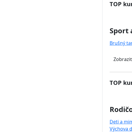
TOP kur
Sport 
Brušný ta
Zobraziť
TOP kur
Rodičo
Deti a mi
Výchova d