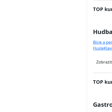
TOP kur
Hudb
Bicie a pe
Husle
Klav
Zobraziť
TOP kur
Gastr