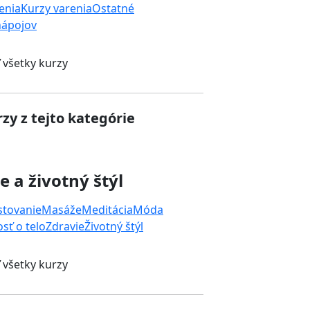
enia
Kurzy varenia
Ostatné
nápojov
 všetky kurzy
zy z tejto kategórie
e a životný štýl
stovanie
Masáže
Meditácia
Móda
osť o telo
Zdravie
Životný štýl
 všetky kurzy