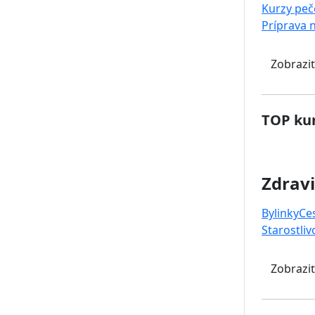
Kurzy peč
Príprava 
Zobraziť
TOP kur
Zdravi
Bylinky
Ce
Starostliv
Zobraziť