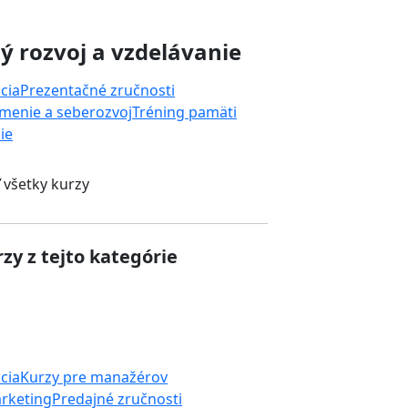
 rozvoj a vzdelávanie
cia
Prezentačné zručnosti
menie a seberozvoj
Tréning pamäti
ie
 všetky kurzy
zy z tejto kategórie
cia
Kurzy pre manažérov
rketing
Predajné zručnosti