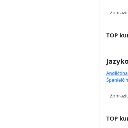
Zobraziť
TOP kur
Jazyk
Angličtina
Španielči
Zobraziť
TOP kur