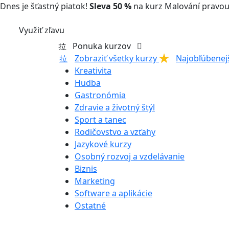
Dnes je šťastný piatok!
Sleva 50 %
na kurz Malování pravou
Využiť zľavu
Ponuka kurzov
Zobraziť všetky kurzy
Najobľúbenej
Kreativita
Hudba
Gastronómia
Zdravie a životný štýl
Sport a tanec
Rodičovstvo a vzťahy
Jazykové kurzy
Osobný rozvoj a vzdelávanie
Biznis
Marketing
Software a aplikácie
Ostatné