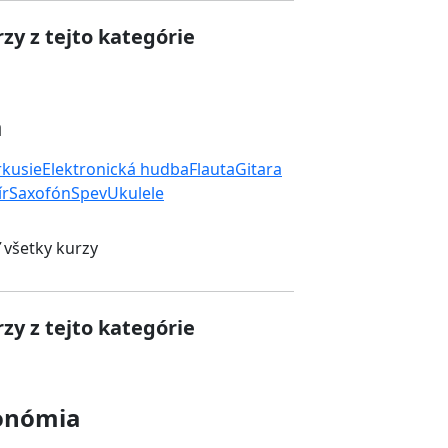
zy z tejto kategórie
a
rkusie
Elektronická hudba
Flauta
Gitara
ír
Saxofón
Spev
Ukulele
 všetky kurzy
zy z tejto kategórie
onómia