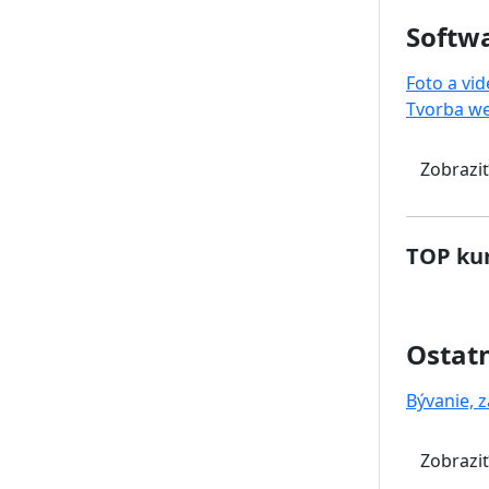
Softwa
Foto a vi
Tvorba w
Zobraziť
TOP kur
Ostat
Bývanie, z
Zobraziť