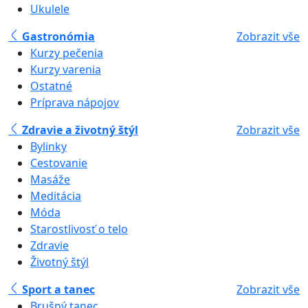
Ukulele
Gastronómia
Zobrazit vše
Kurzy pečenia
Kurzy varenia
Ostatné
Príprava nápojov
Zdravie a životný štýl
Zobrazit vše
Bylinky
Cestovanie
Masáže
Meditácia
Móda
Starostlivosť o telo
Zdravie
Životný štýl
Sport a tanec
Zobrazit vše
Brušný tanec