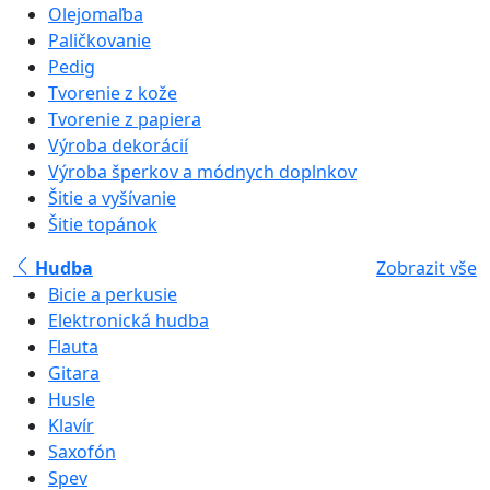
Olejomaľba
Paličkovanie
Pedig
Tvorenie z kože
Tvorenie z papiera
Výroba dekorácií
Výroba šperkov a módnych doplnkov
Šitie a vyšívanie
Šitie topánok
Hudba
Zobrazit vše
Bicie a perkusie
Elektronická hudba
Flauta
Gitara
Husle
Klavír
Saxofón
Spev