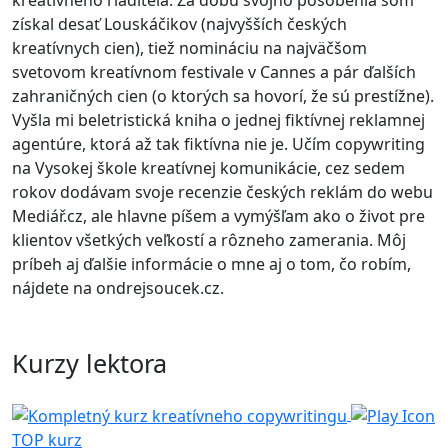
kreatívneho riaditeľa. Za dobu svojho pôsobenia som
získal desať Louskáčikov (najvyšších českých
kreatívnych cien), tiež nomináciu na najväčšom
svetovom kreatívnom festivale v Cannes a pár ďalších
zahraničných cien (o ktorých sa hovorí, že sú prestížne).
Vyšla mi beletristická kniha o jednej fiktívnej reklamnej
agentúre, ktorá až tak fiktívna nie je. Učím copywriting
na Vysokej škole kreatívnej komunikácie, cez sedem
rokov dodávam svoje recenzie českých reklám do webu
Mediář.cz, ale hlavne píšem a vymýšľam ako o život pre
klientov všetkých veľkostí a rôzneho zamerania. Môj
príbeh aj ďalšie informácie o mne aj o tom, čo robím,
nájdete na ondrejsoucek.cz.
Kurzy lektora
TOP kurz