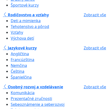
Športové kurzy
Rodičovstvo a vzťahy
Zobrazit vše
Deti a mimienka
Tehotenstvo a pôrod
Vzťahy
Výchova detí
Jazykové kurzy
Zobrazit vše
Angličtina
Francúzština
Nemčina
Čeština
Španielčina
Osobný rozvoj a vzdelávanie
Zobrazit vše
Komunikácia
Prezentačné zručnosti
Sebeoznámenie a seberozvoj