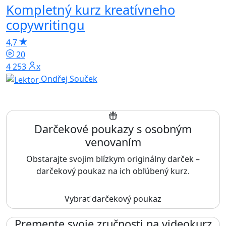
Kompletný kurz kreatívneho
copywritingu
4,7
20
4 253x
Ondřej Souček
Darčekové poukazy s osobným
venovaním
Obstarajte svojim blízkym originálny darček –
darčekový poukaz na ich obľúbený kurz.
Vybrať darčekový poukaz
Premente svoje zručnosti na videokurz