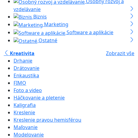
Osobný rozvoj a
vzdelávanie
Biznis
Marketing
Software a aplikácie
Ostatné
Kreativita
Zobrazit vše
Drhanie
Drátovanie
Enkaustika
FIMO
Foto a video
Háčkovanie a pletenie
Kaligrafia
Kreslenie
Kreslenie pravou hemisférou
Maľovanie
Modelovanie