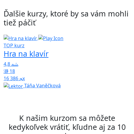
Ďalšie kurzy, ktoré by sa vám mohli
tiež páčiť
TOP kurz
Hra na klavír
4,8
5
18
16 386x
Táňa Vaněčková
K našim kurzom sa môžete
kedykoľvek vrátiť, kľudne aj za 10