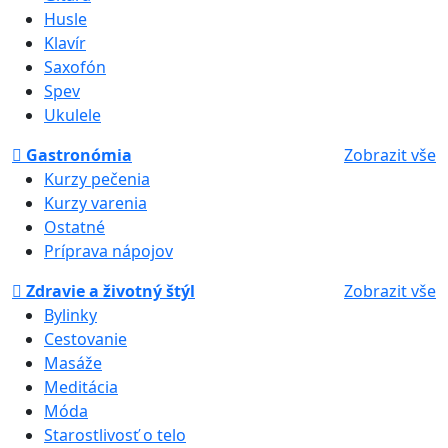
Husle
Klavír
Saxofón
Spev
Ukulele
Gastronómia
Zobrazit vše
Kurzy pečenia
Kurzy varenia
Ostatné
Príprava nápojov
Zdravie a životný štýl
Zobrazit vše
Bylinky
Cestovanie
Masáže
Meditácia
Móda
Starostlivosť o telo