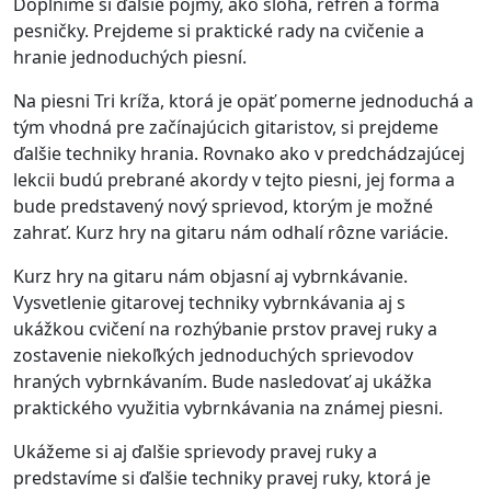
Doplníme si ďalšie pojmy, ako sloha, refrén a forma
pesničky. Prejdeme si praktické rady na cvičenie a
hranie jednoduchých piesní.
Na piesni Tri kríža, ktorá je opäť pomerne jednoduchá a
tým vhodná pre začínajúcich gitaristov, si prejdeme
ďalšie techniky hrania. Rovnako ako v predchádzajúcej
lekcii budú prebrané akordy v tejto piesni, jej forma a
bude predstavený nový sprievod, ktorým je možné
zahrať. Kurz hry na gitaru nám odhalí rôzne variácie.
Kurz hry na gitaru nám objasní aj vybrnkávanie.
Vysvetlenie gitarovej techniky vybrnkávania aj s
ukážkou cvičení na rozhýbanie prstov pravej ruky a
zostavenie niekoľkých jednoduchých sprievodov
hraných vybrnkávaním. Bude nasledovať aj ukážka
praktického využitia vybrnkávania na známej piesni.
Ukážeme si aj ďalšie sprievody pravej ruky a
predstavíme si ďalšie techniky pravej ruky, ktorá je