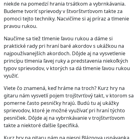
niekde na pomedzí hrania trsátkom a vybrnkávania.
Budeme tvoriť sprievody v štvorštvrťovom takte za
pomoci tejto techniky. Nacvičíme si aj príraz a tlmenie
pravou rukou.
Naučíme sa tiež tlmenie ľavou rukou a dáme si
praktické rady pri hraní baré akordov s ukážkou na
najpoužívanejších akordoch. Dôjde aj na vysvetlenie
princípu tlmenia ľavej ruky a predstavenia niekoľkých
typov sprievodov, v ktorých sa dá tlmenie ľavou rukou
využiť.
Viete čo znamená, keď hráme na troch? Kurz hry na
gitaru nám vysvetlí pojem trojštvrťový takt, v ktorom sa
pomerne často pesničky hrajú. Budú tu aj ukážky
sprievodov, ktoré je možné využívať pri hraní týchto
pesničiek. Dôjde aj na vybrnkávanie v trojštvrťovom
takte a niektoré ďalšie špecifiká.
Kurz hry na gitaru nám na piesni Bláznova uspávanka