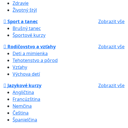
Zdravie
Životný štýl
Sport a tanec
Zobrazit vše
Brušný tanec
Športové kurzy
Rodičovstvo a vzťahy
Zobrazit vše
Deti a mimienka
Tehotenstvo a pôrod
Vzťahy
Výchova detí
Jazykové kurzy
Zobrazit vše
Angličtina
Francúzština
Nemčina
Čeština
Španielčina