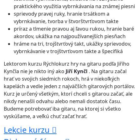
praktického využitia vybrnkávania na známej piesni
sprievody pravej ruky, hranie trsátkom a
vybrnkávanie, tvorba v štvorštvrťovom takte
príraz a tlmenie pravou aj ľavou rukou, hranie baré
akordov, ukážka na najpoužívanejších piesňach
hráme na tri, trojštvrťový takt, ukážky sprievodov,
vybrnkávanie v trojštvrťovom takte a špecifiká
Lektorom kurzu Rýchlokurz hry na gitaru podľa Jiřího
Kynčla nie je nikto iný ako
Jiří Kynčl
. Na gitaru začal
hrať vo svojich siedmich rokoch, hrá v niekoľkých
kapelách a vedie jeden z najväčších gitarových portálov.
Kurz je určený všetkým, ktorí chceli s gitarou začať, ale
nikdy nenašli odvahu alebo nemali dostatok času.
Budeme potrebovať iba gitaru, na ktorej si všetko
vyskúšame, a veľkú chuť začať hrať.
Lekcie kurzu