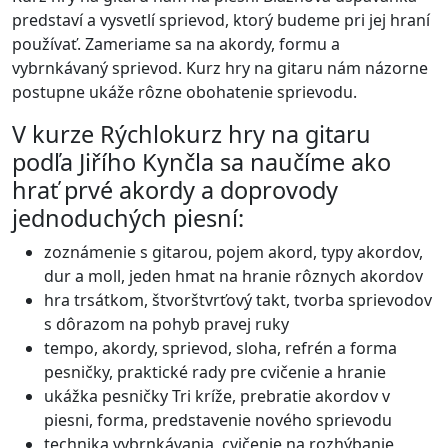
predstaví a vysvetlí sprievod, ktorý budeme pri jej hraní
používať. Zameriame sa na akordy, formu a
vybrnkávaný sprievod. Kurz hry na gitaru nám názorne
postupne ukáže rôzne obohatenie sprievodu.
V kurze Rýchlokurz hry na gitaru
podľa Jiřího Kynčla sa naučíme ako
hrať prvé akordy a doprovody
jednoduchých piesní:
zoznámenie s gitarou, pojem akord, typy akordov,
dur a moll, jeden hmat na hranie rôznych akordov
hra trsátkom, štvorštvrťový takt, tvorba sprievodov
s dôrazom na pohyb pravej ruky
tempo, akordy, sprievod, sloha, refrén a forma
pesničky, praktické rady pre cvičenie a hranie
ukážka pesničky Tri kríže, prebratie akordov v
piesni, forma, predstavenie nového sprievodu
technika vybrnkávania, cvičenie na rozhýbanie