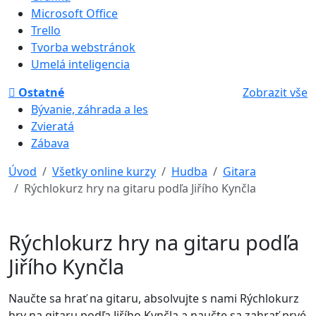
Microsoft Office
Trello
Tvorba webstránok
Umelá inteligencia
Ostatné
Zobrazit vše
Bývanie, záhrada a les
Zvieratá
Zábava
Úvod
Všetky online kurzy
Hudba
Gitara
Rýchlokurz hry na gitaru podľa Jiřího Kynčla
Rýchlokurz hry na gitaru podľa
Jiřího Kynčla
Naučte sa hrať na gitaru, absolvujte s nami Rýchlokurz
hry na gitaru podľa Jiřího Kynčla a naučte sa zahrať prvé