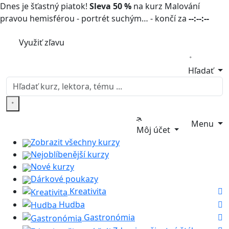
Dnes je šťastný piatok!
Sleva 50 %
na kurz Malování
pravou hemisférou - portrét suchým… - končí za
--:--:--
Využiť zľavu
Hľadať
Menu
Môj účet
Zobrazit všechny kurzy
Nejoblíbenější kurzy
Nové kurzy
Dárkové poukazy
Kreativita
Hudba
Gastronómia