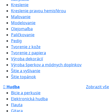
Kreslenie
Kreslenie pravou hemisférou
Maľovanie
Modelovanie
Olejomaľba
Paličkovanie
Pedig
Tvorenie z kože
Tvorenie z papiera
Výroba dekorácií
Výroba šperkov a módnych doplnkov
Šitie a vyšívanie
Šitie topánok
Hudba
Zobrazit vše
Bicie a perkusie
Elektronická hudba
Flauta
Gitara