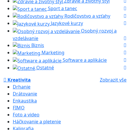
Zdravie a životný štýl
Sport a tanec
Rodičovstvo a vzťahy
Jazykové kurzy
Osobný rozvoj a
vzdelávanie
Biznis
Marketing
Software a aplikácie
Ostatné
Kreativita
Zobrazit vše
Drhanie
Drátovanie
Enkaustika
FIMO
Foto a video
Háčkovanie a pletenie
Kaligrafia