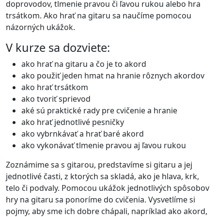
doprovodov, tlmenie pravou či ľavou rukou alebo hra
trsátkom. Ako hrať na gitaru sa naučíme pomocou
názorných ukážok.
V kurze sa dozviete:
ako hrať na gitaru a čo je to akord
ako použiť jeden hmat na hranie rôznych akordov
ako hrať trsátkom
ako tvoriť sprievod
aké sú praktické rady pre cvičenie a hranie
ako hrať jednotlivé pesničky
ako vybrnkávať a hrať baré akord
ako vykonávať tlmenie pravou aj ľavou rukou
Zoznámime sa s gitarou, predstavíme si gitaru a jej
jednotlivé časti, z ktorých sa skladá, ako je hlava, krk,
telo či podvaly. Pomocou ukážok jednotlivých spôsobov
hry na gitaru sa ponoríme do cvičenia. Vysvetlíme si
pojmy, aby sme ich dobre chápali, napríklad ako akord,