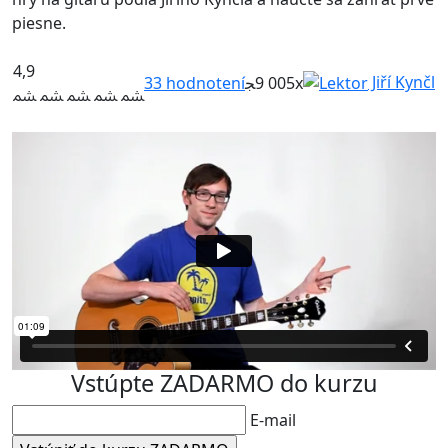
piesne.
4,9
Jiří Kynčl
33
hodnotení
9 005x
Vstúpte ZADARMO do kurzu
E-mail