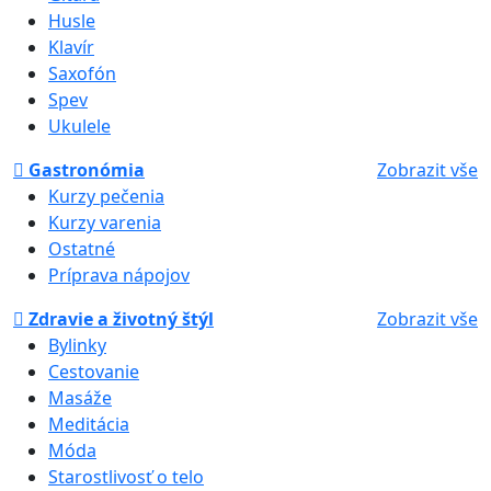
Husle
Klavír
Saxofón
Spev
Ukulele
Gastronómia
Zobrazit vše
Kurzy pečenia
Kurzy varenia
Ostatné
Príprava nápojov
Zdravie a životný štýl
Zobrazit vše
Bylinky
Cestovanie
Masáže
Meditácia
Móda
Starostlivosť o telo