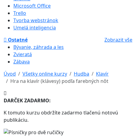
Microsoft Office
Trello
Tvorba webstránok
Umelá inteligencia
Ostatné
Zobrazit vše
Bývanie, záhrada a les
Zvieratá
Zábava
Úvod
Všetky online kurzy
Hudba
Klavír
Hra na klavír (klávesy) podľa farebných nôt
DARČEK ZADARMO:
K tomuto kurzu obdržíte zadarmo tlačenú notovú
publikáciu.