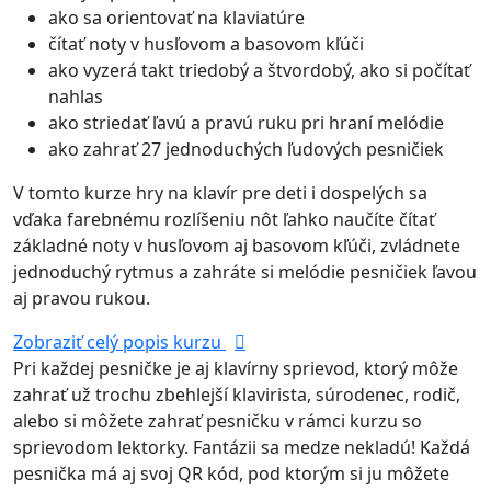
ako sa orientovať na klaviatúre
čítať noty v husľovom a basovom kľúči
ako vyzerá takt triedobý a štvordobý, ako si počítať
nahlas
ako striedať ľavú a pravú ruku pri hraní melódie
ako zahrať 27 jednoduchých ľudových pesničiek
V tomto kurze hry na klavír pre deti i dospelých sa
vďaka farebnému rozlíšeniu nôt ľahko naučíte čítať
základné noty v husľovom aj basovom kľúči, zvládnete
jednoduchý rytmus a zahráte si melódie pesničiek ľavou
aj pravou rukou.
Zobraziť celý popis kurzu
Pri každej pesničke je aj klavírny sprievod, ktorý môže
zahrať už trochu zbehlejší klavirista, súrodenec, rodič,
alebo si môžete zahrať pesničku v rámci kurzu so
sprievodom lektorky. Fantázii sa medze nekladú! Každá
pesnička má aj svoj QR kód, pod ktorým si ju môžete