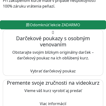
Pri zakúpenom kurze máte v prípade nespokojnosti
100% záruku vrátenia peňazí.
Odomknúť lekcie ZADARMO
Darčekové poukazy s osobným
venovaním
Obstarajte svojim blízkym originálny darček –
darčekový poukaz na ich obľúbený kurz.
Vybrať darčekový poukaz
Premente svoje zručnosti na videokurz
Vieme váš kurz vyrobiť aj predať
Viac informácií