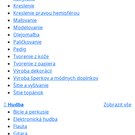
Kreslenie
Kreslenie pravou hemisférou
Maľovanie
Modelovanie
Olejomaľba
Paličkovanie
Pedig
Tvorenie z kože
Tvorenie z papiera
Výroba dekorácií
Výroba šperkov a módnych doplnkov
Šitie a vyšívanie
Šitie topánok
Hudba
Zobrazit vše
Bicie a perkusie
Elektronická hudba
Flauta
Gitara