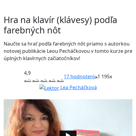
Hra na klavír (klávesy) podľa
farebných nôt
Naučte sa hrať podľa farebných nôt priamo s autorkou
notovej publikácie Leou Pecháčkovou v tomto kurze pre
úplných klavírnych začiatočníkov!
4,9
17
hodnotení
1 195x
Lea Pecháčková