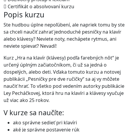
Certifikát o absolvovaní kurzu
Popis kurzu
Ste hudbou úplne nepoľúbení, ale napriek tomu by ste
sa chceli naučiť zahrať jednoduché pesničky na klavír
alebo klávesy? Neviete noty, nechápete rytmus, ani
neviete spievať? Nevadí!
Kurz „Hra na klavír (klávesy) podľa farebných nôt“ je
určený úplným začiatočníkom, či už sa jedná o
dospelých, alebo deti. Vďaka tomuto kurzu a notovej
publikácii „Pesničky pre dve ručičky“ sa aj vy môžete
naučiť hrať. To všetko pod vedením autorky publikácie
Ley Pecháčkovej, ktorá hru na klavíri a klávesy vyučuje
už viac ako 25 rokov.
V kurze sa naučíte:
ako správne sedieť pri klavíri
aké je správne postavenie rúk