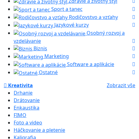
Zdravie a životný štýl
Sport a tanec
Rodičovstvo a vzťahy
Jazykové kurzy
Osobný rozvoj a
vzdelávanie
Biznis
Marketing
Software a aplikácie
Ostatné
Kreativita
Zobrazit vše
Drhanie
Drátovanie
Enkaustika
FIMO
Foto a video
Háčkovanie a pletenie
Kaligrafia