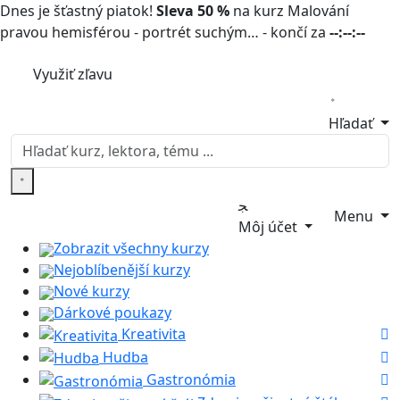
Dnes je šťastný piatok!
Sleva 50 %
na kurz Malování
pravou hemisférou - portrét suchým… - končí za
--:--:--
Využiť zľavu
Hľadať
Menu
Môj účet
Zobrazit všechny kurzy
Nejoblíbenější kurzy
Nové kurzy
Dárkové poukazy
Kreativita
Hudba
Gastronómia