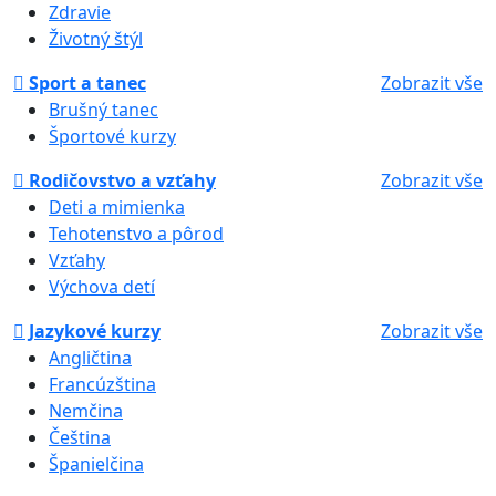
Zdravie
Životný štýl
Sport a tanec
Zobrazit vše
Brušný tanec
Športové kurzy
Rodičovstvo a vzťahy
Zobrazit vše
Deti a mimienka
Tehotenstvo a pôrod
Vzťahy
Výchova detí
Jazykové kurzy
Zobrazit vše
Angličtina
Francúzština
Nemčina
Čeština
Španielčina