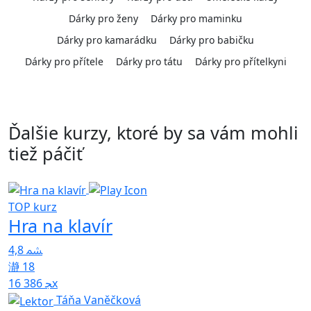
Dárky pro ženy
Dárky pro maminku
Dárky pro kamarádku
Dárky pro babičku
Dárky pro přítele
Dárky pro tátu
Dárky pro přítelkyni
Ďalšie kurzy, ktoré by sa vám mohli
tiež páčiť
TOP kurz
Hra na klavír
T
4,8
18
16 386x
Táňa Vaněčková
4