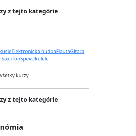
zy z tejto kategórie
rkusie
Elektronická hudba
Flauta
Gitara
r
Saxofón
Spev
Ukulele
 všetky kurzy
zy z tejto kategórie
onómia