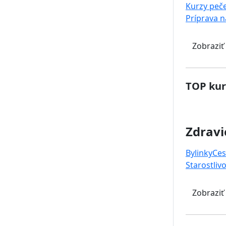
Kurzy peč
Príprava 
Zobraziť
TOP kur
Zdravi
Bylinky
Ces
Starostlivo
Zobraziť