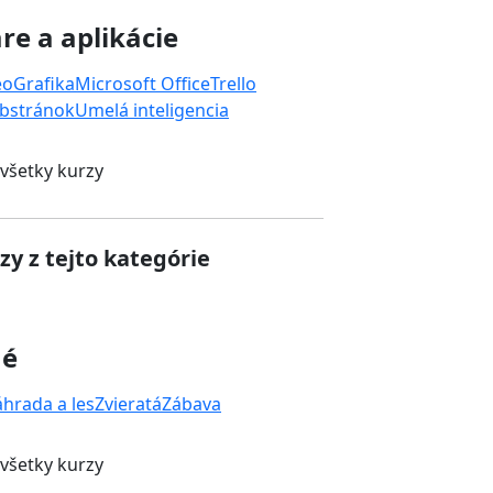
re a aplikácie
eo
Grafika
Microsoft Office
Trello
bstránok
Umelá inteligencia
 všetky kurzy
zy z tejto kategórie
né
áhrada a les
Zvieratá
Zábava
 všetky kurzy