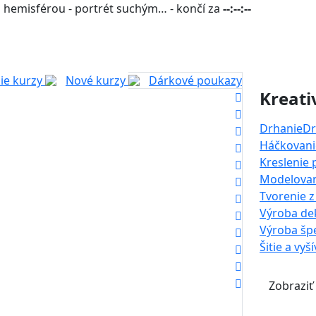
 hemisférou - portrét suchým… - končí za
--:--:--
ie kurzy
Nové kurzy
Dárkové poukazy
Kreati
Drhanie
Dr
Háčkovanie
Kreslenie
Modelova
Tvorenie z
Výroba dek
Výroba šp
Šitie a vyš
Zobraziť