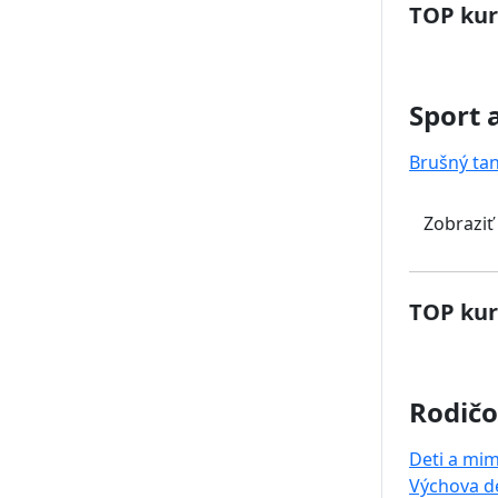
TOP kur
Sport 
Brušný ta
Zobraziť
TOP kur
Rodičo
Deti a mi
Výchova de