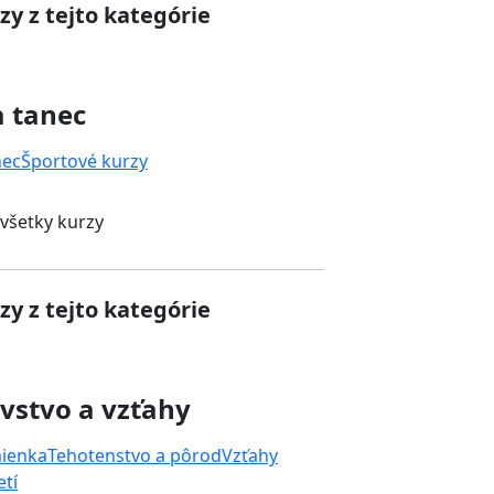
zy z tejto kategórie
a tanec
nec
Športové kurzy
 všetky kurzy
zy z tejto kategórie
vstvo a vzťahy
mienka
Tehotenstvo a pôrod
Vzťahy
tí