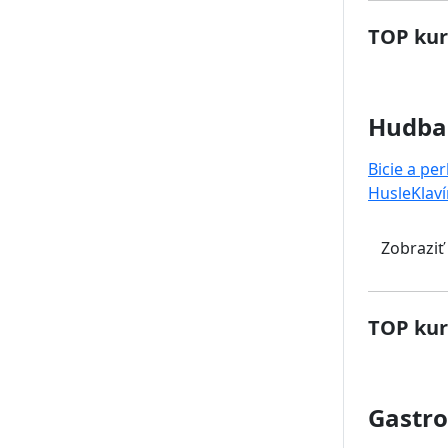
TOP kur
Hudba
Bicie a pe
Husle
Klaví
Zobraziť
TOP kur
Gastr