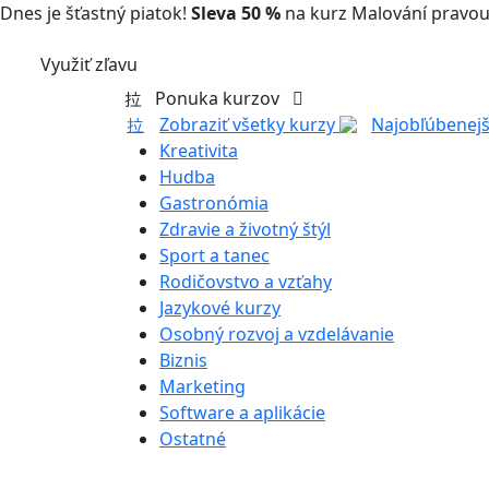
Dnes je šťastný piatok!
Sleva 50 %
na kurz Malování pravou
Využiť zľavu
Ponuka kurzov
Zobraziť všetky kurzy
Najobľúbenejš
Kreativita
Hudba
Gastronómia
Zdravie a životný štýl
Sport a tanec
Rodičovstvo a vzťahy
Jazykové kurzy
Osobný rozvoj a vzdelávanie
Biznis
Marketing
Software a aplikácie
Ostatné