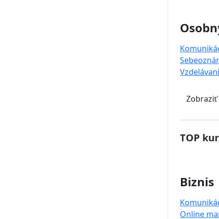
Osobný
Komuniká
Sebeoznám
Vzdelávan
Zobraziť
TOP kur
Biznis
Komuniká
Online ma