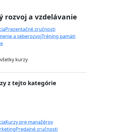
 rozvoj a vzdelávanie
cia
Prezentačné zručnosti
enie a seberozvoj
Tréning pamäti
ie
 všetky kurzy
zy z tejto kategórie
cia
Kurzy pre manažérov
rketing
Predajné zručnosti