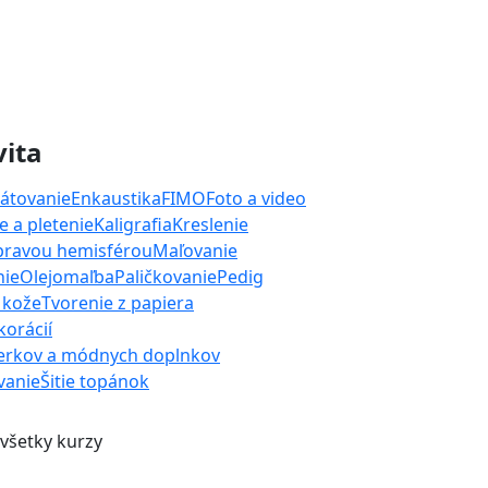
vita
átovanie
Enkaustika
FIMO
Foto a video
 a pletenie
Kaligrafia
Kreslenie
 pravou hemisférou
Maľovanie
nie
Olejomaľba
Paličkovanie
Pedig
 kože
Tvorenie z papiera
orácií
erkov a módnych doplnkov
ívanie
Šitie topánok
 všetky kurzy