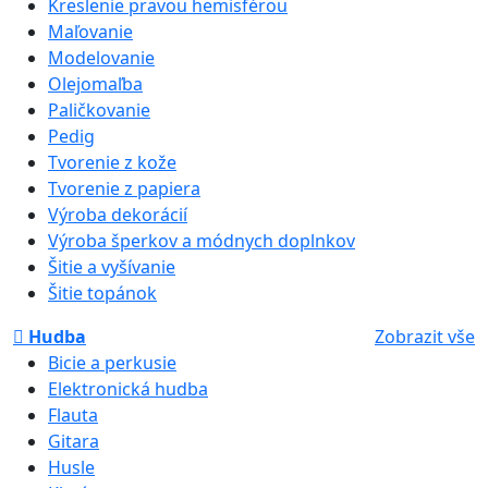
Kreslenie pravou hemisférou
Maľovanie
Modelovanie
Olejomaľba
Paličkovanie
Pedig
Tvorenie z kože
Tvorenie z papiera
Výroba dekorácií
Výroba šperkov a módnych doplnkov
Šitie a vyšívanie
Šitie topánok
Hudba
Zobrazit vše
Bicie a perkusie
Elektronická hudba
Flauta
Gitara
Husle