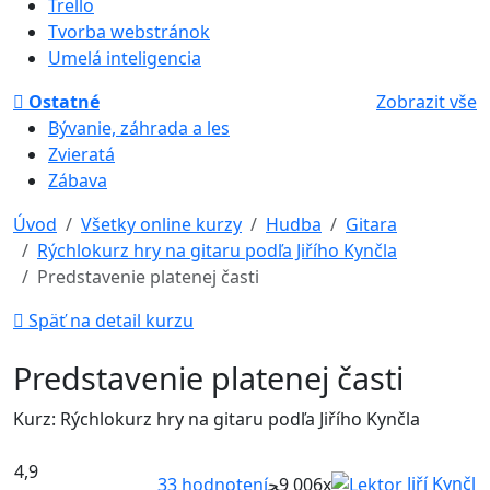
Trello
Tvorba webstránok
Umelá inteligencia
Ostatné
Zobrazit vše
Bývanie, záhrada a les
Zvieratá
Zábava
Úvod
Všetky online kurzy
Hudba
Gitara
Rýchlokurz hry na gitaru podľa Jiřího Kynčla
Predstavenie platenej časti
Späť na detail kurzu
Predstavenie platenej časti
Kurz: Rýchlokurz hry na gitaru podľa Jiřího Kynčla
4,9
Jiří Kynčl
33
hodnotení
9 006x