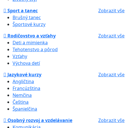
Sport a tanec
Zobrazit vše
Brušný tanec
Športové kurzy
Rodičovstvo a vzťahy
Zobrazit vše
Deti a mimienka
Tehotenstvo a pôrod
Vzťahy
Výchova detí
Jazykové kurzy
Zobrazit vše
Angličtina
Francúzština
Nemčina
Čeština
Španielčina
Osobný rozvoj a vzdelávanie
Zobrazit vše
Komunikácia