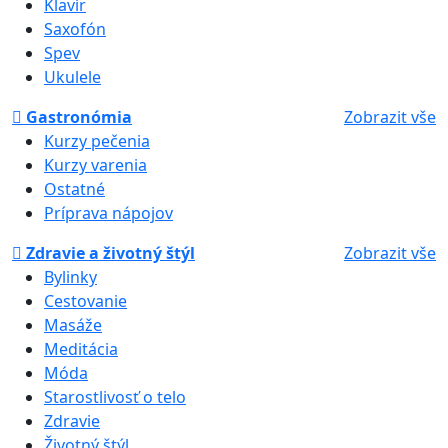
Klavír
Saxofón
Spev
Ukulele
Gastronómia
Zobrazit vše
Kurzy pečenia
Kurzy varenia
Ostatné
Príprava nápojov
Zdravie a životný štýl
Zobrazit vše
Bylinky
Cestovanie
Masáže
Meditácia
Móda
Starostlivosť o telo
Zdravie
Životný štýl