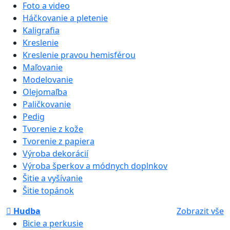
Foto a video
Háčkovanie a pletenie
Kaligrafia
Kreslenie
Kreslenie pravou hemisférou
Maľovanie
Modelovanie
Olejomaľba
Paličkovanie
Pedig
Tvorenie z kože
Tvorenie z papiera
Výroba dekorácií
Výroba šperkov a módnych doplnkov
Šitie a vyšívanie
Šitie topánok
Hudba
Zobrazit vše
Bicie a perkusie