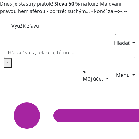
Dnes je šťastný piatok!
Sleva 50 %
na kurz Malování
pravou hemisférou - portrét suchým… - končí za
--:--:--
Využiť zľavu
Hľadať
Menu
Môj účet