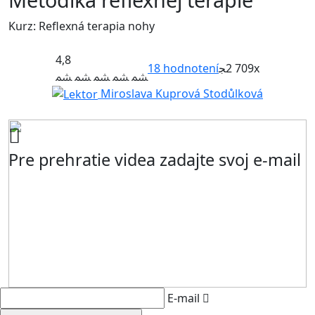
Kurz: Reflexná terapia nohy
4,8
18
hodnotení
2 709x
Miroslava Kuprová Stodůlková
Pre prehratie videa zadajte svoj e-mail
E-mail