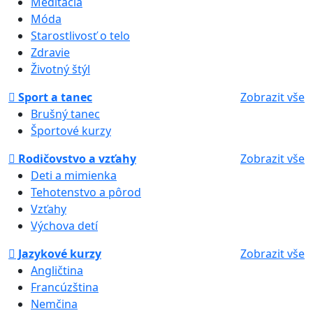
Meditácia
Móda
Starostlivosť o telo
Zdravie
Životný štýl
Sport a tanec
Zobrazit vše
Brušný tanec
Športové kurzy
Rodičovstvo a vzťahy
Zobrazit vše
Deti a mimienka
Tehotenstvo a pôrod
Vzťahy
Výchova detí
Jazykové kurzy
Zobrazit vše
Angličtina
Francúzština
Nemčina