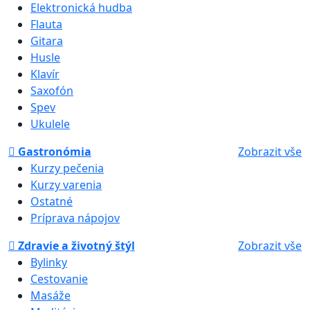
Elektronická hudba
Flauta
Gitara
Husle
Klavír
Saxofón
Spev
Ukulele
Gastronómia
Zobrazit vše
Kurzy pečenia
Kurzy varenia
Ostatné
Príprava nápojov
Zdravie a životný štýl
Zobrazit vše
Bylinky
Cestovanie
Masáže