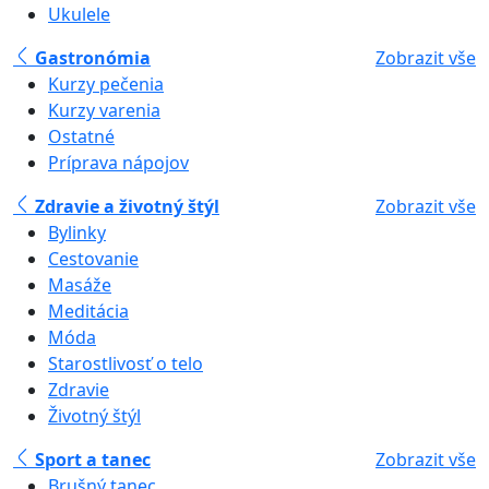
Ukulele
Gastronómia
Zobrazit vše
Kurzy pečenia
Kurzy varenia
Ostatné
Príprava nápojov
Zdravie a životný štýl
Zobrazit vše
Bylinky
Cestovanie
Masáže
Meditácia
Móda
Starostlivosť o telo
Zdravie
Životný štýl
Sport a tanec
Zobrazit vše
Brušný tanec