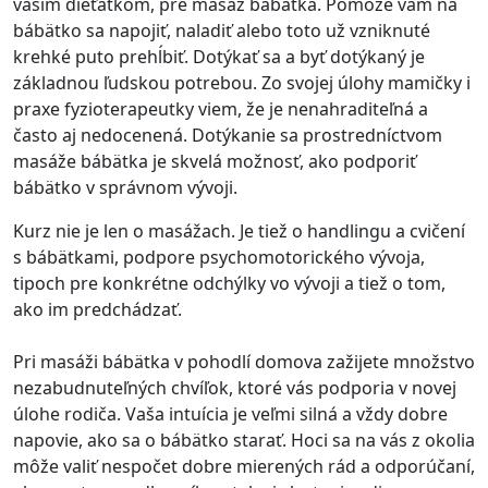
vašim dieťatkom, pre masáž bábätka. Pomôže vám na
bábätko sa napojiť, naladiť alebo toto už vzniknuté
krehké puto prehĺbiť. Dotýkať sa a byť dotýkaný je
základnou ľudskou potrebou. Zo svojej úlohy mamičky i
praxe fyzioterapeutky viem, že je nenahraditeľná a
často aj nedocenená. Dotýkanie sa prostredníctvom
masáže bábätka je skvelá možnosť, ako podporiť
bábätko v správnom vývoji.
Kurz nie je len o masážach. Je tiež o handlingu a cvičení
s bábätkami, podpore psychomotorického vývoja,
tipoch pre konkrétne odchýlky vo vývoji a tiež o tom,
ako im predchádzať.
Pri masáži bábätka v pohodlí domova zažijete množstvo
nezabudnuteľných chvíľok, ktoré vás podporia v novej
úlohe rodiča. Vaša intuícia je veľmi silná a vždy dobre
napovie, ako sa o bábätko starať. Hoci sa na vás z okolia
môže valiť nespočet dobre mierených rád a odporúčaní,