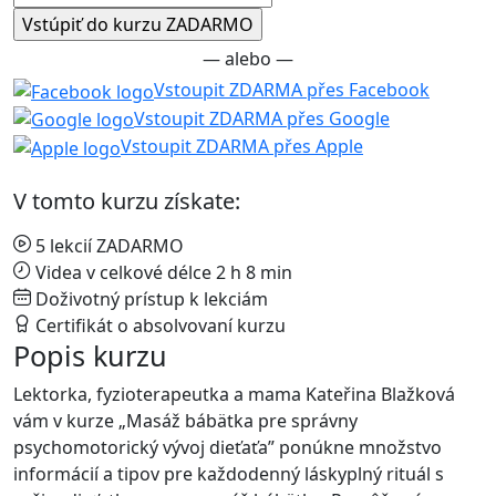
— alebo —
Vstoupit ZDARMA přes Facebook
Vstoupit ZDARMA přes Google
Vstoupit ZDARMA přes Apple
V tomto kurzu získate:
5 lekcií ZADARMO
Videa v celkové délce 2 h 8 min
Doživotný prístup k lekciám
Certifikát o absolvovaní kurzu
Popis kurzu
Lektorka, fyzioterapeutka a mama Kateřina Blažková
vám v kurze „Masáž bábätka pre správny
psychomotorický vývoj dieťaťa” ponúkne množstvo
informácií a tipov pre každodenný láskyplný rituál s