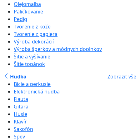
Olejomaľba
Paličkovanie
Pedig
Tvorenie z kože
Tvorenie z papiera
Výroba dekorácií
Výroba šperkov a módnych doplnkov
Šitie a vyšívanie
Šitie topánok
Hudba
Zobrazit vše
Bicie a perkusie
Elektronická hudba
Flauta
Gitara
Husle
Klavír
Saxofón
Spev