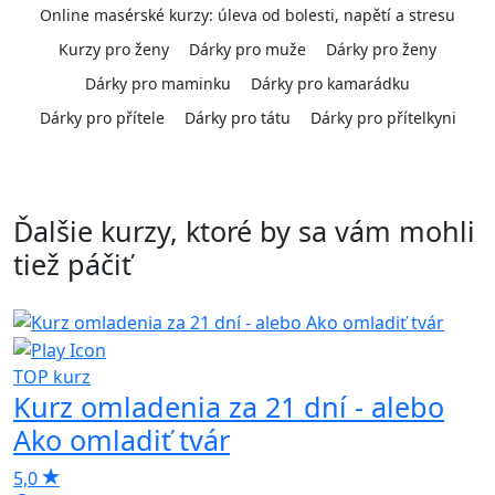
Online masérské kurzy: úleva od bolesti, napětí a stresu
Kurzy pro ženy
Dárky pro muže
Dárky pro ženy
Dárky pro maminku
Dárky pro kamarádku
Dárky pro přítele
Dárky pro tátu
Dárky pro přítelkyni
Ďalšie kurzy, ktoré by sa vám mohli
tiež páčiť
TOP kurz
4
Kurz omladenia za 21 dní - alebo
Ako omladiť tvár
5,0