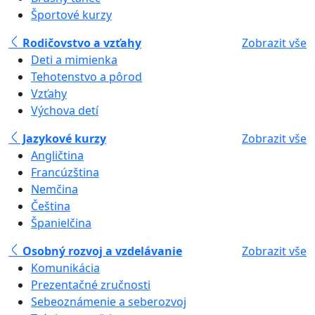
Športové kurzy
Rodičovstvo a vzťahy
Zobrazit vše
Deti a mimienka
Tehotenstvo a pôrod
Vzťahy
Výchova detí
Jazykové kurzy
Zobrazit vše
Angličtina
Francúzština
Nemčina
Čeština
Španielčina
Osobný rozvoj a vzdelávanie
Zobrazit vše
Komunikácia
Prezentačné zručnosti
Sebeoznámenie a seberozvoj