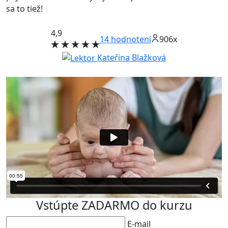
sa to tiež!
4,9
14
hodnotení
906x
Kateřina Blažková
Vstúpte ZADARMO do kurzu
E-mail