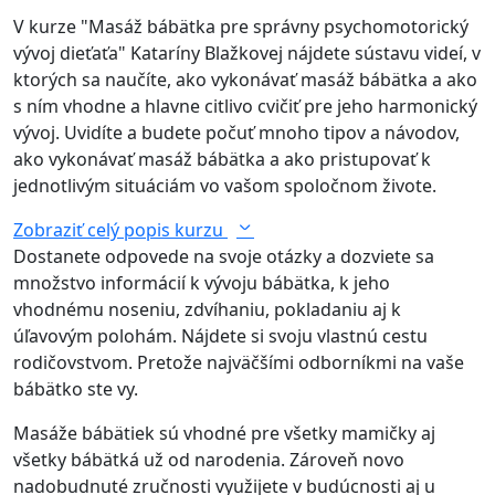
V kurze "Masáž bábätka pre správny psychomotorický
vývoj dieťaťa" Kataríny Blažkovej nájdete sústavu videí, v
ktorých sa naučíte, ako vykonávať masáž bábätka a ako
s ním vhodne a hlavne citlivo cvičiť pre jeho harmonický
vývoj. Uvidíte a budete počuť mnoho tipov a návodov,
ako vykonávať masáž bábätka a ako pristupovať k
jednotlivým situáciám vo vašom spoločnom živote.
Zobraziť celý popis kurzu
Dostanete odpovede na svoje otázky a dozviete sa
množstvo informácií k vývoju bábätka, k jeho
vhodnému noseniu, zdvíhaniu, pokladaniu aj k
úľavovým polohám. Nájdete si svoju vlastnú cestu
rodičovstvom. Pretože najväčšími odborníkmi na vaše
bábätko ste vy.
Masáže bábätiek sú vhodné pre všetky mamičky aj
všetky bábätká už od narodenia. Zároveň novo
nadobudnuté zručnosti využijete v budúcnosti aj u