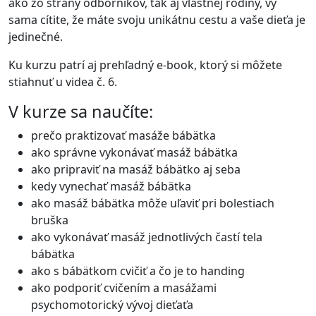
ako zo strany odborníkov, tak aj vlastnej rodiny, vy
sama cítite, že máte svoju unikátnu cestu a vaše dieťa je
jedinečné.
Ku kurzu patrí aj prehľadný e-book, ktorý si môžete
stiahnuť u videa č. 6.
V kurze sa naučíte:
prečo praktizovať masáže bábätka
ako správne vykonávať masáž bábätka
ako pripraviť na masáž bábätko aj seba
kedy vynechať masáž bábätka
ako masáž bábätka môže uľaviť pri bolestiach
bruška
ako vykonávať masáž jednotlivých častí tela
bábätka
ako s bábätkom cvičiť a čo je to handing
ako podporiť cvičením a masážami
psychomotorický vývoj dieťaťa