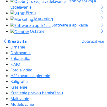
Osobný rozvoj a
vzdelávanie
Biznis
Marketing
Software a aplikácie
Ostatné
Kreativita
Zobrazit vše
Drhanie
Drátovanie
Enkaustika
FIMO
Foto a video
Háčkovanie a pletenie
Kaligrafia
Kreslenie
Kreslenie pravou hemisférou
Maľovanie
Modelovanie