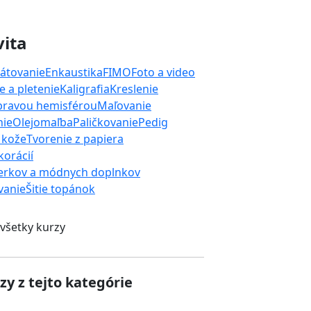
vita
átovanie
Enkaustika
FIMO
Foto a video
 a pletenie
Kaligrafia
Kreslenie
 pravou hemisférou
Maľovanie
nie
Olejomaľba
Paličkovanie
Pedig
 kože
Tvorenie z papiera
orácií
erkov a módnych doplnkov
ívanie
Šitie topánok
 všetky kurzy
zy z tejto kategórie