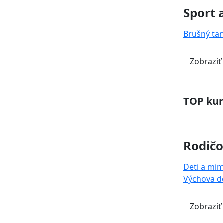
Sport 
Brušný ta
Zobraziť
TOP kur
Rodičo
Deti a mi
Výchova de
Zobraziť