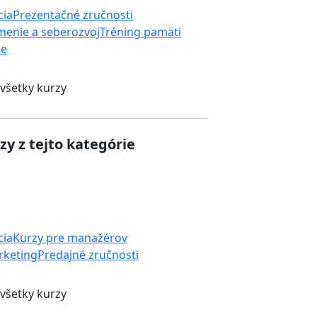
cia
Prezentačné zručnosti
enie a seberozvoj
Tréning pamäti
ie
 všetky kurzy
zy z tejto kategórie
cia
Kurzy pre manažérov
rketing
Predajné zručnosti
 všetky kurzy