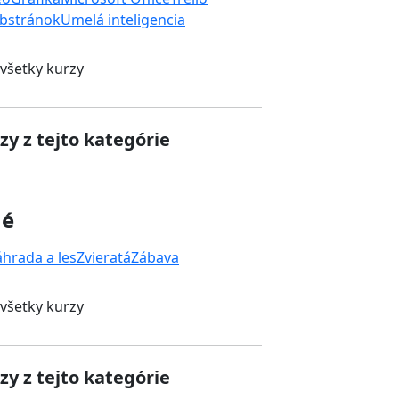
bstránok
Umelá inteligencia
 všetky kurzy
zy z tejto kategórie
né
áhrada a les
Zvieratá
Zábava
 všetky kurzy
zy z tejto kategórie