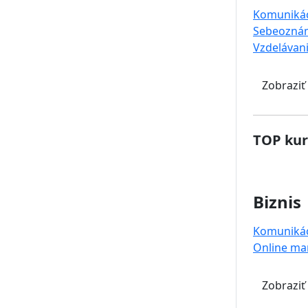
Komuniká
Sebeoznám
Vzdelávan
Zobraziť
TOP kur
Biznis
Komuniká
Online ma
Zobraziť