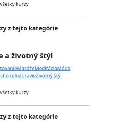
 všetky kurzy
zy z tejto kategórie
e a životný štýl
tovanie
Masáže
Meditácia
Móda
sť o telo
Zdravie
Životný štýl
 všetky kurzy
zy z tejto kategórie