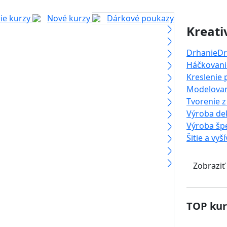
ie kurzy
Nové kurzy
Dárkové poukazy
Kreati
Drhanie
Dr
Háčkovanie
Kreslenie
Modelova
Tvorenie z
Výroba dek
Výroba šp
Šitie a vyš
Zobraziť
TOP kur