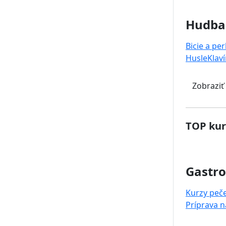
Hudba
Bicie a pe
Husle
Klaví
Zobraziť
TOP kur
Gastr
Kurzy peč
Príprava 