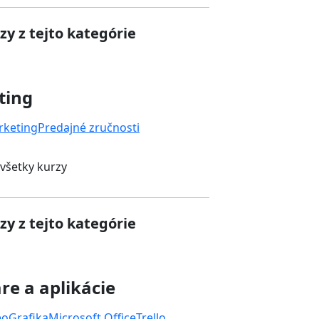
zy z tejto kategórie
ting
rketing
Predajné zručnosti
 všetky kurzy
zy z tejto kategórie
re a aplikácie
eo
Grafika
Microsoft Office
Trello