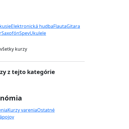
rkusie
Elektronická hudba
Flauta
Gitara
r
Saxofón
Spev
Ukulele
 všetky kurzy
zy z tejto kategórie
onómia
enia
Kurzy varenia
Ostatné
nápojov