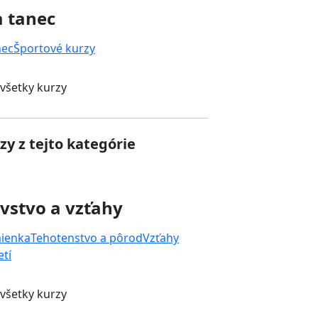
a tanec
nec
Športové kurzy
 všetky kurzy
zy z tejto kategórie
vstvo a vzťahy
mienka
Tehotenstvo a pôrod
Vzťahy
tí
 všetky kurzy