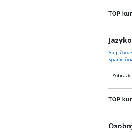
TOP kur
Jazyko
Angličtina
Španielčin
Zobraziť
TOP kur
Osobný