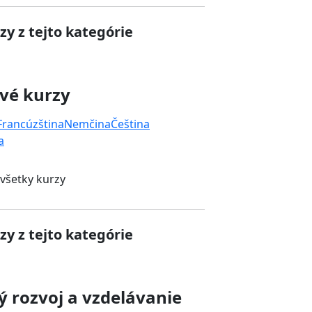
zy z tejto kategórie
vé kurzy
Francúzština
Nemčina
Čeština
a
 všetky kurzy
zy z tejto kategórie
 rozvoj a vzdelávanie