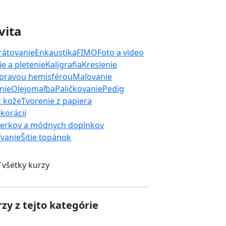
vita
rátovanie
Enkaustika
FIMO
Foto a video
e a pletenie
Kaligrafia
Kreslenie
 pravou hemisférou
Maľovanie
nie
Olejomaľba
Paličkovanie
Pedig
z kože
Tvorenie z papiera
korácií
perkov a módnych doplnkov
ívanie
Šitie topánok
 všetky kurzy
zy z tejto kategórie