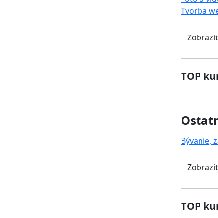
Tvorba w
Zobraziť
TOP kur
Ostat
Bývanie, z
Zobraziť
TOP kur