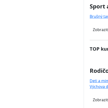
Sport 
Brušný ta
Zobraziť
TOP kur
Rodičo
Deti a mi
Výchova d
Zobraziť