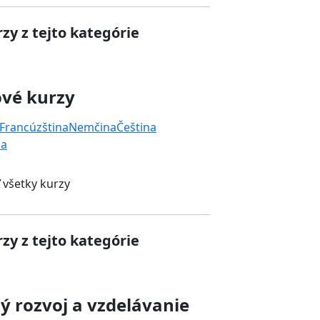
zy z tejto kategórie
ové kurzy
Francúzština
Nemčina
Čeština
na
 všetky kurzy
zy z tejto kategórie
 rozvoj a vzdelávanie