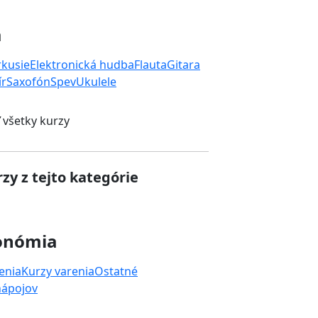
a
rkusie
Elektronická hudba
Flauta
Gitara
ír
Saxofón
Spev
Ukulele
 všetky kurzy
zy z tejto kategórie
onómia
enia
Kurzy varenia
Ostatné
nápojov