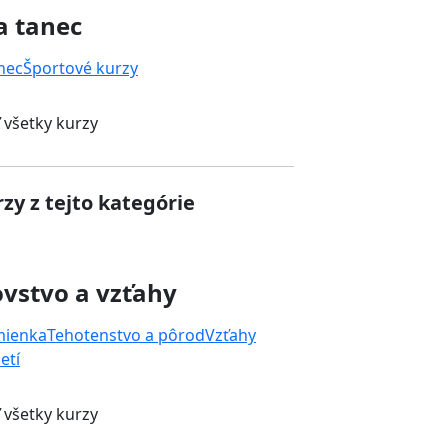
a tanec
nec
Športové kurzy
 všetky kurzy
zy z tejto kategórie
vstvo a vzťahy
mienka
Tehotenstvo a pôrod
Vzťahy
etí
 všetky kurzy