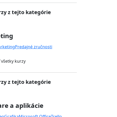
zy z tejto kategórie
ting
rketing
Predajné zručnosti
 všetky kurzy
zy z tejto kategórie
re a aplikácie
deo
Grafika
Microsoft Office
Trello