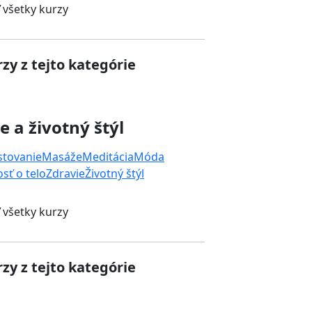
 všetky kurzy
zy z tejto kategórie
e a životný štýl
stovanie
Masáže
Meditácia
Móda
osť o telo
Zdravie
Životný štýl
 všetky kurzy
zy z tejto kategórie