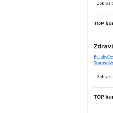
Zobraziť
TOP kur
Zdravi
Bylinky
Ce
Starostliv
Zobraziť
TOP kur