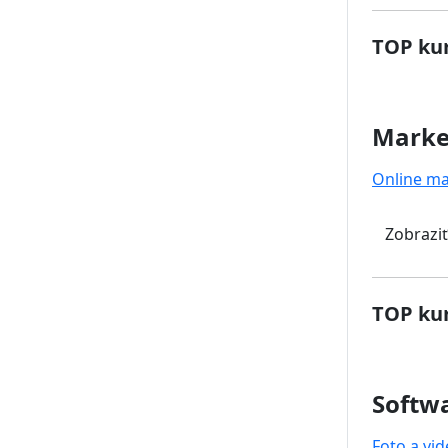
TOP kur
Marke
Online ma
Zobraziť
TOP kur
Softwa
Foto a vi