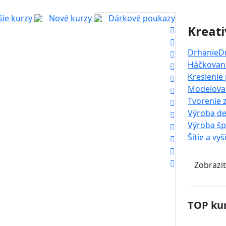
šie kurzy
Nové kurzy
Dárkové poukazy
Kreati
Drhanie
D
Háčkovani
Kreslenie
Modelova
Tvorenie 
Výroba de
Výroba š
Šitie a vyš
Zobraziť
TOP kur