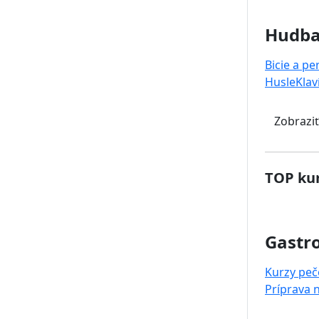
Hudb
Bicie a pe
Husle
Klav
Zobraziť
TOP kur
Gastr
Kurzy peč
Príprava 