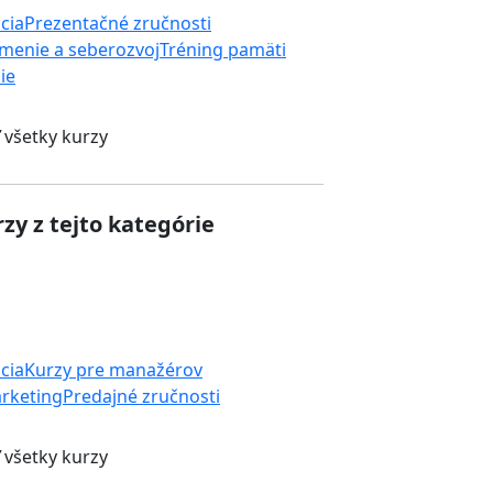
cia
Prezentačné zručnosti
menie a seberozvoj
Tréning pamäti
ie
 všetky kurzy
zy z tejto kategórie
cia
Kurzy pre manažérov
rketing
Predajné zručnosti
 všetky kurzy