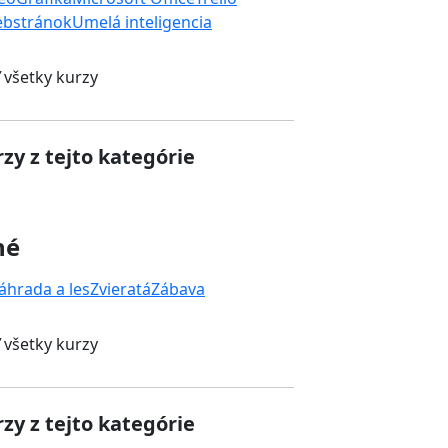
ebstránok
Umelá inteligencia
 všetky kurzy
zy z tejto kategórie
né
áhrada a les
Zvieratá
Zábava
 všetky kurzy
zy z tejto kategórie