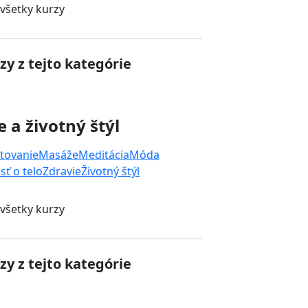
 všetky kurzy
zy z tejto kategórie
e a životný štýl
tovanie
Masáže
Meditácia
Móda
sť o telo
Zdravie
Životný štýl
 všetky kurzy
zy z tejto kategórie