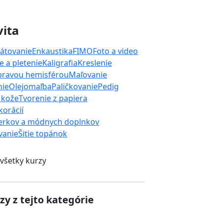
vita
átovanie
Enkaustika
FIMO
Foto a video
 a pletenie
Kaligrafia
Kreslenie
 pravou hemisférou
Maľovanie
nie
Olejomaľba
Paličkovanie
Pedig
 kože
Tvorenie z papiera
orácií
erkov a módnych doplnkov
ívanie
Šitie topánok
 všetky kurzy
zy z tejto kategórie