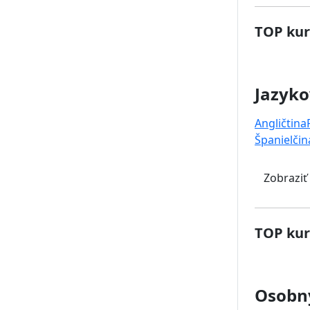
TOP kur
Jazyko
Angličtina
Španielčin
Zobraziť
TOP kur
Osobný