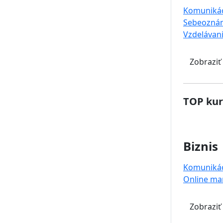
Komuniká
Sebeoznám
Vzdelávan
Zobraziť
TOP kur
Biznis
Komuniká
Online ma
Zobraziť