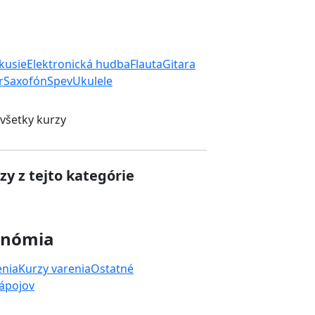
rkusie
Elektronická hudba
Flauta
Gitara
r
Saxofón
Spev
Ukulele
 všetky kurzy
zy z tejto kategórie
onómia
enia
Kurzy varenia
Ostatné
nápojov