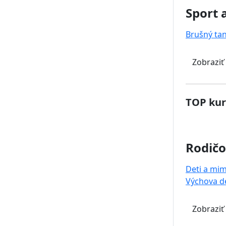
Sport 
Brušný ta
Zobraziť
TOP kur
Rodičo
Deti a mi
Výchova de
Zobraziť