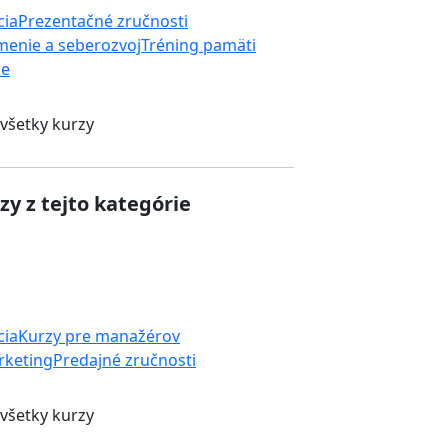
cia
Prezentačné zručnosti
enie a seberozvoj
Tréning pamäti
ie
 všetky kurzy
zy z tejto kategórie
cia
Kurzy pre manažérov
rketing
Predajné zručnosti
 všetky kurzy