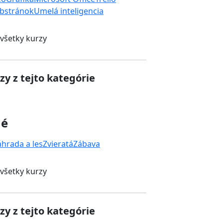
bstránok
Umelá inteligencia
 všetky kurzy
zy z tejto kategórie
né
áhrada a les
Zvieratá
Zábava
 všetky kurzy
zy z tejto kategórie