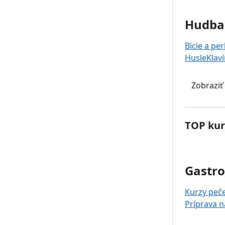
Hudba
Bicie a pe
Husle
Klaví
Zobraziť
TOP kur
Gastr
Kurzy peč
Príprava 