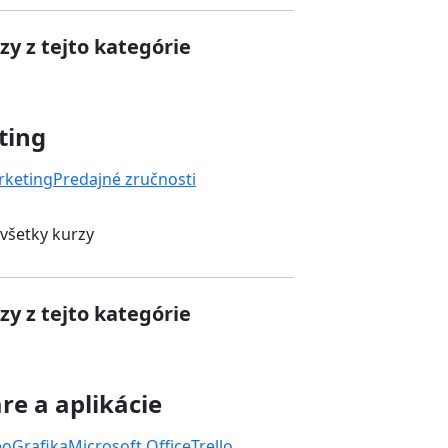
zy z tejto kategórie
ting
rketing
Predajné zručnosti
 všetky kurzy
zy z tejto kategórie
re a aplikácie
eo
Grafika
Microsoft Office
Trello