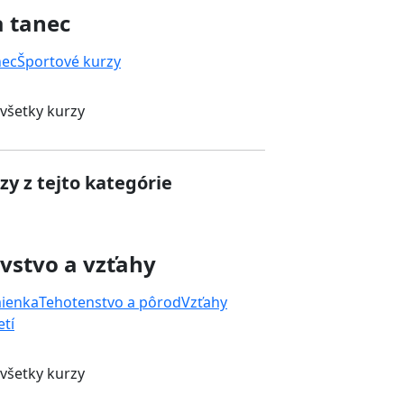
a tanec
nec
Športové kurzy
 všetky kurzy
zy z tejto kategórie
vstvo a vzťahy
mienka
Tehotenstvo a pôrod
Vzťahy
tí
 všetky kurzy