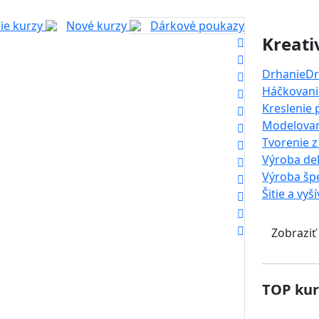
ie kurzy
Nové kurzy
Dárkové poukazy
Kreati
Drhanie
Dr
Háčkovanie
Kreslenie
Modelova
Tvorenie z
Výroba dek
Výroba šp
Šitie a vyš
Zobraziť
TOP kur