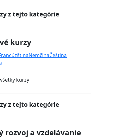
zy z tejto kategórie
vé kurzy
Francúzština
Nemčina
Čeština
a
 všetky kurzy
zy z tejto kategórie
 rozvoj a vzdelávanie