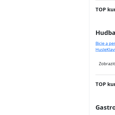
TOP kur
Hudb
Bicie a pe
Husle
Klav
Zobraziť
TOP kur
Gastr