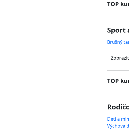
TOP kur
Sport 
Brušný ta
Zobraziť
TOP kur
Rodičo
Deti a mi
Výchova d