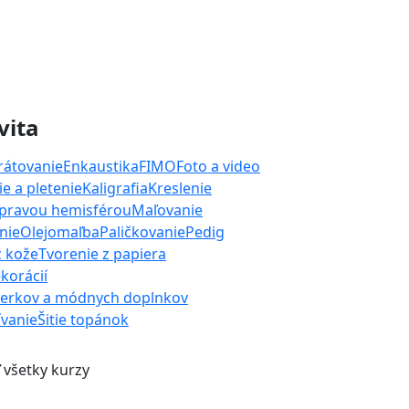
vita
rátovanie
Enkaustika
FIMO
Foto a video
e a pletenie
Kaligrafia
Kreslenie
 pravou hemisférou
Maľovanie
nie
Olejomaľba
Paličkovanie
Pedig
z kože
Tvorenie z papiera
korácií
perkov a módnych doplnkov
ívanie
Šitie topánok
 všetky kurzy