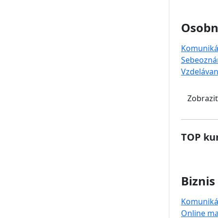
Osobný
Komuniká
Sebeozná
Vzdelávan
Zobraziť
TOP kur
Biznis
Komuniká
Online ma