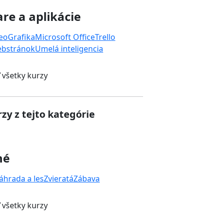
re a aplikácie
deo
Grafika
Microsoft Office
Trello
ebstránok
Umelá inteligencia
 všetky kurzy
zy z tejto kategórie
né
áhrada a les
Zvieratá
Zábava
 všetky kurzy