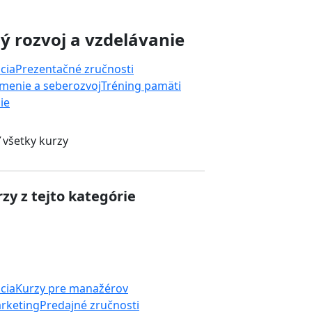
 rozvoj a vzdelávanie
cia
Prezentačné zručnosti
menie a seberozvoj
Tréning pamäti
ie
 všetky kurzy
zy z tejto kategórie
cia
Kurzy pre manažérov
rketing
Predajné zručnosti