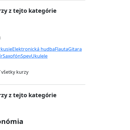
zy z tejto kategórie
a
rkusie
Elektronická hudba
Flauta
Gitara
ír
Saxofón
Spev
Ukulele
 všetky kurzy
zy z tejto kategórie
onómia