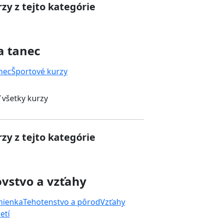
zy z tejto kategórie
a tanec
nec
Športové kurzy
 všetky kurzy
zy z tejto kategórie
vstvo a vzťahy
mienka
Tehotenstvo a pôrod
Vzťahy
etí