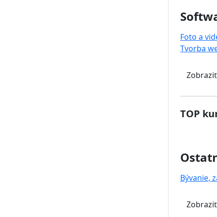
Softwa
Foto a vi
Tvorba w
Zobraziť
TOP kur
Ostat
Bývanie, z
Zobraziť