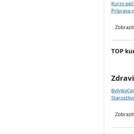
Kurzy peč
Príprava 
Zobraziť
TOP kur
Zdravi
Bylinky
Ce
Starostliv
Zobraziť