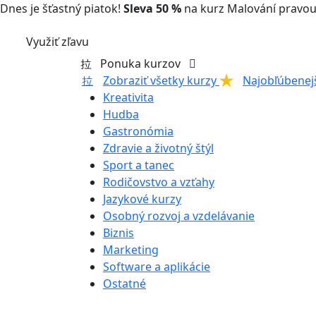
Dnes je šťastný piatok!
Sleva 50 %
na kurz Malování pravou
Využiť zľavu
Ponuka kurzov
Zobraziť všetky kurzy
Najobľúbenej
Kreativita
Hudba
Gastronómia
Zdravie a životný štýl
Sport a tanec
Rodičovstvo a vzťahy
Jazykové kurzy
Osobný rozvoj a vzdelávanie
Biznis
Marketing
Software a aplikácie
Ostatné