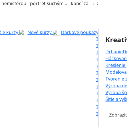
 hemisférou - portrét suchým… - končí za
--:--:--
šie kurzy
Nové kurzy
Dárkové poukazy
Kreati
Drhanie
D
Háčkovani
Kreslenie
Modelova
Tvorenie 
Výroba de
Výroba š
Šitie a vyš
Zobraziť