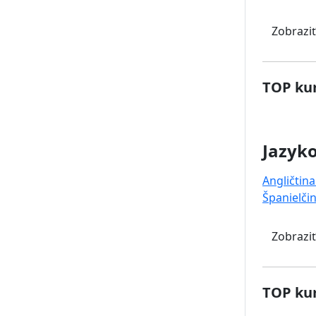
Zobraziť
TOP kur
Jazyk
Angličtina
Španielči
Zobraziť
TOP kur