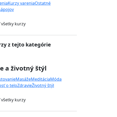
enia
Kurzy varenia
Ostatné
nápojov
 všetky kurzy
zy z tejto kategórie
e a životný štýl
stovanie
Masáže
Meditácia
Móda
osť o telo
Zdravie
Životný štýl
 všetky kurzy