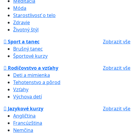
Meditácia
Móda
Starostlivosť o telo
Zdravie
Životný štýl
Sport a tanec
Zobrazit vše
Brušný tanec
Športové kurzy
Rodičovstvo a vzťahy
Zobrazit vše
Deti a mimienka
Tehotenstvo a pôrod
Vzťahy
Výchova detí
Jazykové kurzy
Zobrazit vše
Angličtina
Francúzština
Nemčina