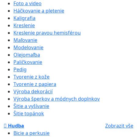
Foto a video
Háčkovanie a pletenie
Kaligrafia
Kreslenie
Kreslenie pravou hemisférou
Maľovanie
Modelovanie
Olejomaľba
Paličkovanie
Pedig
Tvorenie z kože
Tvorenie z papiera
Výroba dekorácií
Výroba šperkov a módnych doplnkov
Šitie a vyšívanie
Šitie topánok
Hudba
Zobrazit vše
Bicie a perkusie