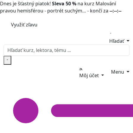
Dnes je šťastný piatok!
Sleva 50 %
na kurz Malování
pravou hemisférou - portrét suchým… - končí za
--:--:--
Využiť zľavu
Hľadať
Menu
Môj účet