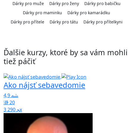
Dárky pro muže
Dárky pro ženy
Dárky pro babičku
Dárky pro maminku
Dárky pro kamarádku
Dárky pro přítele
Dárky pro tátu
Dárky pro přítelkyni
Ďalšie kurzy, ktoré by sa vám mohli
tiež páčiť
Ako nájsť sebavedomie
K
d
4,9
20
4
3 290x