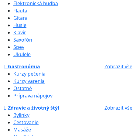
Elektronická hudba
Flauta
Gitara
Husle
Klavír
Saxofón
Spev
Ukulele
Gastronómia
Zobrazit vše
Kurzy pečenia
Kurzy varenia
Ostatné
Príprava nápojov
Zdravie a životný štýl
Zobrazit vše
Bylinky
Cestovanie
Masáže