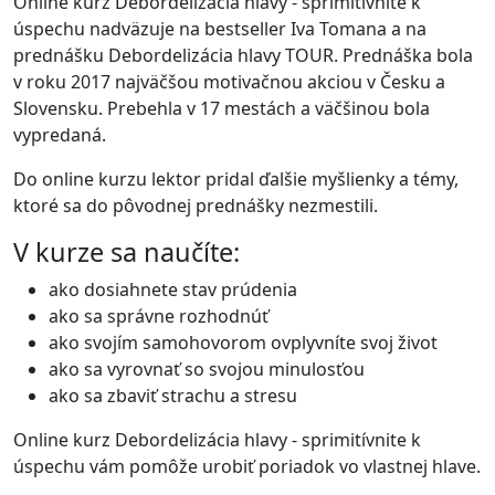
Online kurz Debordelizácia hlavy - sprimitívnite k
úspechu nadväzuje na bestseller Iva Tomana a na
prednášku Debordelizácia hlavy TOUR. Prednáška bola
v roku 2017 najväčšou motivačnou akciou v Česku a
Slovensku. Prebehla v 17 mestách a väčšinou bola
vypredaná.
Do online kurzu lektor pridal ďalšie myšlienky a témy,
ktoré sa do pôvodnej prednášky nezmestili.
V kurze sa naučíte:
ako dosiahnete stav prúdenia
ako sa správne rozhodnúť
ako svojím samohovorom ovplyvníte svoj život
ako sa vyrovnať so svojou minulosťou
ako sa zbaviť strachu a stresu
Online kurz Debordelizácia hlavy - sprimitívnite k
úspechu vám pomôže urobiť poriadok vo vlastnej hlave.