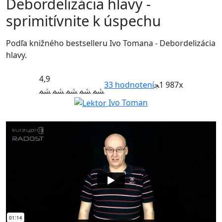
Debordelizácia hlavy -
sprimitívnite k úspechu
Podľa knižného bestselleru Ivo Tomana - Debordelizácia
hlavy.
4,9
33
hodnotení
1 987x
Ivo Toman