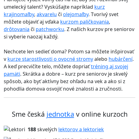
umelecký talent? Vyskúšajte napríklad
kurz
krajinomaľby
,
akvarelu
či
olejomaľby
. Tvorivý svet
môžete objaviť aj vďaka
kurzom paličkovania
,
drôtovania
či
patchworku
. Z našich kurzov pre seniorov
si vyberie naozaj každý.
Nechcete len sedieť doma? Potom sa môžete inšpirovať
v
kurze starostlivosti o ovocné stromy
alebo
hubárčení
.
A keď precvičíte telo, môžete dopriať
tréning aj svojej
pamäti
. Skrátka a dobre – kurz pre seniorov je skvelý
spôsob, ako byť aktívny bez ohľadu na vek a ako si z
pohodlia domova osvojiť nové znalosti a zručnosti.
Sme česká
jednotka
v online kurzoch
188
skvelých
lektorov a lektoriek