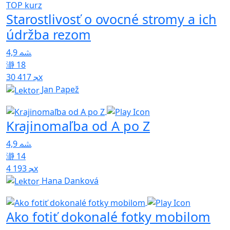
TOP kurz
Starostlivosť o ovocné stromy a ich
údržba rezom
4,9
18
30 417x
Jan Papež
Krajinomaľba od A po Z
4,9
14
4 193x
Hana Danková
Ako fotiť dokonalé fotky mobilom