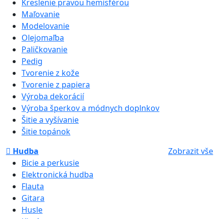
Kreslenie pravou hemisférou
Maľovanie
Modelovanie
Olejomaľba
Paličkovanie
Pedig
Tvorenie z kože
Tvorenie z papiera
Výroba dekorácií
Výroba šperkov a módnych doplnkov
Šitie a vyšívanie
Šitie topánok
Hudba
Zobrazit vše
Bicie a perkusie
Elektronická hudba
Flauta
Gitara
Husle