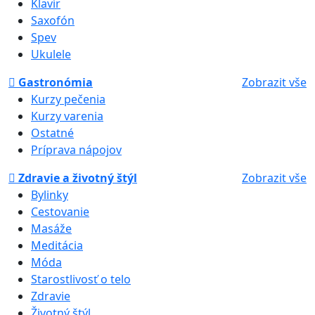
Klavír
Saxofón
Spev
Ukulele
Gastronómia
Zobrazit vše
Kurzy pečenia
Kurzy varenia
Ostatné
Príprava nápojov
Zdravie a životný štýl
Zobrazit vše
Bylinky
Cestovanie
Masáže
Meditácia
Móda
Starostlivosť o telo
Zdravie
Životný štýl