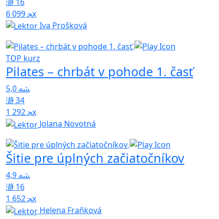
16
6 099x
Iva Prošková
TOP kurz
Pilates – chrbát v pohode 1. časť
5,0
34
1 292x
Jolana Novotná
Šitie pre úplných začiatočníkov
4,9
16
1 652x
Helena Fraňková