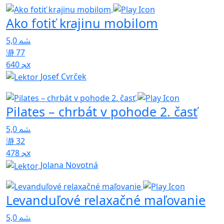
Ako fotiť krajinu mobilom
5,0
77
640x
Josef Cvrček
Pilates – chrbát v pohode 2. časť
5,0
32
478x
Jolana Novotná
Levanduľové relaxačné maľovanie
5,0