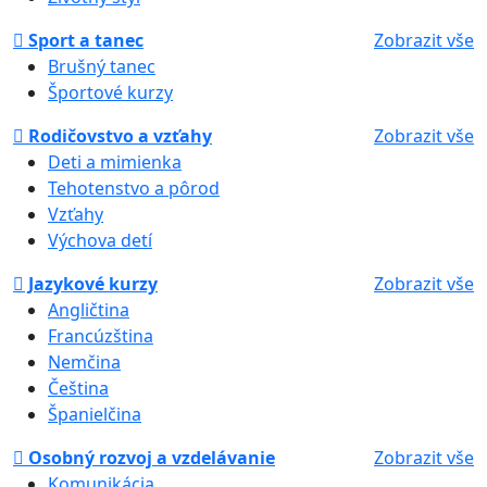
Sport a tanec
Zobrazit vše
Brušný tanec
Športové kurzy
Rodičovstvo a vzťahy
Zobrazit vše
Deti a mimienka
Tehotenstvo a pôrod
Vzťahy
Výchova detí
Jazykové kurzy
Zobrazit vše
Angličtina
Francúzština
Nemčina
Čeština
Španielčina
Osobný rozvoj a vzdelávanie
Zobrazit vše
Komunikácia