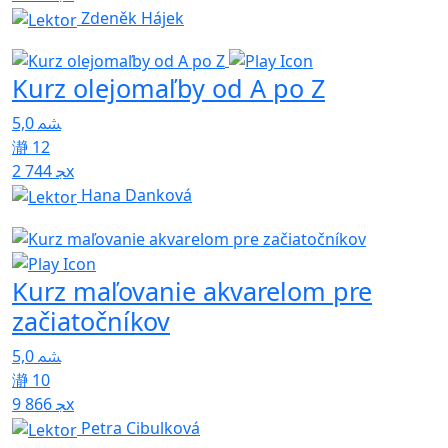
Zdeněk Hájek
Kurz olejomaľby od A po Z
5,0
12
2 744x
Hana Danková
Kurz maľovanie akvarelom pre
začiatočníkov
5,0
10
9 866x
Petra Cibulková