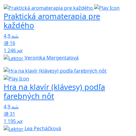
Praktická aromaterapia pre
každého
4,9
16
1 246x
Veronika Mergentalová
Hra na klavír (klávesy) podľa
farebných nôt
4,9
31
1 195x
Lea Pecháčková