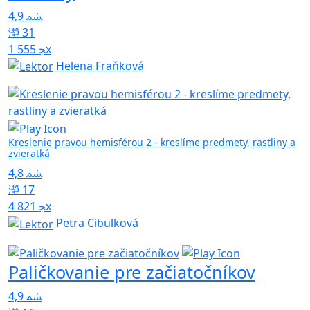
4,9
31
1 555x
Helena Fraňková
Kreslenie pravou hemisférou 2 - kreslíme predmety, rastliny a
zvieratká
4,8
17
4 821x
Petra Cibulková
Paličkovanie pre začiatočníkov
4,9