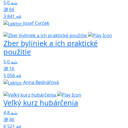
5,0
66
3 841x
Josef Cvrček
Zber byliniek a ich praktické
použitie
5,0
16
5 056x
Anna Bednářová
Veľký kurz hubárčenia
4,8
46
6 521x