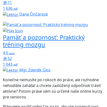
11
1 636x
Dana Činčarová
Pamäť a pozornosť: Praktický
tréning mozgu
4,0
52
1 043x
Mgr. Zdeněk Gloz
Konečne nemusíte po rokoch do práce, ale rozhodne
nehodláte zaháľať a chcete zaslúžený odpočinok tráviť
aktívne? Potom práve vám sú určené naše online kurzy
pre seniorov.
Plánujete využiť voľný čas na to, aby ste rozvinuli svoj