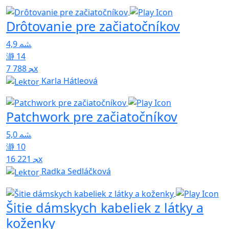
Drôtovanie pre začiatočníkov
4,9
14
7 788x
Karla Hátleová
Patchwork pre začiatočníkov
5,0
10
16 221x
Radka Sedláčková
Šitie dámskych kabeliek z látky a
koženky