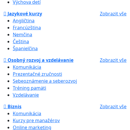
Výchova detí
Jazykové kurzy
Zobrazit vše
Angličtina
Francúzština
Nemčina
Čeština
Španielčina
Osobný rozvoj a vzdelávanie
Zobrazit vše
Komunikácia
Prezentačné zručnosti
Sebeoznámenie a seberozvoj
Tréning pamäti
Vzdelávanie
Biznis
Zobrazit vše
Komunikácia
Kurzy pre manažérov
Online marketing