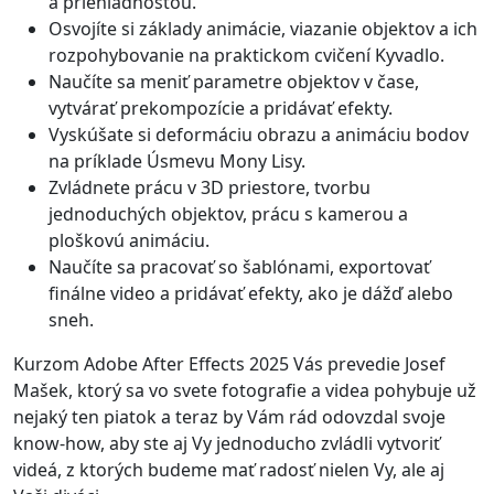
a priehľadnosťou.
Osvojíte si základy animácie, viazanie objektov a ich
rozpohybovanie na praktickom cvičení Kyvadlo.
Naučíte sa meniť parametre objektov v čase,
vytvárať prekompozície a pridávať efekty.
Vyskúšate si deformáciu obrazu a animáciu bodov
na príklade Úsmevu Mony Lisy.
Zvládnete prácu v 3D priestore, tvorbu
jednoduchých objektov, prácu s kamerou a
ploškovú animáciu.
Naučíte sa pracovať so šablónami, exportovať
finálne video a pridávať efekty, ako je dážď alebo
sneh.
Kurzom Adobe After Effects 2025 Vás prevedie Josef
Mašek, ktorý sa vo svete fotografie a videa pohybuje už
nejaký ten piatok a teraz by Vám rád odovzdal svoje
know-how, aby ste aj Vy jednoducho zvládli vytvoriť
videá, z ktorých budeme mať radosť nielen Vy, ale aj