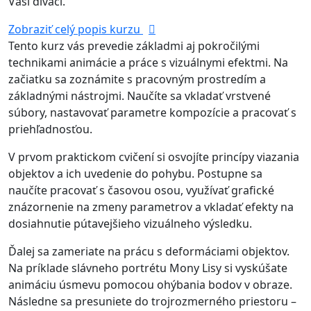
Vaši diváci.
Zobraziť celý popis kurzu
Tento kurz vás prevedie základmi aj pokročilými
technikami animácie a práce s vizuálnymi efektmi. Na
začiatku sa zoznámite s pracovným prostredím a
základnými nástrojmi. Naučíte sa vkladať vrstvené
súbory, nastavovať parametre kompozície a pracovať s
priehľadnosťou.
V prvom praktickom cvičení si osvojíte princípy viazania
objektov a ich uvedenie do pohybu. Postupne sa
naučíte pracovať s časovou osou, využívať grafické
znázornenie na zmeny parametrov a vkladať efekty na
dosiahnutie pútavejšieho vizuálneho výsledku.
Ďalej sa zameriate na prácu s deformáciami objektov.
Na príklade slávneho portrétu Mony Lisy si vyskúšate
animáciu úsmevu pomocou ohýbania bodov v obraze.
Následne sa presuniete do trojrozmerného priestoru –