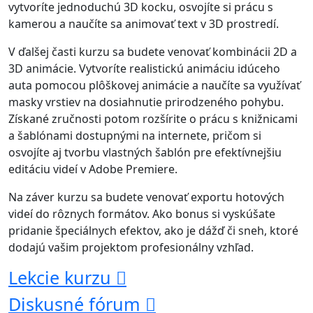
vytvoríte jednoduchú 3D kocku, osvojíte si prácu s
kamerou a naučíte sa animovať text v 3D prostredí.
V ďalšej časti kurzu sa budete venovať kombinácii 2D a
3D animácie. Vytvoríte realistickú animáciu idúceho
auta pomocou plôškovej animácie a naučíte sa využívať
masky vrstiev na dosiahnutie prirodzeného pohybu.
Získané zručnosti potom rozšírite o prácu s knižnicami
a šablónami dostupnými na internete, pričom si
osvojíte aj tvorbu vlastných šablón pre efektívnejšiu
editáciu videí v Adobe Premiere.
Na záver kurzu sa budete venovať exportu hotových
videí do rôznych formátov. Ako bonus si vyskúšate
pridanie špeciálnych efektov, ako je dážď či sneh, ktoré
dodajú vašim projektom profesionálny vzhľad.
Lekcie kurzu
Diskusné fórum