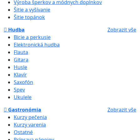
Výroba šperkov a módnych doplnkov
Šitie a vyšívanie
Šitie topánok
Hudba
Zobrazit vše
Bicie a perkusie
Elektronická hudba
Flauta
Gitara
Husle
Klavír
Saxofón
Spev
Ukulele
Gastronómia
Zobrazit vše
Kurzy pečenia
Kurzy varenia
Ostatné
Príprava nápojov