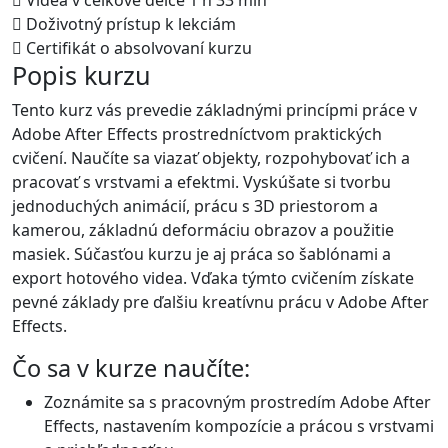
Videa v celkové délce 1 h 33 min
Doživotný prístup k lekciám
Certifikát o absolvovaní kurzu
Popis kurzu
Tento kurz vás prevedie základnými princípmi práce v
Adobe After Effects prostredníctvom praktických
cvičení. Naučíte sa viazať objekty, rozpohybovať ich a
pracovať s vrstvami a efektmi. Vyskúšate si tvorbu
jednoduchých animácií, prácu s 3D priestorom a
kamerou, základnú deformáciu obrazov a použitie
masiek. Súčasťou kurzu je aj práca so šablónami a
export hotového videa. Vďaka týmto cvičením získate
pevné základy pre ďalšiu kreatívnu prácu v Adobe After
Effects.
Čo sa v kurze naučíte:
Zoznámite sa s pracovným prostredím Adobe After
Effects, nastavením kompozície a prácou s vrstvami