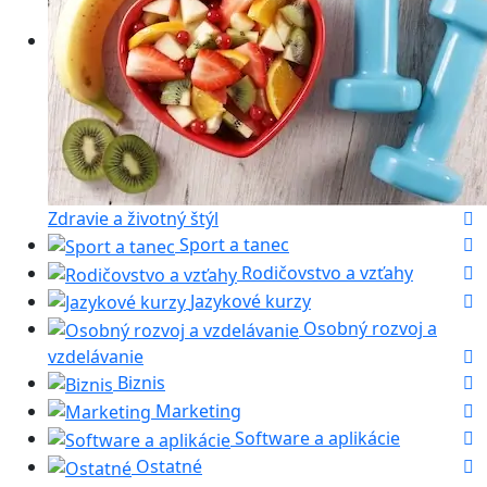
Zdravie a životný štýl
Sport a tanec
Rodičovstvo a vzťahy
Jazykové kurzy
Osobný rozvoj a
vzdelávanie
Biznis
Marketing
Software a aplikácie
Ostatné