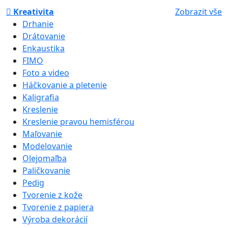
Kreativita
Zobrazit vše
Drhanie
Drátovanie
Enkaustika
FIMO
Foto a video
Háčkovanie a pletenie
Kaligrafia
Kreslenie
Kreslenie pravou hemisférou
Maľovanie
Modelovanie
Olejomaľba
Paličkovanie
Pedig
Tvorenie z kože
Tvorenie z papiera
Výroba dekorácií