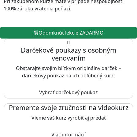
Pri zakúpenom kurze máte v prípade nespokojnosti
100% záruku vrátenia peňazí.
Odomknúť lekcie ZADARMO
Darčekové poukazy s osobným
venovaním
Obstarajte svojim blízkym originálny darček –
darčekový poukaz na ich obľúbený kurz.
Vybrať darčekový poukaz
Premente svoje zručnosti na videokurz
Vieme váš kurz vyrobiť aj predať
Viac informácií