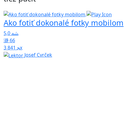
Ako fotiť dokonalé fotky mobilom
T
5,0
U
66
p
3 841x
Josef Cvrček
4