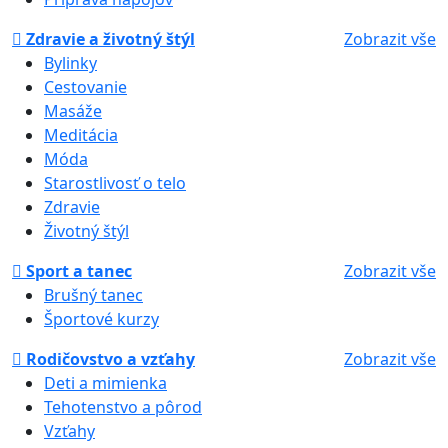
Zdravie a životný štýl
Zobrazit vše
Bylinky
Cestovanie
Masáže
Meditácia
Móda
Starostlivosť o telo
Zdravie
Životný štýl
Sport a tanec
Zobrazit vše
Brušný tanec
Športové kurzy
Rodičovstvo a vzťahy
Zobrazit vše
Deti a mimienka
Tehotenstvo a pôrod
Vzťahy