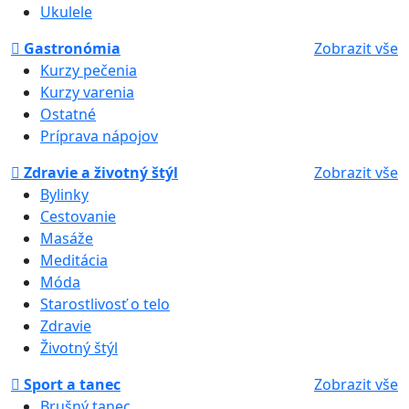
Ukulele
Gastronómia
Zobrazit vše
Kurzy pečenia
Kurzy varenia
Ostatné
Príprava nápojov
Zdravie a životný štýl
Zobrazit vše
Bylinky
Cestovanie
Masáže
Meditácia
Móda
Starostlivosť o telo
Zdravie
Životný štýl
Sport a tanec
Zobrazit vše
Brušný tanec