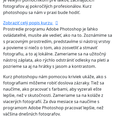
je veľkým pomocníkom pre laikov, začínajúcich
fotografov aj pokročilých profesionálov. Kurz
photoshopu sa nám v praxi bude hodiť.
Zobraziť celý popis kurzu
Prostredie programu Adobe Photoshop je ľahko
ovládateľné, musíte ale vedieť, ako na to. Zoznámime sa
s pracovným prostredím, predstavíme si nástroj vrstvy
a povieme si niečo o tom, ako zosvetliť a stmaviť
fotografiu, a to aj lokálne. Zameriame sa na užitočný
nástroj záplata, ako rýchlo odstrániť odlesky na pleti a
pozrieme sa aj na hrátky s jasom a kontrastom.
Kurz photoshopu nám pomocou kriviek ukáže, ako s
fotografiami môžeme robiť doslova zázraky. Tiež sa
naučíme, ako pracovať s farbami, aby vyzerali ešte
lepšie, než v skutočnosti. Zameriame sa na koláže z
viacerých fotografií. Za dva mesiace sa naučíme s
programom Adobe Photoshop pracovať lepšie, než
väčšina dnešných fotografov.