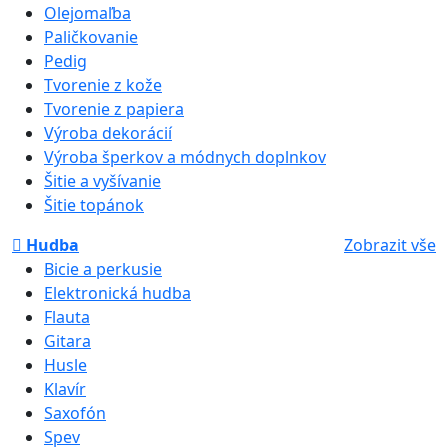
Olejomaľba
Paličkovanie
Pedig
Tvorenie z kože
Tvorenie z papiera
Výroba dekorácií
Výroba šperkov a módnych doplnkov
Šitie a vyšívanie
Šitie topánok
Hudba
Zobrazit vše
Bicie a perkusie
Elektronická hudba
Flauta
Gitara
Husle
Klavír
Saxofón
Spev