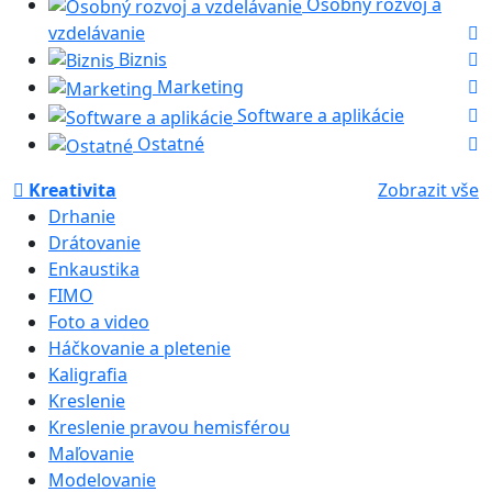
Osobný rozvoj a
vzdelávanie
Biznis
Marketing
Software a aplikácie
Ostatné
Kreativita
Zobrazit vše
Drhanie
Drátovanie
Enkaustika
FIMO
Foto a video
Háčkovanie a pletenie
Kaligrafia
Kreslenie
Kreslenie pravou hemisférou
Maľovanie
Modelovanie