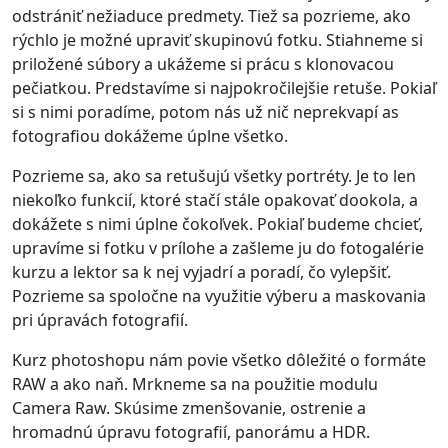
odstrániť nežiaduce predmety. Tiež sa pozrieme, ako
rýchlo je možné upraviť skupinovú fotku. Stiahneme si
priložené súbory a ukážeme si prácu s klonovacou
pečiatkou. Predstavíme si najpokročilejšie retuše. Pokiaľ
si s nimi poradíme, potom nás už nič neprekvapí as
fotografiou dokážeme úplne všetko.
Pozrieme sa, ako sa retušujú všetky portréty. Je to len
niekoľko funkcií, ktoré stačí stále opakovať dookola, a
dokážete s nimi úplne čokoľvek. Pokiaľ budeme chcieť,
upravíme si fotku v prílohe a zašleme ju do fotogalérie
kurzu a lektor sa k nej vyjadrí a poradí, čo vylepšiť.
Pozrieme sa spoločne na využitie výberu a maskovania
pri úpravách fotografií.
Kurz photoshopu nám povie všetko dôležité o formáte
RAW a ako naň. Mrkneme sa na použitie modulu
Camera Raw. Skúsime zmenšovanie, ostrenie a
hromadnú úpravu fotografií, panorámu a HDR.