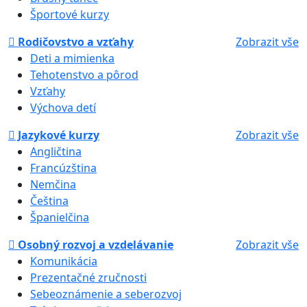
Športové kurzy
Rodičovstvo a vzťahy
Zobrazit vše
Deti a mimienka
Tehotenstvo a pôrod
Vzťahy
Výchova detí
Jazykové kurzy
Zobrazit vše
Angličtina
Francúzština
Nemčina
Čeština
Španielčina
Osobný rozvoj a vzdelávanie
Zobrazit vše
Komunikácia
Prezentačné zručnosti
Sebeoznámenie a seberozvoj