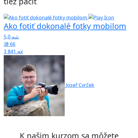
tiež páčiť
Ako fotiť dokonalé fotky mobilom
5,0
K
f
66
3 841x
4
Josef Cvrček
K našim kurzom sa môžete