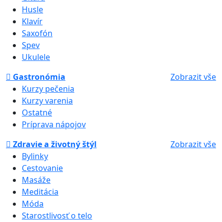
Husle
Klavír
Saxofón
Spev
Ukulele
Gastronómia
Zobrazit vše
Kurzy pečenia
Kurzy varenia
Ostatné
Príprava nápojov
Zdravie a životný štýl
Zobrazit vše
Bylinky
Cestovanie
Masáže
Meditácia
Móda
Starostlivosť o telo