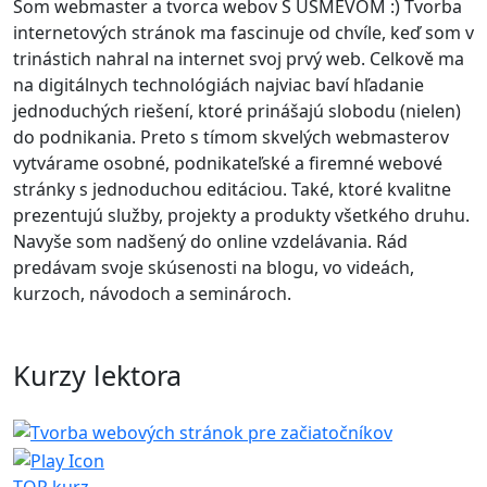
Som webmaster a tvorca webov S ÚSMEVOM :) Tvorba
internetových stránok ma fascinuje od chvíle, keď som v
trinástich nahral na internet svoj prvý web. Celkově ma
na digitálnych technológiách najviac baví hľadanie
jednoduchých riešení, ktoré prinášajú slobodu (nielen)
do podnikania. Preto s tímom skvelých webmasterov
vytvárame osobné, podnikateľské a firemné webové
stránky s jednoduchou editáciou. Také, ktoré kvalitne
prezentujú služby, projekty a produkty všetkého druhu.
Navyše som nadšený do online vzdelávania. Rád
predávam svoje skúsenosti na blogu, vo videách,
kurzoch, návodoch a seminároch.
Kurzy lektora
TOP kurz