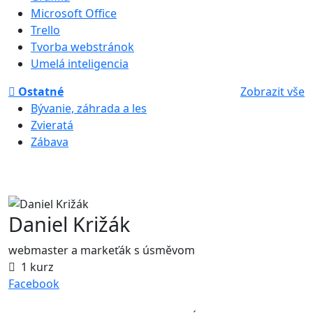
Microsoft Office
Trello
Tvorba webstránok
Umelá inteligencia
Ostatné
Zobrazit vše
Bývanie, záhrada a les
Zvieratá
Zábava
Daniel Križák
webmaster a markeťák s úsměvom
1 kurz
Facebook