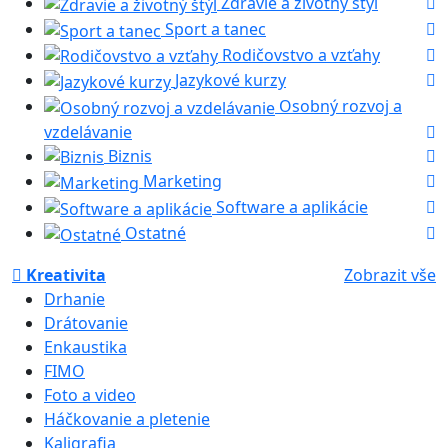
Zdravie a životný štýl
Sport a tanec
Rodičovstvo a vzťahy
Jazykové kurzy
Osobný rozvoj a
vzdelávanie
Biznis
Marketing
Software a aplikácie
Ostatné
Kreativita
Zobrazit vše
Drhanie
Drátovanie
Enkaustika
FIMO
Foto a video
Háčkovanie a pletenie
Kaligrafia