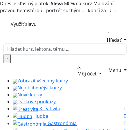
Dnes je šťastný piatok!
Sleva 50 %
na kurz Malování
pravou hemisférou - portrét suchým… - končí za
--:--:--
Využiť zľavu
Hľadať
Menu
Môj účet
Zobrazit všechny kurzy
Nejoblíbenější kurzy
Nové kurzy
Dárkové poukazy
Kreativita
Hudba
Gastronómia