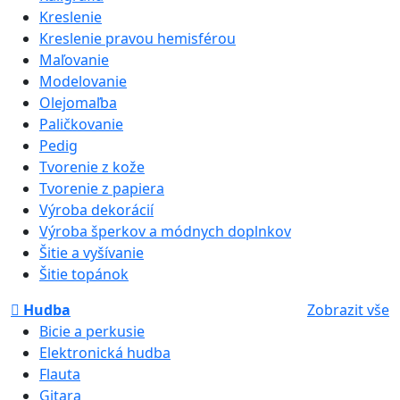
Kreslenie
Kreslenie pravou hemisférou
Maľovanie
Modelovanie
Olejomaľba
Paličkovanie
Pedig
Tvorenie z kože
Tvorenie z papiera
Výroba dekorácií
Výroba šperkov a módnych doplnkov
Šitie a vyšívanie
Šitie topánok
Hudba
Zobrazit vše
Bicie a perkusie
Elektronická hudba
Flauta
Gitara