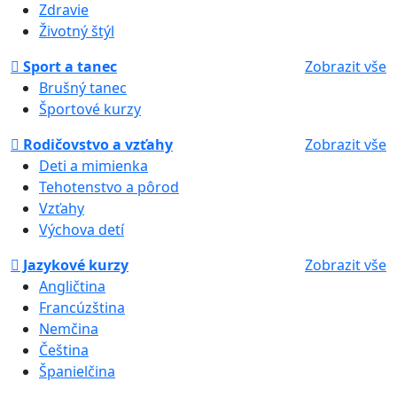
Zdravie
Životný štýl
Sport a tanec
Zobrazit vše
Brušný tanec
Športové kurzy
Rodičovstvo a vzťahy
Zobrazit vše
Deti a mimienka
Tehotenstvo a pôrod
Vzťahy
Výchova detí
Jazykové kurzy
Zobrazit vše
Angličtina
Francúzština
Nemčina
Čeština
Španielčina