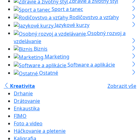
Zdravie a životný štýl
Sport a tanec
Rodičovstvo a vzťahy
Jazykové kurzy
Osobný rozvoj a
vzdelávanie
Biznis
Marketing
Software a aplikácie
Ostatné
Kreativita
Zobrazit vše
Drhanie
Drátovanie
Enkaustika
FIMO
Foto a video
Háčkovanie a pletenie
Kaligrafia