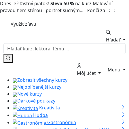
Dnes je šťastný piatok!
Sleva 50 %
na kurz Malování
pravou hemisférou - portrét suchým… - končí za
--:--:--
Využiť zľavu
Hľadať
Menu
Môj účet
Zobrazit všechny kurzy
Nejoblíbenější kurzy
Nové kurzy
Dárkové poukazy
Kreativita
Hudba
Gastronómia