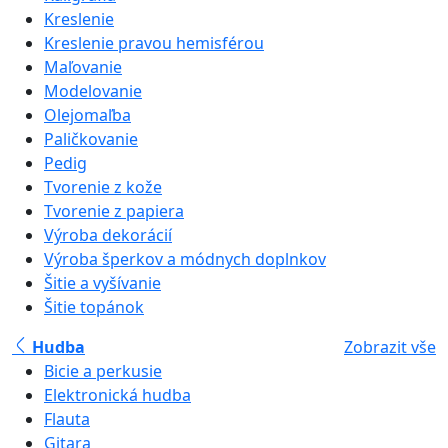
Kreslenie
Kreslenie pravou hemisférou
Maľovanie
Modelovanie
Olejomaľba
Paličkovanie
Pedig
Tvorenie z kože
Tvorenie z papiera
Výroba dekorácií
Výroba šperkov a módnych doplnkov
Šitie a vyšívanie
Šitie topánok
Hudba
Zobrazit vše
Bicie a perkusie
Elektronická hudba
Flauta
Gitara