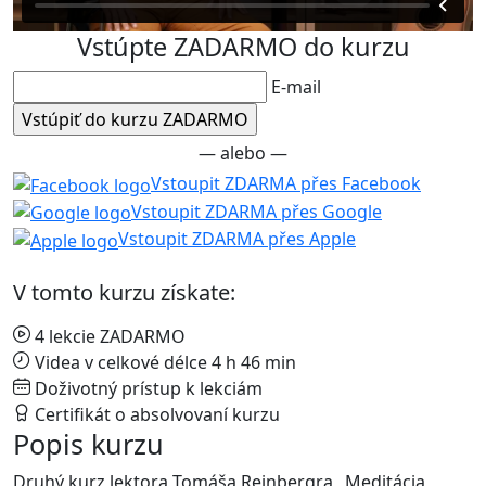
Vstúpte ZADARMO do kurzu
E-mail
— alebo —
Vstoupit ZDARMA přes Facebook
Vstoupit ZDARMA přes Google
Vstoupit ZDARMA přes Apple
V tomto kurzu získate:
4 lekcie ZADARMO
Videa v celkové délce 4 h 46 min
Doživotný prístup k lekciám
Certifikát o absolvovaní kurzu
Popis kurzu
Druhý kurz lektora Tomáša Reinbergra „Meditácia