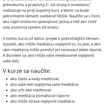
jednoducho a prakticky 2 - od stravy k osvieteniu”
nadväzuje na prvý úspešný kurz a lektor sa bude
jednotlivými témami zaoberať hlbšie. Naučíte sa v ňom,
ako nájsť vnútornú spokojnosť, pokoj a tiež ako čistiť
svoj vnútorný systém od stresu.
V tomto kurze už lektor prejde k pokročilejším témam.
Vysvetlí, ako môže meditáciu ovplyvniť to, čo jete, a ako
vám meditácia môže pomôcť pri cestovaní alebo športe.
A dozviete sa, ako môže vaše meditovanie ovplyvniť
vaše deti.
V kurze sa naučíte:
ako často a kedy meditovať
ako vaše deti ovplyvnia vaše meditácie
ako učiť deti meditovať
ako meditácia pomáha pri športe
ako môže strava ovplyvniť meditáciu