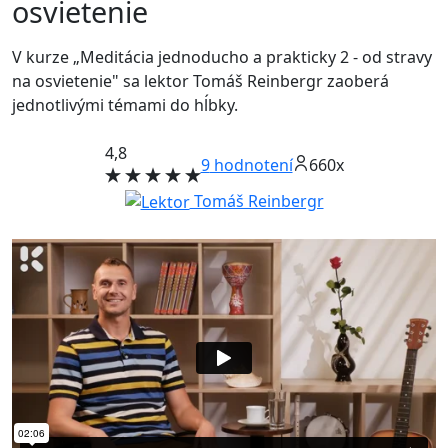
osvietenie
V kurze „Meditácia jednoducho a prakticky 2 - od stravy
na osvietenie" sa lektor Tomáš Reinbergr zaoberá
jednotlivými témami do hĺbky.
4,8
9
hodnotení
660x
Tomáš Reinbergr