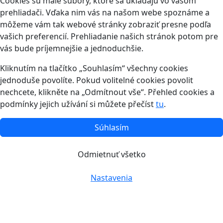
Cookies sú malé súbory, ktoré sa ukladajú vo vašom
prehliadači. Vďaka nim vás na našom webe spoznáme a
môžeme vám tak webové stránky zobraziť presne podľa
vašich preferencií. Prehliadanie našich stránok potom pre
vás bude príjemnejšie a jednoduchšie.
Kliknutím na tlačítko „Souhlasím“ všechny cookies
jednoduše povolíte. Pokud volitelné cookies povolit
nechcete, klikněte na „Odmítnout vše“. Přehled cookies a
podmínky jejich užívání si můžete přečíst
tu
.
Súhlasím
Odmietnuť všetko
Nastavenia