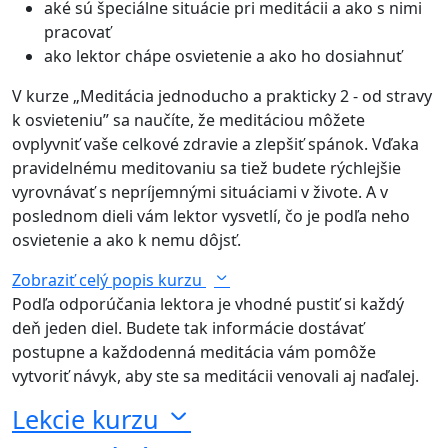
aké sú špeciálne situácie pri meditácii a ako s nimi
pracovať
ako lektor chápe osvietenie a ako ho dosiahnuť
V kurze „Meditácia jednoducho a prakticky 2 - od stravy
k osvieteniu” sa naučíte, že meditáciou môžete
ovplyvniť vaše celkové zdravie a zlepšiť spánok. Vďaka
pravidelnému meditovaniu sa tiež budete rýchlejšie
vyrovnávať s nepríjemnými situáciami v živote. A v
poslednom dieli vám lektor vysvetlí, čo je podľa neho
osvietenie a ako k nemu dôjsť.
Zobraziť celý popis kurzu
Podľa odporúčania lektora je vhodné pustiť si každý
deň jeden diel. Budete tak informácie dostávať
postupne a každodenná meditácia vám pomôže
vytvoriť návyk, aby ste sa meditácii venovali aj naďalej.
Lekcie kurzu