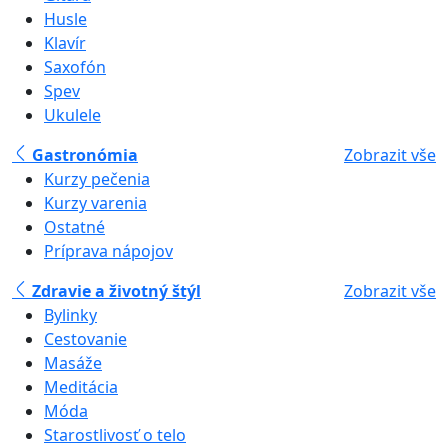
Husle
Klavír
Saxofón
Spev
Ukulele
Gastronómia
Zobrazit vše
Kurzy pečenia
Kurzy varenia
Ostatné
Príprava nápojov
Zdravie a životný štýl
Zobrazit vše
Bylinky
Cestovanie
Masáže
Meditácia
Móda
Starostlivosť o telo