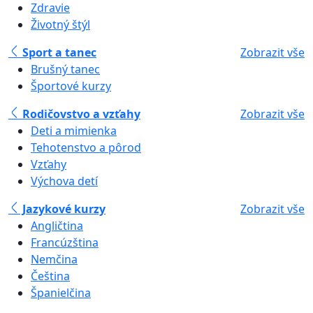
Zdravie
Životný štýl
Sport a tanec
Zobrazit vše
Brušný tanec
Športové kurzy
Rodičovstvo a vzťahy
Zobrazit vše
Deti a mimienka
Tehotenstvo a pôrod
Vzťahy
Výchova detí
Jazykové kurzy
Zobrazit vše
Angličtina
Francúzština
Nemčina
Čeština
Španielčina