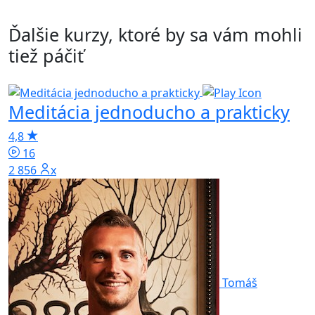
Ďalšie kurzy, ktoré by sa vám mohli
tiež páčiť
Meditácia jednoducho a prakticky
4,8
A
m
16
2 856x
5
Tomáš