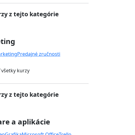
zy z tejto kategórie
ting
rketing
Predajné zručnosti
 všetky kurzy
zy z tejto kategórie
re a aplikácie
deo
Grafika
Microsoft Office
Trello