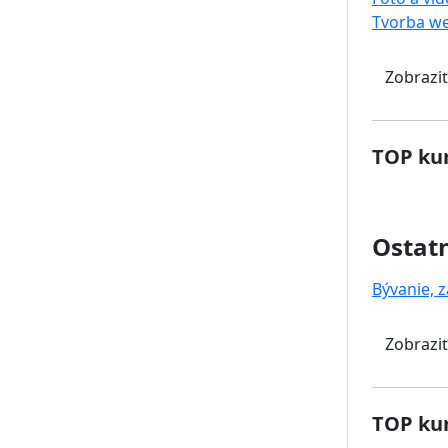
Tvorba w
Zobraziť
TOP kur
Ostat
Bývanie, z
Zobraziť
TOP kur