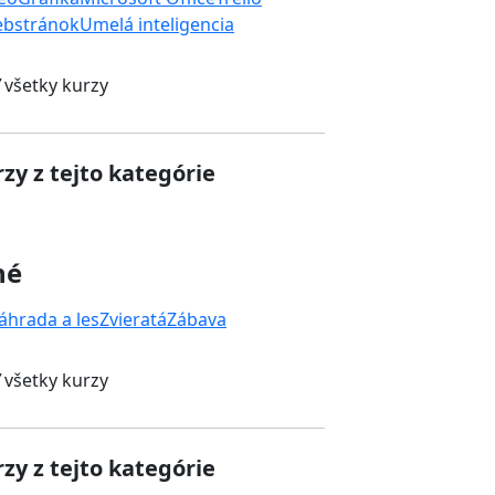
ebstránok
Umelá inteligencia
 všetky kurzy
zy z tejto kategórie
né
áhrada a les
Zvieratá
Zábava
 všetky kurzy
zy z tejto kategórie