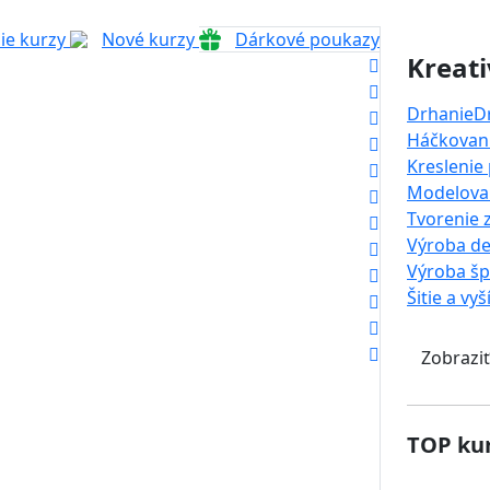
ie kurzy
Nové kurzy
Dárkové poukazy
Kreati
Drhanie
D
Háčkovani
Kreslenie
Modelova
Tvorenie 
Výroba de
Výroba š
Šitie a vyš
Zobraziť
TOP kur