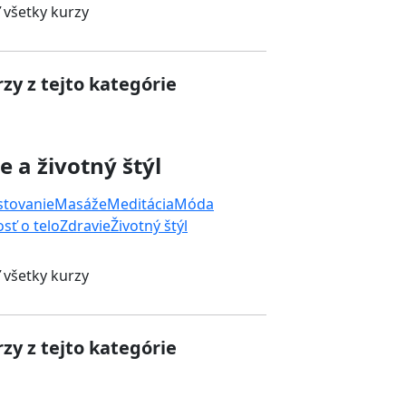
 všetky kurzy
zy z tejto kategórie
e a životný štýl
stovanie
Masáže
Meditácia
Móda
osť o telo
Zdravie
Životný štýl
 všetky kurzy
zy z tejto kategórie