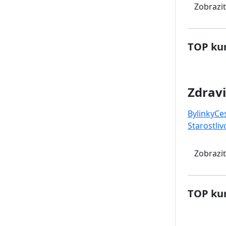
Zobraziť
TOP kur
Zdravi
Bylinky
Ce
Starostliv
Zobraziť
TOP kur