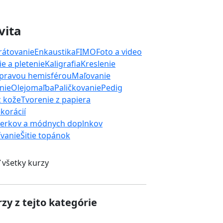
vita
rátovanie
Enkaustika
FIMO
Foto a video
e a pletenie
Kaligrafia
Kreslenie
 pravou hemisférou
Maľovanie
nie
Olejomaľba
Paličkovanie
Pedig
z kože
Tvorenie z papiera
korácií
perkov a módnych doplnkov
ívanie
Šitie topánok
 všetky kurzy
zy z tejto kategórie