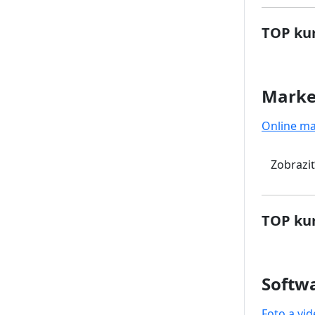
TOP kur
Marke
Online ma
Zobraziť
TOP kur
Softwa
Foto a vi