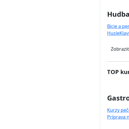
Hudb
Bicie a pe
Husle
Klav
Zobraziť
TOP kur
Gastr
Kurzy peč
Príprava 