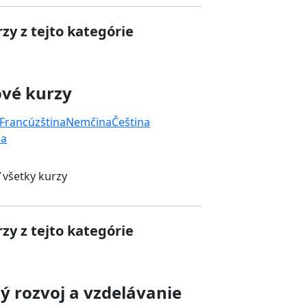
zy z tejto kategórie
ové kurzy
Francúzština
Nemčina
Čeština
na
 všetky kurzy
zy z tejto kategórie
 rozvoj a vzdelávanie