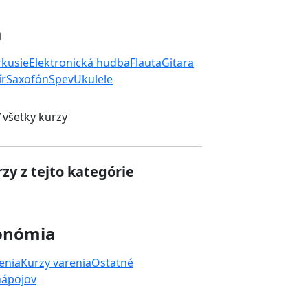
a
rkusie
Elektronická hudba
Flauta
Gitara
ír
Saxofón
Spev
Ukulele
 všetky kurzy
zy z tejto kategórie
onómia
enia
Kurzy varenia
Ostatné
nápojov