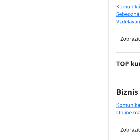
Komuniká
Sebeozná
Vzdelávan
Zobraziť
TOP kur
Biznis
Komuniká
Online ma
Zobraziť