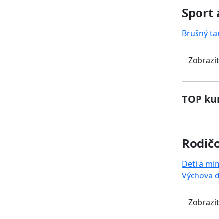
Sport 
Brušný ta
Zobraziť
TOP kur
Rodičo
Deti a mi
Výchova d
Zobraziť