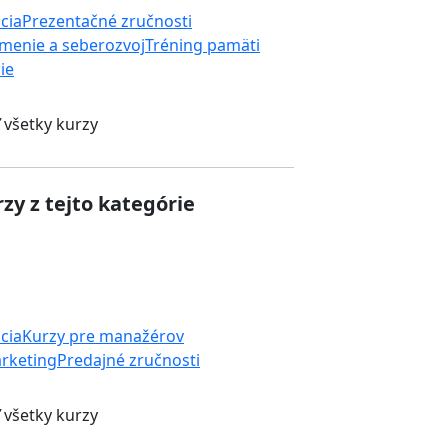
cia
Prezentačné zručnosti
menie a seberozvoj
Tréning pamäti
ie
 všetky kurzy
zy z tejto kategórie
cia
Kurzy pre manažérov
rketing
Predajné zručnosti
 všetky kurzy