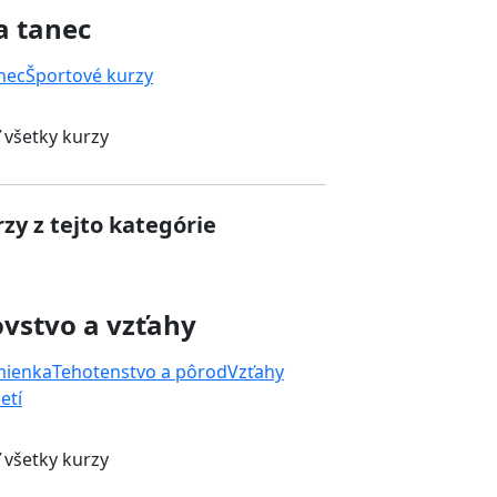
a tanec
nec
Športové kurzy
 všetky kurzy
zy z tejto kategórie
vstvo a vzťahy
mienka
Tehotenstvo a pôrod
Vzťahy
etí
 všetky kurzy