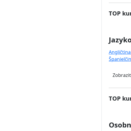
TOP kur
Jazyk
Angličtina
Španielči
Zobraziť
TOP kur
Osobný