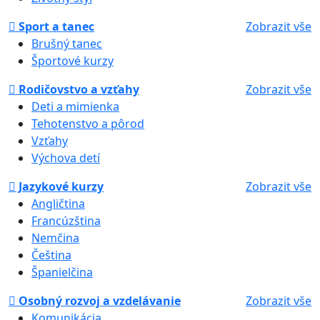
Sport a tanec
Zobrazit vše
Brušný tanec
Športové kurzy
Rodičovstvo a vzťahy
Zobrazit vše
Deti a mimienka
Tehotenstvo a pôrod
Vzťahy
Výchova detí
Jazykové kurzy
Zobrazit vše
Angličtina
Francúzština
Nemčina
Čeština
Španielčina
Osobný rozvoj a vzdelávanie
Zobrazit vše
Komunikácia