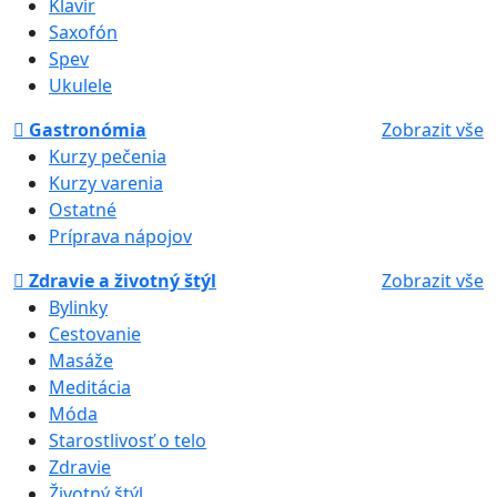
Klavír
Saxofón
Spev
Ukulele
Gastronómia
Zobrazit vše
Kurzy pečenia
Kurzy varenia
Ostatné
Príprava nápojov
Zdravie a životný štýl
Zobrazit vše
Bylinky
Cestovanie
Masáže
Meditácia
Móda
Starostlivosť o telo
Zdravie
Životný štýl