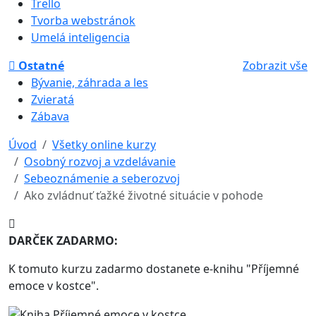
Trello
Tvorba webstránok
Umelá inteligencia
Ostatné
Zobrazit vše
Bývanie, záhrada a les
Zvieratá
Zábava
Úvod
Všetky online kurzy
Osobný rozvoj a vzdelávanie
Sebeoznámenie a seberozvoj
Ako zvládnuť ťažké životné situácie v pohode
DARČEK ZADARMO:
K tomuto kurzu zadarmo dostanete e-knihu "Příjemné
emoce v kostce".