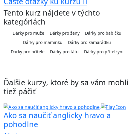
Časté otázky ku kurzu
Tento kurz nájdete v týchto
kategóriách
Dárky pro muže
Dárky pro ženy
Dárky pro babičku
Dárky pro maminku
Dárky pro kamarádku
Dárky pro přítele
Dárky pro tátu
Dárky pro přítelkyni
Ďalšie kurzy, ktoré by sa vám mohli
tiež páčiť
Ako sa naučiť anglicky hravo a
pohodlne
4