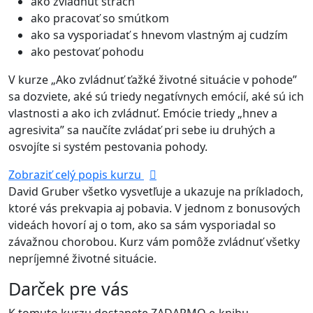
ako zvládnuť strach
ako pracovať so smútkom
ako sa vysporiadať s hnevom vlastným aj cudzím
ako pestovať pohodu
V kurze „Ako zvládnuť ťažké životné situácie v pohode”
sa dozviete, aké sú triedy negatívnych emócií, aké sú ich
vlastnosti a ako ich zvládnuť. Emócie triedy „hnev a
agresivita” sa naučíte zvládať pri sebe iu druhých a
osvojíte si systém pestovania pohody.
Zobraziť celý popis kurzu
David Gruber všetko vysvetľuje a ukazuje na príkladoch,
ktoré vás prekvapia aj pobavia. V jednom z bonusových
videách hovorí aj o tom, ako sa sám vysporiadal so
závažnou chorobou. Kurz vám pomôže zvládnuť všetky
nepríjemné životné situácie.
Darček pre vás
K tomuto kurzu dostanete ZADARMO e-knihu