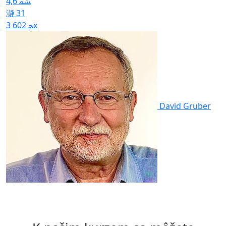
4,6
31
3 602x
David Gruber