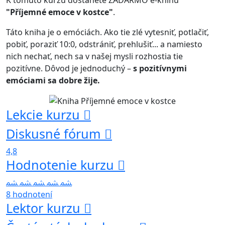
"Příjemné emoce v kostce"
.
Táto kniha je o emóciách. Ako tie zlé vytesniť, potlačiť,
pobiť, poraziť 10:0, odstrániť, prehlušiť... a namiesto
nich nechať, nech sa v našej mysli rozhostia tie
pozitívne. Dôvod je jednoduchý –
s pozitívnymi
emóciami sa dobre žije.
Lekcie kurzu
Diskusné fórum
4,8
Hodnotenie kurzu
8 hodnotení
Lektor kurzu