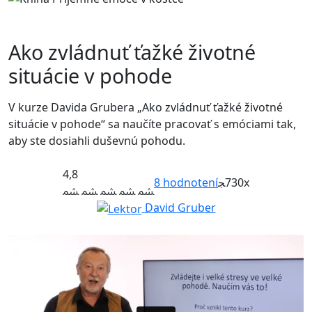
Ako zvládnuť ťažké životné
situácie v pohode
V kurze Davida Grubera „Ako zvládnuť ťažké životné
situácie v pohode“ sa naučíte pracovať s emóciami tak,
aby ste dosiahli duševnú pohodu.
4,8
8
hodnotení
730x
David Gruber