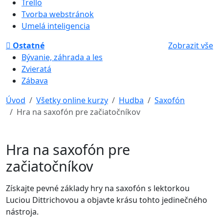
Trello
Tvorba webstránok
Umelá inteligencia
Ostatné
Zobrazit vše
Bývanie, záhrada a les
Zvieratá
Zábava
Úvod
Všetky online kurzy
Hudba
Saxofón
Hra na saxofón pre začiatočníkov
Hra na saxofón pre
začiatočníkov
Získajte pevné základy hry na saxofón s lektorkou
Luciou Dittrichovou a objavte krásu tohto jedinečného
nástroja.