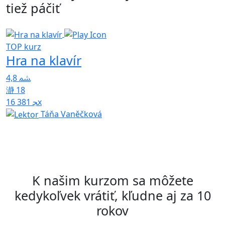
tiež páčiť
TOP kurz
Hra na klavír
T
U
4,8
p
18
16 381x
4
Táňa Vaněčková
K našim kurzom sa môžete
kedykoľvek vrátiť, kľudne aj za 10
rokov