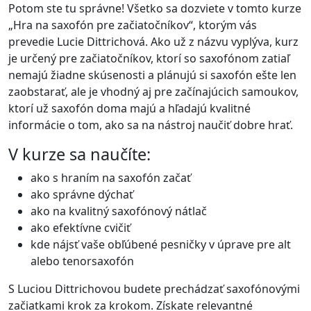
Potom ste tu správne! Všetko sa dozviete v tomto kurze
„Hra na saxofón pre začiatočníkov“, ktorým vás
prevedie Lucie Dittrichová. Ako už z názvu vyplýva, kurz
je určený pre začiatočníkov, ktorí so saxofónom zatiaľ
nemajú žiadne skúsenosti a plánujú si saxofón ešte len
zaobstarať, ale je vhodný aj pre začínajúcich samoukov,
ktorí už saxofón doma majú a hľadajú kvalitné
informácie o tom, ako sa na nástroj naučiť dobre hrať.
V kurze sa naučíte:
ako s hraním na saxofón začať
ako správne dýchať
ako na kvalitný saxofónový nátlač
ako efektívne cvičiť
kde nájsť vaše obľúbené pesničky v úprave pre alt
alebo tenorsaxofón
S Luciou Dittrichovou budete prechádzať saxofónovými
začiatkami krok za krokom. Získate relevantné