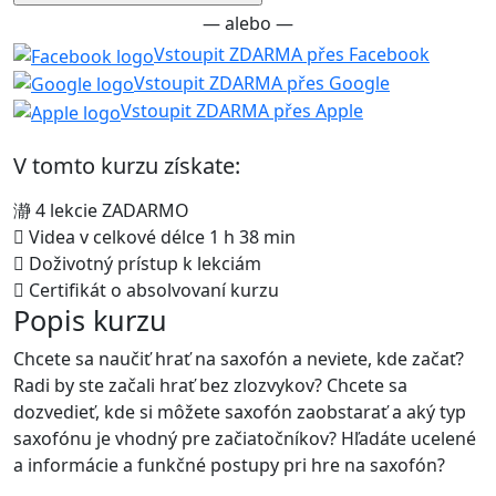
— alebo —
Vstoupit ZDARMA přes Facebook
Vstoupit ZDARMA přes Google
Vstoupit ZDARMA přes Apple
V tomto kurzu získate:
4 lekcie ZADARMO
Videa v celkové délce 1 h 38 min
Doživotný prístup k lekciám
Certifikát o absolvovaní kurzu
Popis kurzu
Chcete sa naučiť hrať na saxofón a neviete, kde začať?
Radi by ste začali hrať bez zlozvykov? Chcete sa
dozvedieť, kde si môžete saxofón zaobstarať a aký typ
saxofónu je vhodný pre začiatočníkov? Hľadáte ucelené
a informácie a funkčné postupy pri hre na saxofón?