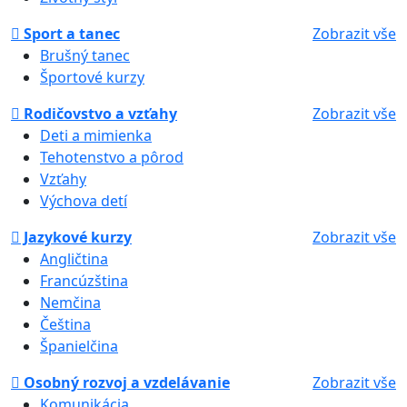
Sport a tanec
Zobrazit vše
Brušný tanec
Športové kurzy
Rodičovstvo a vzťahy
Zobrazit vše
Deti a mimienka
Tehotenstvo a pôrod
Vzťahy
Výchova detí
Jazykové kurzy
Zobrazit vše
Angličtina
Francúzština
Nemčina
Čeština
Španielčina
Osobný rozvoj a vzdelávanie
Zobrazit vše
Komunikácia