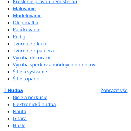
Kreslenie pravou hemisférou
Maľovanie
Modelovanie
Olejomaľba
Paličkovanie
Pedig
Tvorenie z kože
Tvorenie z papiera
Výroba dekorácií
Výroba šperkov a módnych doplnkov
Šitie a vyšívanie
Šitie topánok
Hudba
Zobrazit vše
Bicie a perkusie
Elektronická hudba
Flauta
Gitara
Husle