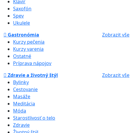
Klavír
Saxofón
Spev
Ukulele
Gastronómia
Zobrazit vše
Kurzy pečenia
Kurzy varenia
Ostatné
Príprava nápojov
Zdravie a životný štýl
Zobrazit vše
Bylinky
Cestovanie
Masáže
Meditácia
Móda
Starostlivosť o telo
Zdravie
Životný štýl