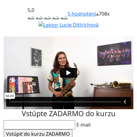
5,0
5
hodnotení
708x
Lucie Dittrichová
Vstúpte ZADARMO do kurzu
E-mail